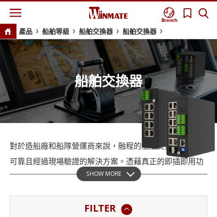
Branch
產品
船舶等級
船舶交換器
船舶交換器
船舶交換器
對於造船廠和船隊營運商來說，融程的船舶交換器提供了
可靠且經過現場驗證的解決方案。憑藉真正的即插即用功
SHOW MORE
能，安裝快速且方便。支援 NMS 軟體，可實現集中監控
和遠端診斷。它具備光纖擴展功能、具有超快速恢復功能
FILTER
的 X-Ring Pro 冗餘以及用於快速部署的 IXM 工具，可簡