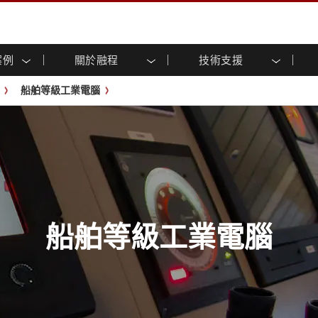
案例
關於融程
技術支援
顯示器
智慧就緒
人專區
專區
與活動
工業電腦及人機介面
能源, 化工, 防爆應用解決
企業永續
客戶服務中心
產品變更通知
船舶等級工業電腦
控 (投射電
不銹鋼系列
人機介面 (投射電容觸控)
運輸解決方案
共享
tube頻道
食品藥廠解決方案
虛擬實境展會
戶外顯示器
工業電腦 (投射電容觸控)
物聯網解決方案
格
倉儲物流解決方案
架構
G-WIN系列 / IP67
工業電腦 (電阻觸控)
後置安裝
不銹鋼系列
型機器人系統解決方案
衛生保健解決方案
裝
工業防爆等级
G-WIN系列 / IP67設計
解决方案
重工業解決方案
P65
機架安裝
防爆等级
控
案例
長條形顯示器
長條形數位電子看板
ype-C
OSD 控制器
邊緣運算人工智慧工業電腦
船舶等級工業電腦
式解決方案
醫管等級
電腦 / IP65 防水強固型電腦
醫管等級強固型平板電腦
聯網閘道器
醫管等級工業電腦
閘道器
醫管等級顯示器