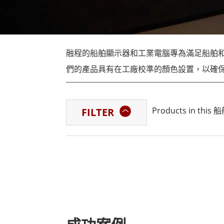
強固型機器人控制器
石油和
邊緣運算人工智慧移動電腦
ATE
機器人控制器
ATE
融程的船舶顯示器和工業電腦專為滿足船舶
ATE
們的產品具有在工廠校準的顏色設置，以確保准
設計為可輕鬆調節為日光、黃昏或夜間模式
即時亮度調節。
Products in th
FILTER
海軍陸戰隊和海軍部隊需要快速、可靠且耐
們的船舶工業電腦能夠承受最惡劣的條件，
此外，我們的產品符合船舶設備標準，包括DNVGL-C
作為超過25年的船舶顯示器和船舶工業電腦
享有盛譽。我們的產品已廣泛應用於ECDI