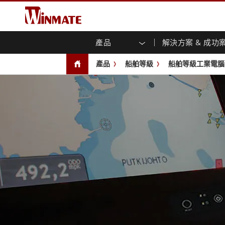
產品
解決方案 & 成功
企業移動通訊電腦
強固型機器人控制器
關於融程
保證聲明
最新產品
工業
人工
投資
下載
新聞
產品
船舶等級
船舶等級工業電腦
強固觸控筆記型電腦
多點觸
農業機械解決方案
行銷入口網站
展會活動
交通
文件
You
容)
強固型平板控制器
公共安全解決方案
核心技術
工業
部落
開放式
手持行動電腦
機箱式
Windows強固型平板電腦
基礎建設解決方案
智慧
面板安
Android系統強固型平板電腦
自助服務亭解決方案
政府
前面板I
超強固型平板電腦
PoE觸
智慧充電站解决方案
成功
無線電 PoC
USB T
邊緣運算人工智慧移動電腦
車載電腦
嵌入
Windows車載電腦
嵌入式
Android車載電腦
工業物
車載平板電腦
無線電