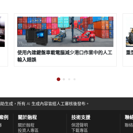
經過精心挑選，以確保延長施工時間。此外，我們還建
的利益。
它需要為員工提供足夠的安全措施，並為相應的認證機
，認識到提供長期穩定性和交付的重要性。憑藉經過船
使用領域，包括作戰室、移動地面安全集裝箱、大使館
減少港口作業中的人工
重型卡車應用
誌。DNV認證確認了船舶顯示器、強固型工業電腦或嵌入
事計算解決方案製定了質量、安全和安保標準。船橋上使
IEC 60945標準和規定。DNV-GL或任何其他經過
助生成，所有 AI 生成內容皆經人工審核後發布。
確保合規性。
功案例
關於融程
技術支援
聯
器
關於融程
保證聲明
聯絡
技術製造，可確保准確的觸控體驗、堅固性和使用壽
投資人專區
下載專區