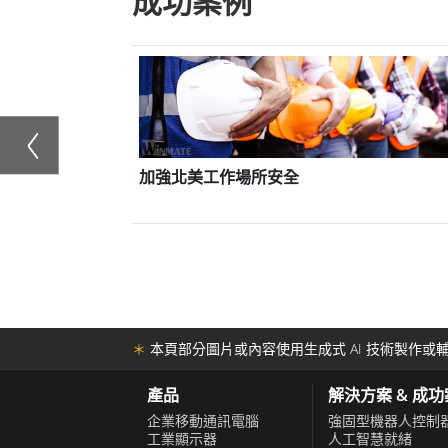
成功案例
可用性的重要性，我們的組件在設計階段都
立了一個系統來處理報廢問題，以維護客戶
船舶級產品的認證是一個複雜的過程，因為
構提供訪問記錄。融程的產品不斷獲得認證
舶級認證的顯示器和系統，融程提供廣泛的
作場所安全
使用內建鍵盤車載電腦
輸入錯誤
和政府大樓。
DNV和IEC認證是船舶級產品的重要批准標
式電腦在海洋領域的適用性，而IEC則為海
用的所有組件和儀器，無論多麼微小，都必須符合
＊
本頁部分圖片或內容使用生成式 AI 技術製作或輔
認證和確定的傑出第三方團體將進行審核以
產品
解決方案 & 成
企業移動通訊電腦
強固型機器人控制
融程的船舶顯示器和工業電腦採用光學貼合
工業顯示器
人工智慧就緒