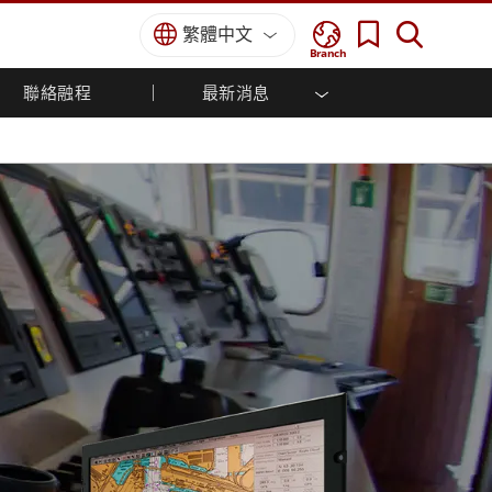
繁體中文
Branch
聯絡融程
最新消息
方案
國防等級
人機介面/工業自動化解決方案
菁英招募
經銷商入口網站
企業刊物
國防等級強固觸控筆記型電腦
船舶解決方案
專業認證／符合標準
國防等級強固型平板電腦
軍事國防解決方案
國防等級超強固型平板電腦
國防等級工業電腦
綠能減碳解決方案
國防等級顯示器 / NVIS 顯示器
金屬和採礦解決方案
國防等級伺服器
地面控制站
船舶等級
船舶等級工業電腦
船舶等級顯示器
船舶等級嵌入式電腦