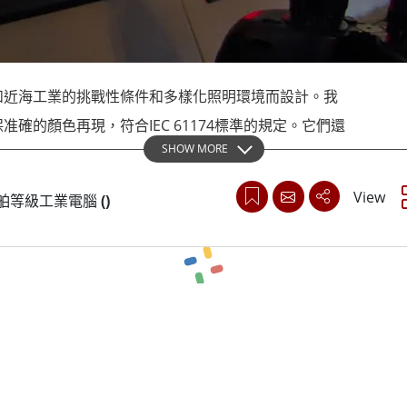
More
天然氣, ATEX等級
人工智慧電腦
X等級強固型平板電腦
邊緣運算人工智慧移動電腦
X等級強固型手持行動電腦
邊緣運算人工智慧工業電腦
和近海工業的挑戰性條件和多樣化照明環境而設計。我
X等級工業電腦
邊緣運算人工智慧嵌入式電腦
More
確的顏色再現，符合IEC 61174標準的規定。它們還
SHOW MORE
，並配備快速功能鍵，可對三種模式中的任何一種進行
View
is 船舶等級工業電腦
(
)
用的技術來完成其任務，融程致力於滿足這些需求。我
並經過超出國防標準的嚴格測試，以確保性能和安全。
G-0339、IEC60945和IACS E10。
的領先供應商，融程因生產創新、堅固和優雅的設計而
S、雷達、自動化和通信等領域。我們了解及時交付和長期