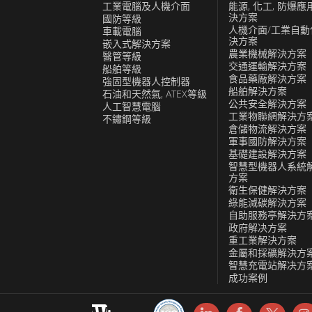
命。我們的光學貼合顯示器還提供更好的清
工業電腦及人機介面
能源, 化工, 防爆應
決方案
國防等級
揮中心和其他海洋應用。借助融程，您可以
人機介面/工業自動
車載電腦
決方案
嵌入式解決方案
農業機械解決方案
醫管等級
交通運輸解決方案
船舶等級
食品藥廠解決方案
強固型機器人控制器
船舶解決方案
石油和天然氣, ATEX等級
公共安全解決方案
人工智慧電腦
工業物聯網解決方
不鏽鋼等級
倉儲物流解決方案
軍事國防解決方案
基礎建設解決方案
智慧型機器人系統
方案
衛生保健解決方案
綠能減碳解決方案
自助服務亭解決方
政府解决方案
重工業解決方案
金屬和採礦解決方
智慧充電站解决方
成功案例