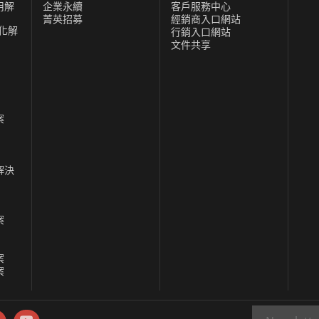
晰度和陽光下可讀性，使其適用於橋樑工作站、船舶指
用解
企業永續
客戶服務中心
菁英招募
經銷商入口網站
確保獲得最好的船舶級技術來滿足您的需求。
化解
行銷入口網站
文件共享
案
解決
案
案
案