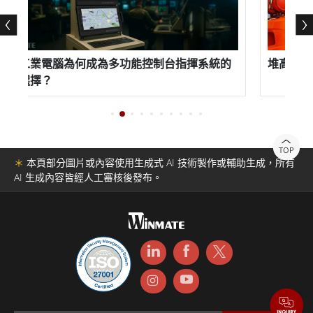
方案。我們的ECDIS船舶等級工業電腦是他們追求卓越的
典範，為電子海圖顯示和信息系統提供可靠、耐用且合規
的解決方案。
工業電腦為何成為多功能控制台指揮系統的
堆高機自動化
選擇？
TOP
＊
本頁部分圖片或內容使用生成式 AI 技術製作或輔助生成，所有
AI 生成內容皆經人工審核後發布。