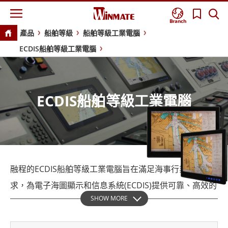
Branch
產品
船舶等級
船舶等級工業電腦
ECDIS船舶等級工業電腦
ECDIS船舶等級工業電腦
融程的ECDIS船舶等級工業電腦旨在滿足海事行業的需
求，為電子海圖顯示和信息系統(ECDIS)提供可靠、高效的
SHOW MORE
解決方案。融程的ECDIS船舶等級工業電腦根據DNV標準
認證、IEC60945和IACS-E10進行製造和測試，堅固耐用，