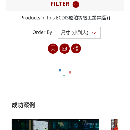
FILTER
能夠承受惡劣的海洋環境。
Products in this ECDIS船舶等級工業電腦
(
)
融程的ECDIS船舶等級工業電腦的主要功能之一是其顏色
校準，確保符合ECDIS標準，即使在充滿挑戰的條件下，
Order By
投射電容式多點觸控螢幕和電容式觸控鍵也能提供簡單直
觀的操作。此外，無論照明條件如何，調光亮度功能都可
以實現最佳觀看效果。
融程的ECDIS船舶等級工業電腦還具有9-36 V DC的寬電壓
Clear all
範圍電源輸入，確保與一系列船用電力系統兼容。這使得
它們成為各種海事應用（包括導航、通信和自動化系統）
成功案例
的多功能且可靠的選擇。
融程專注於創新和質量，致力於為海事行業提供最佳解決