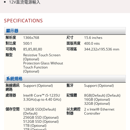
12V直流電源輸入
SPECIFICATIONS
顯示器
解析度
1366x768
尺寸
15.6 inches
對比度
500:1
面版亮度
400.0 nits
可視角
85,85,80,80
可視區
344.232x195.536 mm
類型
Resistive Touch Screen
(Optional)
Protection Glass Without
Touch Function
(Optional)
系統規格
無線通訊
Support (Optional)
藍牙
Support (Optional)
網路
處理器
Intel® Core™ i5-1235U
記憶體
8GB(Default) (Default)
3.3GHz(up to 4.40 GHz)
16GB (Optional)
32GB (Optional)
儲存空間
128GB SSD(Default)
以太網控
2 x Intel® Ethernet
(Default)
制器
Controller
256GB SSD (Optional)
512GB SSD (Optional)
1TB (Optional)
2TB (Optional)