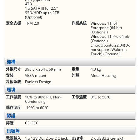
4TB
1 x SATA III for 2.5"
SSD/HDD up to 2TB
(Optional)
安全支援
TPM 2.0
作業系統
Windows 11 IoT
Enterprise (64 bit)
(Optional)
Windows 11 Pro 64 bit
(Optional)
Linux Ubuntu 22.04(Do
not support Wake on
Touch) (Optional)
機構
外觀尺寸
398.3 x 254 x 69 mm
重量
4.3 kg
安裝
VESA mount
外殼
Metal Housing
冷卻系統
Fanless Design
環境
工作濕度
10% to 90% RH, Non-
工作溫度
0°C to 50°C
Condensing
儲存溫度
-10°C to 60°C
認證
認證
CE, FCC
訊號埠
電源輸入
1 x 12V DC, 2.5φ DC jack
USB埠
2 x USB3.2 Gen2x1