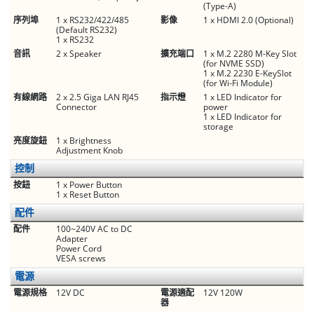
(Type-A)
序列埠
1 x RS232/422/485
影像
1 x HDMI 2.0 (Optional)
(Default RS232)
1 x RS232
音訊
2 x Speaker
擴充端口
1 x M.2 2280 M-Key Slot
(for NVME SSD)
1 x M.2 2230 E-KeySlot
(for Wi-Fi Module)
有線網路
2 x 2.5 Giga LAN RJ45
指示燈
1 x LED Indicator for
Connector
power
1 x LED Indicator for
storage
亮度旋鈕
1 x Brightness
Adjustment Knob
控制
按鈕
1 x Power Button
1 x Reset Button
配件
配件
100~240V AC to DC
Adapter
Power Cord
VESA screws
電源
電源規格
12V DC
電源適配
12V 120W
器