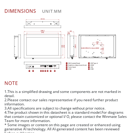
DIMENSIONS
UNIT:MM
NOTE
1.This is a simplified drawing and some components are not marked in
detail.
2.Please contact our sales representative if you need further product
information.
3.All specifications are subject to change without prior notice.
4.The product shown in this datasheet is a standard model.For diagrams
that contain customized or optional I/ O, please contact the Winmate Sales
Team for more information.
* Some images or content on this page are created or enhanced using
generative AI technology. All AI-generated content has been reviewed