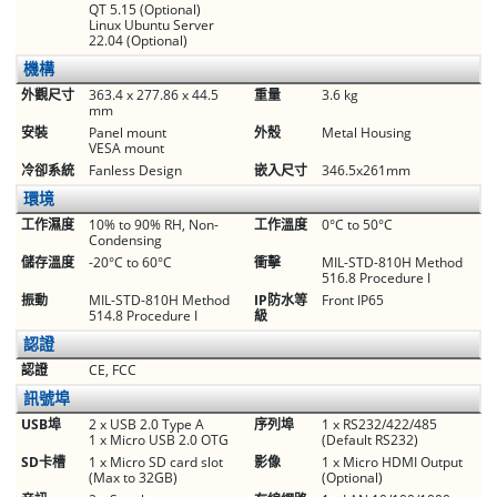
QT 5.15 (Optional)
Linux Ubuntu Server
22.04 (Optional)
機構
外觀尺寸
363.4 x 277.86 x 44.5
重量
3.6 kg
mm
安裝
Panel mount
外殼
Metal Housing
VESA mount
冷卻系統
Fanless Design
嵌入尺寸
346.5x261mm
環境
工作濕度
10% to 90% RH, Non-
工作溫度
0°C to 50°C
Condensing
儲存溫度
-20°C to 60°C
衝擊
MIL-STD-810H Method
516.8 Procedure I
振動
MIL-STD-810H Method
IP防水等
Front IP65
514.8 Procedure I
級
認證
認證
CE, FCC
訊號埠
USB埠
2 x USB 2.0 Type A
序列埠
1 x RS232/422/485
1 x Micro USB 2.0 OTG
(Default RS232)
SD卡槽
1 x Micro SD card slot
影像
1 x Micro HDMI Output
(Max to 32GB)
(Optional)