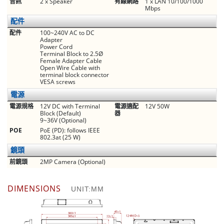
音訊
2 x Speaker
有線網路
1 x LAN 10/100/1000
Mbps
配件
配件
100~240V AC to DC
Adapter
Power Cord
Terminal Block to 2.5Ø
Female Adapter Cable
Open Wire Cable with
terminal block connector
VESA screws
電源
電源規格
12V DC with Terminal
電源適配
12V 50W
Block (Default)
器
9~36V (Optional)
POE
PoE (PD): follows IEEE
802.3at (25 W)
鏡頭
前鏡頭
2MP Camera (Optional)
DIMENSIONS
UNIT:MM