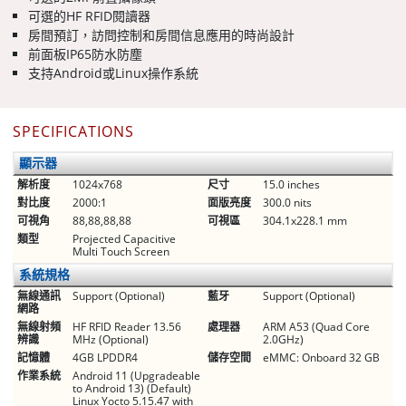
可選的HF RFID閱讀器
房間預訂，訪問控制和房間信息應用的時尚設計
前面板IP65防水防塵
支持Android或Linux操作系統
SPECIFICATIONS
顯示器
解析度
1024x768
尺寸
15.0 inches
對比度
2000:1
面版亮度
300.0 nits
可視角
88,88,88,88
可視區
304.1x228.1 mm
類型
Projected Capacitive
Multi Touch Screen
系統規格
無線通訊
Support (Optional)
藍牙
Support (Optional)
網路
無線射頻
HF RFID Reader 13.56
處理器
ARM A53 (Quad Core
辨識
MHz (Optional)
2.0GHz)
記憶體
4GB LPDDR4
儲存空間
eMMC: Onboard 32 GB
作業系統
Android 11 (Upgradeable
to Android 13) (Default)
Linux Yocto 5.15.47 with