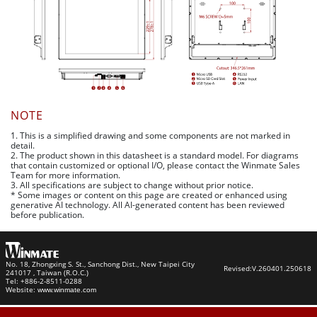
NOTE
1. This is a simplified drawing and some components are not marked in
detail.
2. The product shown in this datasheet is a standard model. For diagrams
that contain customized or optional I/O, please contact the Winmate Sales
Team for more information.
3. All specifications are subject to change without prior notice.
* Some images or content on this page are created or enhanced using
generative AI technology. All AI-generated content has been reviewed
before publication.
No. 18, Zhongxing S. St., Sanchong Dist., New Taipei City
Revised:
V.260401.250618
241017 , Taiwan (R.O.C.)
Tel: +886-2-8511-0288
Website:
www.winmate.com