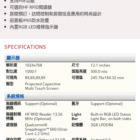
支持PoE功能
可選的HF RFID閱讀器
房間預訂，訪問控制和房間信息應用的時尚設計
前面板IP65防水防塵
內置RGB LED燈條指示器
SPECIFICATIONS
顯示器
解析度
1024x768
尺寸
12.1 inches
對比度
1000:1
面版亮度
500.0 nits
可視角
89,89,89,89
可視區
245.76x184.32 mm
類型
Projected Capacitive
Multi Touch Screen
系統規格
無線通訊
Support (Optional)
藍牙
Support (Optional)
網路
無線射頻
HF RFID Reader 13.56
Light
Built-in RGB LED Status
辨識
MHz (Optional)
Bar
Light Bar, on both sides
處理器
Qualcomm®
記憶體
3GB LPDDR4
Snapdragon™ 660 (Octa-
Core 2.2 GHz)
儲存空間
eMMC: Onboard 32 GB
作業系統
Android 9.0