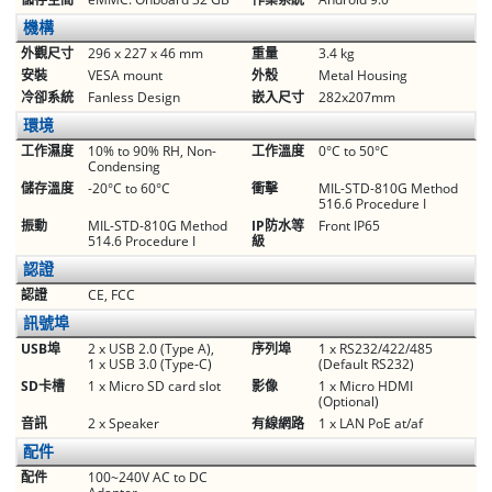
機構
外觀尺寸
296 x 227 x 46 mm
重量
3.4 kg
安裝
VESA mount
外殼
Metal Housing
冷卻系統
Fanless Design
嵌入尺寸
282x207mm
環境
工作濕度
10% to 90% RH, Non-
工作溫度
0°C to 50°C
Condensing
儲存溫度
-20°C to 60°C
衝擊
MIL-STD-810G Method
516.6 Procedure I
振動
MIL-STD-810G Method
IP防水等
Front IP65
514.6 Procedure I
級
認證
認證
CE, FCC
訊號埠
USB埠
2 x USB 2.0 (Type A),
序列埠
1 x RS232/422/485
1 x USB 3.0 (Type-C)
(Default RS232)
SD卡槽
1 x Micro SD card slot
影像
1 x Micro HDMI
(Optional)
音訊
2 x Speaker
有線網路
1 x LAN PoE at/af
配件
配件
100~240V AC to DC