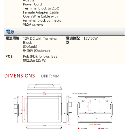
Adapter
Power Cord
Terminal Block to 2.5Ø
Female Adapter Cable
Open Wire Cable with
terminal block connector
VESA screws
電源
電源規格
12V DC with Terminal
電源適配
12V 50W
Block
器
(Default)
9~36V (Optional)
POE
PoE (PD): follows IEEE
802.3at (25 W)
DIMENSIONS
UNIT:MM