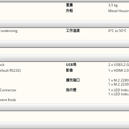
重量
3.5 kg
外殼
Metal Housi
Condensing
工作溫度
0°C to 50°C
ack
USB埠
2 x USB3.2 
efault RS232)
影像
1 x HDMI 2.0
擴充端口
1 x M.2 2280
1 x M.2 2230
 Connector
指示燈
1 x LED Indi
1 x LED Indic
tment Knob