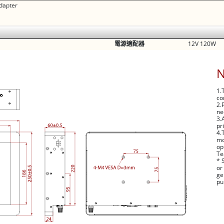
dapter
電源適配器
12V 120W
1.
co
2.
ne
3.
pr
4.
mo
op
Te
* 
or
ge
pu