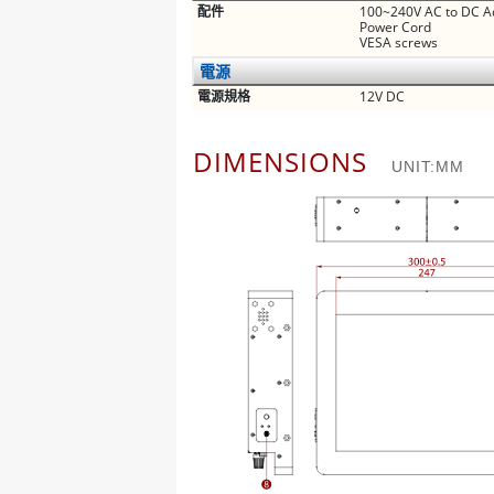
配件
100~240V AC to DC A
Power Cord
VESA screws
電源
電源規格
12V DC
DIMENSIONS
UNIT:MM