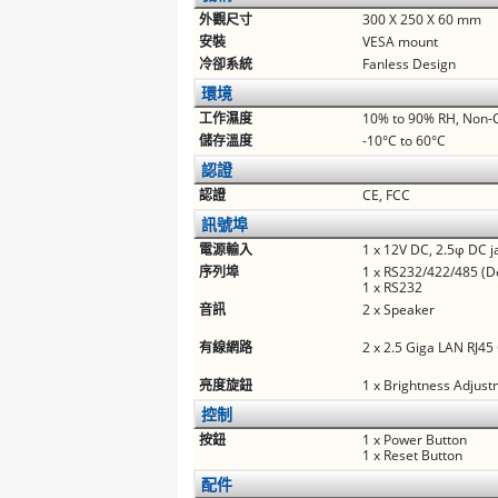
外觀尺寸
300 X 250 X 60 mm
安裝
VESA mount
冷卻系統
Fanless Design
環境
工作濕度
10% to 90% RH, Non-
儲存溫度
-10°C to 60°C
認證
認證
CE, FCC
訊號埠
電源輸入
1 x 12V DC, 2.5φ DC j
序列埠
1 x RS232/422/485 (D
1 x RS232
音訊
2 x Speaker
有線網路
2 x 2.5 Giga LAN RJ45
亮度旋鈕
1 x Brightness Adjus
控制
按鈕
1 x Power Button
1 x Reset Button
配件