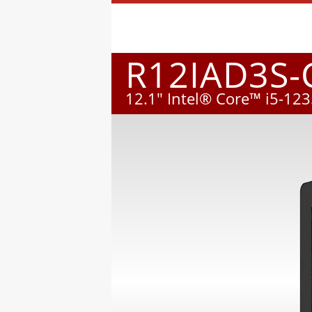
R12IAD3S
12.1" Intel® Core™ i