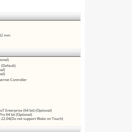
.32 mm
ional)
 (Default)
al)
al)
hernet Controller
oT Enterprise (64 bit) (Optional)
ro 64 bit (Optional)
 22.04(Do not support Wake on Touch)