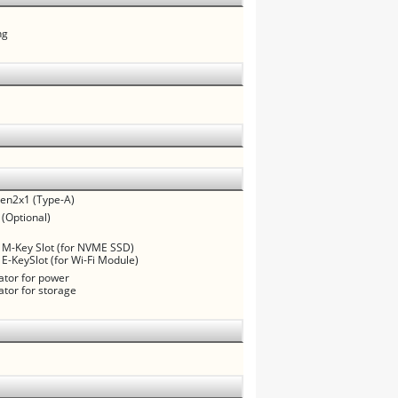
ng
Gen2x1 (Type-A)
 (Optional)
 M-Key Slot (for NVME SSD)
 E-KeySlot (for Wi-Fi Module)
cator for power
ator for storage