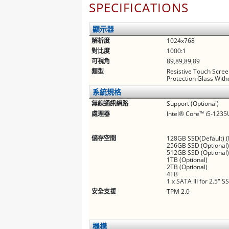
SPECIFICATIONS
顯示器
解析度
1024x768
對比度
1000:1
可視角
89,89,89,89
類型
Resistive Touch Scree
Protection Glass With
系統規格
無線通訊網路
Support (Optional)
處理器
Intel® Core™ i5-1235
儲存空間
128GB SSD(Default) (
256GB SSD (Optional
512GB SSD (Optional
1TB (Optional)
2TB (Optional)
4TB
1 x SATA III for 2.5" 
安全支援
TPM 2.0
機構