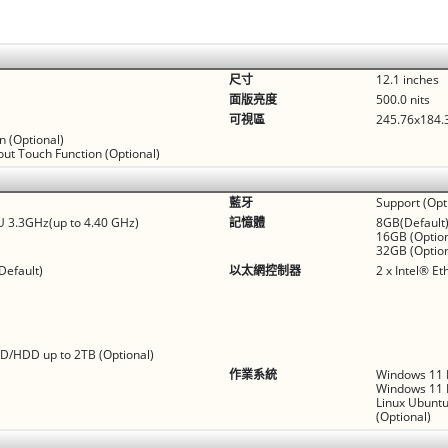
尺寸
12.1 inches
面版亮度
500.0 nits
可視區
245.76x184
n (Optional)
out Touch Function (Optional)
藍牙
Support (Opt
U 3.3GHz(up to 4.40 GHz)
記憶體
8GB(Default)
16GB (Option
32GB (Option
Default)
以太網控制器
2 x Intel® Et
)
)
SSD/HDD up to 2TB (Optional)
作業系統
Windows 11 I
Windows 11 P
Linux Ubuntu
(Optional)