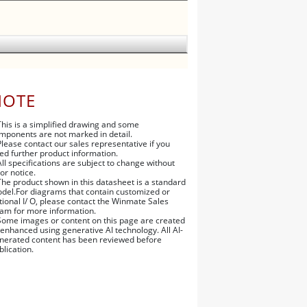
NOTE
This is a simplified drawing and some
mponents are not marked in detail.
Please contact our sales representative if you
ed further product information.
All specifications are subject to change without
ior notice.
The product shown in this datasheet is a standard
del.For diagrams that contain customized or
tional I/ O, please contact the Winmate Sales
am for more information.
Some images or content on this page are created
 enhanced using generative AI technology. All AI-
nerated content has been reviewed before
blication.