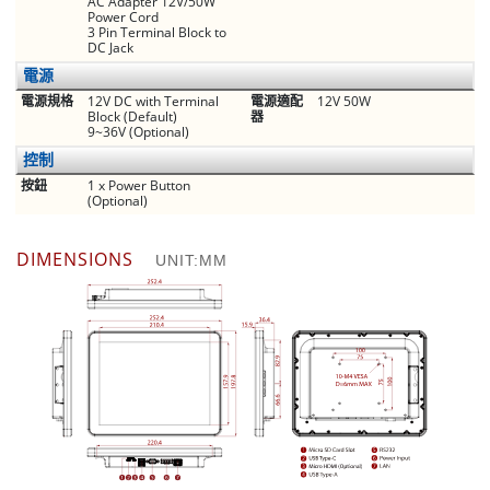
AC Adapter 12V/50W
Power Cord
3 Pin Terminal Block to
DC Jack
電源
電源規格
12V DC with Terminal
電源適配
12V 50W
Block (Default)
器
9~36V (Optional)
控制
按鈕
1 x Power Button
(Optional)
DIMENSIONS
UNIT:MM