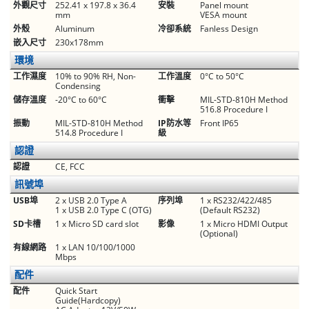
外觀尺寸
252.41 x 197.8 x 36.4
安裝
Panel mount
mm
VESA mount
外殼
Aluminum
冷卻系統
Fanless Design
嵌入尺寸
230x178mm
環境
工作濕度
10% to 90% RH, Non-
工作溫度
0°C to 50°C
Condensing
儲存溫度
-20°C to 60°C
衝擊
MIL-STD-810H Method
516.8 Procedure I
振動
MIL-STD-810H Method
IP防水等
Front IP65
514.8 Procedure I
級
認證
認證
CE, FCC
訊號埠
USB埠
2 x USB 2.0 Type A
序列埠
1 x RS232/422/485
1 x USB 2.0 Type C (OTG)
(Default RS232)
SD卡槽
1 x Micro SD card slot
影像
1 x Micro HDMI Output
(Optional)
有線網路
1 x LAN 10/100/1000
Mbps
配件
配件
Quick Start
Guide(Hardcopy)