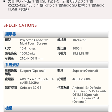
大量 I/O，包括 1 個 USB Type-C、2 個 USB 2.0；1 個
RS232/422/485； 1 個 RJ45；1 個Micro SD 插槽；1 個Micro
HDMI（選購）
SPECIFICATIONS
顯示器
類型
Projected Capacitive
解析度
1024x768
Multi Touch Screen
尺寸
10.4 inches
對比度
1000:1
面版亮度
1000.0 nits
可視角
88,88,88,88
可視區
210.4x157.8 mm
系統規格
無線通訊
Support (Optional)
藍牙
Support (Optional)
網路
處理器
ARM 2 x A78 2.0GHz + 4
記憶體
4GB LPDDR4
x A55 2.0GHz
儲存空間
Onboard 32 GB
作業系統
Android 13 (Default)
Linux Yocto 5.15.47 with
QT 5.15 (Optional)
Linux Ubuntu 22.04
(Optional)
機構