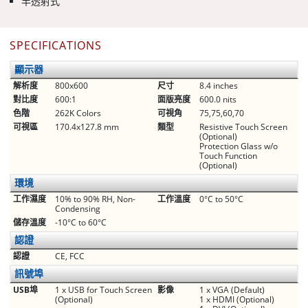
半透射式
SPECIFICATIONS
顯示器
解析度
800x600
尺寸
8.4 inches
對比度
600:1
面版亮度
600.0 nits
色階
262K Colors
可視角
75,75,60,70
可視區
170.4x127.8 mm
類型
Resistive Touch Screen
(Optional)
Protection Glass w/o
Touch Function
(Optional)
環境
工作濕度
10% to 90% RH, Non-
工作溫度
0°C to 50°C
Condensing
儲存溫度
-10°C to 60°C
認證
認證
CE, FCC
訊號埠
USB埠
1 x USB for Touch Screen
影像
1 x VGA (Default)
(Optional)
1 x HDMI (Optional)