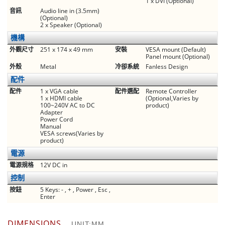
1 x DVI (Optional)
音訊
Audio line in (3.5mm)
(Optional)
2 x Speaker (Optional)
機構
外觀尺寸
251 x 174 x 49 mm
安裝
VESA mount (Default)
Panel mount (Optional)
外殼
Metal
冷卻系統
Fanless Design
配件
配件
1 x VGA cable
配件選配
Remote Controller
1 x HDMI cable
(Optional,Varies by
100~240V AC to DC
product)
Adapter
Power Cord
Manual
VESA screws(Varies by
product)
電源
電源規格
12V DC in
控制
按鈕
5 Keys: - , + , Power , Esc ,
Enter
DIMENSIONS
UNIT:MM