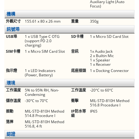
Auxiliary Light (Auto
Focus)
機構
外觀尺寸
155.61 x 80 x 26 mm
重量
350g
訊號埠
USB埠
1 x USB Type C OTG
SD卡槽
1 x Micro SD Card Slot
(support PD 2.0
charging)
SIM卡槽
1 x Micro SIM Card Slot
音訊
1x Audio Jack
2 x Built​in Mic
1 x Speaker
1 x Receiver
指示燈
1 x LED Indicators
底座接頭
1 x Docking Connector
(Power, Battery)
環境
工作濕度
5% to 95% RH, Non-
工作溫度
-20°C to 60°C
Condensing
儲存溫度
-30°C to 70°C
衝擊
MIL-STD-810H Method
516.8 Procedure I
振動
MIL-STD-810H Method
IP防水等
IP65
514.8 Procedure I
級
落摔
MIL-STD-810H Method
516.8, 4 ft
認證