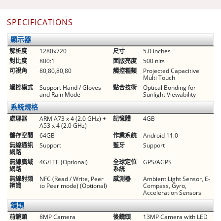
SPECIFICATIONS
顯示器
解析度
1280x720
尺寸
5.0 inches
對比度
800:1
面版亮度
500 nits
可視角
80,80,80,80
觸控種類
Projected Capacitive
Multi Touch
觸控模式
Support Hand / Gloves
黏合技術
Optical Bonding for
and Rain Mode
Sunlight Viewability
系統規格
處理器
ARM A73 x 4 (2.0 GHz) +
記憶體
4GB
A53 x 4 (2.0 GHz)
儲存空間
64GB
作業系統
Android 11.0
無線通訊
Support
藍牙
Support
網路
無線廣域
4G/LTE (Optional)
全球定位
GPS/AGPS
網路
系統
無線射頻
NFC (Read / Write, Peer
感測器
Ambient Light Sensor, E-
辨識
to Peer mode) (Optional)
Compass, Gyro,
Acceleration Sensors
鏡頭
前鏡頭
8MP Camera
後鏡頭
13MP Camera with LED