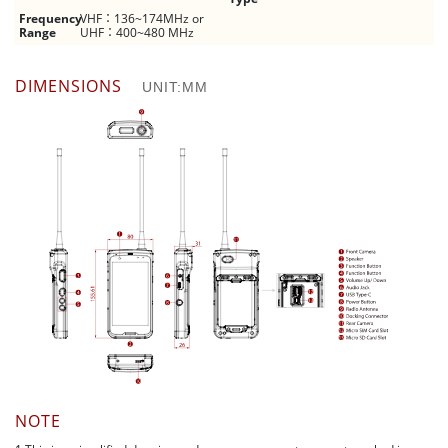
Frequency
VHF：136~174MHz or
Range
UHF：400~480 MHz
DIMENSIONS
UNIT:MM
NOTE