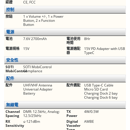
認證
CE, FCC
控制
按鈕
1 x Volume +/­-, 1 x Power
Button, 2 x Function
Button
電源
電池
7.6V 2700mAh
電池使用
8Hr
時間
電源規格
15V
電源適配
15V PD Adapter with USB
器
TypeC
安全性
SOTI
SOTI MobiControl
MobiControl
Compliance
配件
配件
UHF/VHF Antenna
配件選配
USB Type-C Cable
Universal Adapter
Micro SD Card
Battery
Charging Dock 2 bay
Charging Dock 6 bay
無線電
Channel
DMR: 12.5kHz, Analog:
TX
4W/0.5W
Spacing
12.5/25kHz
Power
RX
≤-121dBm
Digital
AMBE
Sensitivity
Vocoder
Type