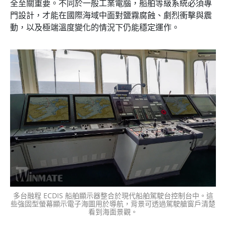
全至關重要。不同於一般工業電腦，船舶等級系統必須專
門設計，才能在國際海域中面對鹽霧腐蝕、劇烈衝擊與震
動，以及極端溫度變化的情況下仍能穩定運作。
多台融程 ECDIS 船舶顯示器整合於現代船舶駕駛台控制台中。這
些強固型螢幕顯示電子海圖用於導航，背景可透過駕駛艙窗戶清楚
看到海面景觀。