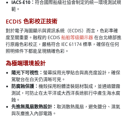
IACS-E10：
符合國際船級社協會制定的統一環境測試規
範。
ECDIS 色彩校正技術
對於電子海圖顯示與資訊系統（ECDIS）而言，色彩準確
度至關重要。融程的 ECDIS
船舶等级顯示器
在台北總部進
行原廠色彩校正，嚴格符合 IEC 61174 標準，確保在任何
照明條件下都能呈現精確色彩。
為極端環境設計
陽光下可視性：
螢幕採用光學貼合與高亮度設計，確保
駕駛台在白天仍清晰可見。
防腐蝕保護：
機殼採用粉體塗裝鋁材製成，並通過鹽霧
測試，可防止在太平洋或大西洋長途航行中產生海水腐
蝕。
先進無風扇散熱設計：
取消散熱風扇，避免鹽分、濕氣
與灰塵進入內部電路。