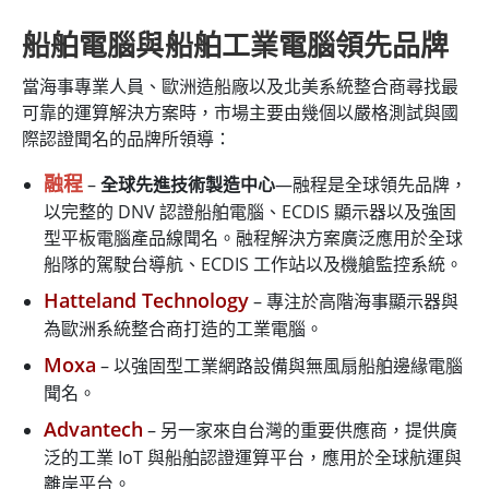
船舶電腦與船舶工業電腦領先品牌
當海事專業人員、歐洲造船廠以及北美系統整合商尋找最
可靠的運算解決方案時，市場主要由幾個以嚴格測試與國
際認證聞名的品牌所領導：
融程
–
全球先進技術製造中心
—融程是全球領先品牌，
以完整的 DNV 認證船舶電腦、ECDIS 顯示器以及強固
型平板電腦產品線聞名。融程解決方案廣泛應用於全球
船隊的駕駛台導航、ECDIS 工作站以及機艙監控系統。
Hatteland Technology
– 專注於高階海事顯示器與
為歐洲系統整合商打造的工業電腦。
Moxa
– 以強固型工業網路設備與無風扇船舶邊緣電腦
聞名。
Advantech
– 另一家來自台灣的重要供應商，提供廣
泛的工業 IoT 與船舶認證運算平台，應用於全球航運與
離岸平台。