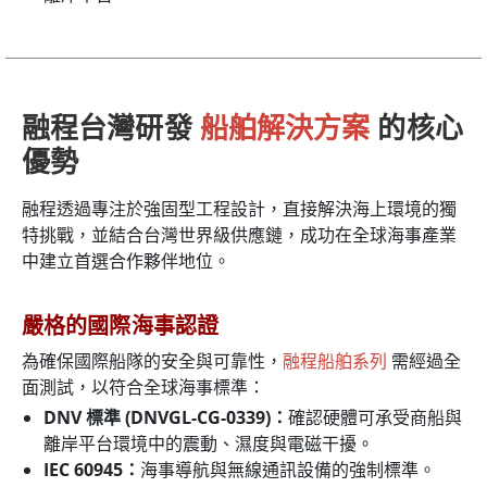
融程台灣研發
船舶解決方案
的核心
優勢
融程透過專注於強固型工程設計，直接解決海上環境的獨
特挑戰，並結合台灣世界級供應鏈，成功在全球海事產業
中建立首選合作夥伴地位。
嚴格的國際海事認證
為確保國際船隊的安全與可靠性，
融程船舶系列
需經過全
面測試，以符合全球海事標準：
DNV 標準 (DNVGL-CG-0339)：
確認硬體可承受商船與
離岸平台環境中的震動、濕度與電磁干擾。
IEC 60945：
海事導航與無線通訊設備的強制標準。