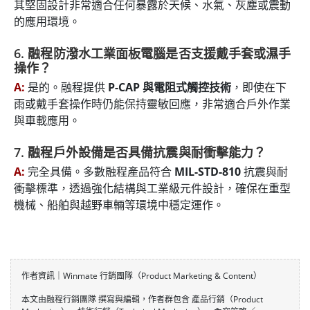
其堅固設計非常適合任何暴露於天候、水氣、灰塵或震動
的應用環境。
6. 融程防潑水工業面板電腦是否支援戴手套或濕手
操作？
A:
是的。融程提供
P-CAP 與電阻式觸控技術
，即使在下
雨或戴手套操作時仍能保持靈敏回應，非常適合戶外作業
與車載應用。
7. 融程戶外設備是否具備抗震與耐衝擊能力？
A:
完全具備。多數融程產品符合
MIL-STD-810
抗震與耐
衝擊標準，透過強化結構與工業級元件設計，確保在重型
機械、船舶與越野車輛等環境中穩定運作。
作者資訊｜Winmate 行銷團隊（Product Marketing & Content）
本文由融程行銷團隊 撰寫與編輯，作者群包含 產品行銷（Product