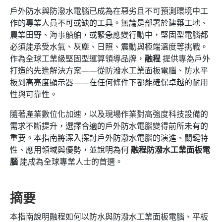
戶外防水與防潑水電腦已成為在惡劣且不可預測環境中工
作的專業人員不可或缺的工具。無論是部署於建築工地、
農業田野、海事船舶，或緊急應變行動中，堅固型電腦都
必須能承受水氣、灰塵、日照、震動與極端溫度等挑戰。
作為全球工業級堅固型運算領導品牌，
融程
提供專為戶外
打造的先進解決方案——從防潑水工業面板電腦、防水平
板到高亮度顯示器——在任何條件下都能確保卓越的耐用
性與可靠性。
隨著產業數位化加速，以及現場作業對高強度科技設備的
需求不斷提升，選擇合適的戶外防水電腦變得前所未有的
重要。本指南將深入探討戶外防潑水電腦的演進、關鍵特
性、應用領域與優勢，並說明為何
融程防潑水工業面板電
腦
能成為全球專業人士的首選。
摘要
本指南說明融程如何以防水與防潑水工業面板電腦、平板