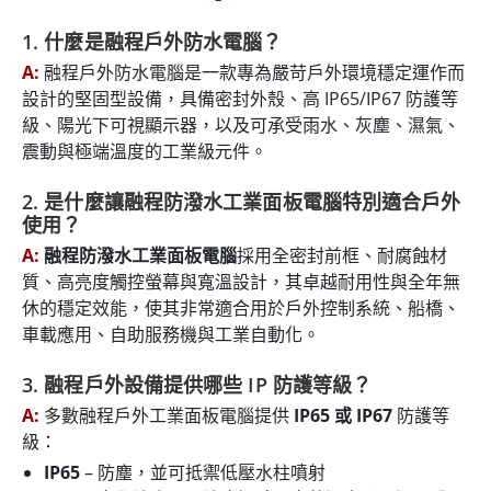
1. 什麼是融程戶外防水電腦？
A:
融程戶外防水電腦是一款專為嚴苛戶外環境穩定運作而
設計的堅固型設備，具備密封外殼、高 IP65/IP67 防護等
級、陽光下可視顯示器，以及可承受雨水、灰塵、濕氣、
震動與極端溫度的工業級元件。
2. 是什麼讓融程防潑水工業面板電腦特別適合戶外
使用？
A:
融程防潑水工業面板電腦
採用全密封前框、耐腐蝕材
質、高亮度觸控螢幕與寬溫設計，其卓越耐用性與全年無
休的穩定效能，使其非常適合用於戶外控制系統、船橋、
車載應用、自助服務機與工業自動化。
3. 融程戶外設備提供哪些 IP 防護等級？
A:
多數融程戶外工業面板電腦提供
IP65 或 IP67
防護等
級：
IP65
– 防塵，並可抵禦低壓水柱噴射