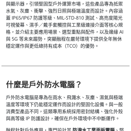
與顯示器，引領堅固型戶外運算市場，這些產品專為抵禦
水氣、灰塵、衝擊、強烈日照與極端溫度而設計。內容涵
蓋 IP65/IP67 防護等級、MIL-STD-810 測試、高亮度陽光
可視螢幕、濕手／戴手套觸控與工業級連接介面等核心規
格，並介紹主要應用場景、選型重點與配件，以及邊緣 AI
與 5G 等未來趨勢，突顯融程在嚴苛環境下提供全年無休
穩定運作與更低總持有成本（TCO）的優勢。
什麼是戶外防水電腦？
戶外防水電腦是專為在雨水、飛濺水、灰塵、濕氣與極端
溫度等環境下仍能穩定運作而設計的堅固化設備。與一般
消費型產品不同，這類專用系統採用密封結構、強化外殼
與高等級 IP 防護設計，確保在戶外環境中不中斷運作。
融程針對戶外應用，專門設計其
防潑水工業面板電腦
、堅