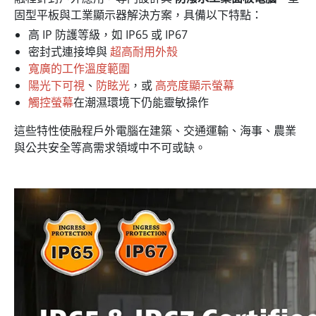
固型平板與工業顯示器解決方案，具備以下特點：
高 IP 防護等級，如 IP65 或 IP67
密封式連接埠與
超高耐用外殼
寬廣的工作溫度範圍
陽光下可視
、
防眩光
，或
高亮度顯示螢幕
觸控螢幕
在潮濕環境下仍能靈敏操作
這些特性使融程戶外電腦在建築、交通運輸、海事、農業
與公共安全等高需求領域中不可或缺。