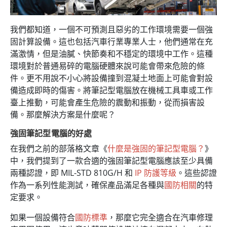
我們都知道，一個不可預測且惡劣的工作環境需要一個強
固計算設備。這也包括汽車行業專業人士，他們通常在充
滿激情，但是油膩、快節奏和不穩定的環境中工作。這種
環境對於普通易碎的電腦硬體來說可能會帶來危險的條
件。更不用說不小心將設備撞到混凝土地面上可能會對設
備造成即時的傷害。將筆記型電腦放在機械工具車或工作
臺上推動，可能會產生危險的震動和振動，從而損害設
備。那麼解決方案是什麼呢？
強固筆記型電腦的好處
在我們之前的部落格文章《
什麼是強固的筆記型電腦？
》
中，我們提到了一款合適的強固筆記型電腦應該至少具備
兩種認證，即 MIL-STD 810G/H 和
IP 防護等級
。這些認證
作為一系列性能測試，確保產品滿足各種與
國防相關
的特
定要求。
如果一個設備符合
國防標準
，那麼它完全適合在汽車修理