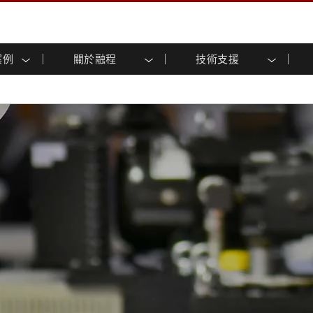
案例
關於融程
技術支援
顯示器
智慧就緒
人專區
專區
與活動
工業電腦及人機介面
能源, 化工, 防爆應用解決
企業永續
客戶服務中心
產品變更通知
控 (投射電
不銹鋼系列
人機介面 (投射電容觸控)
運輸解決方案
共享
tube頻道
食品藥廠解決方案
虛擬實境展會
戶外顯示器
工業電腦 (投射電容觸控)
物聯網解決方案
格
倉儲物流解決方案
架構
G-WIN系列 / IP67
工業電腦 (電阻觸控)
後置安裝
不銹鋼系列
型機器人系統解決方案
衛生保健解決方案
裝
工業防爆等级
G-WIN系列 / IP67設計
解决方案
重工業解決方案
P65
機架安裝
防爆等级
控
案例
長條形顯示器
長條形數位電子看板
ype-C
OSD 控制器
邊緣運算人工智慧工業電腦
式解決方案
醫管等級
電腦 / IP65 防水強固型電腦
醫管等級強固型平板電腦
聯網閘道器
醫管等級工業電腦
閘道器
醫管等級顯示器