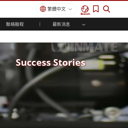
繁體中文
Branch
聯絡融程
最新消息
方案
國防等級
人機介面/工業自動化解決方案
菁英招募
經銷商入口網站
企業刊物
國防等級強固觸控筆記型電腦
船舶解決方案
專業認證／符合標準
國防等級強固型平板電腦
軍事國防解決方案
國防等級超強固型平板電腦
Success Stories
國防等級工業電腦
綠能減碳解決方案
國防等級顯示器 / NVIS 顯示器
金屬和採礦解決方案
國防等級伺服器
地面控制站
船舶等級
船舶等級工業電腦
船舶等級顯示器
船舶等級嵌入式電腦