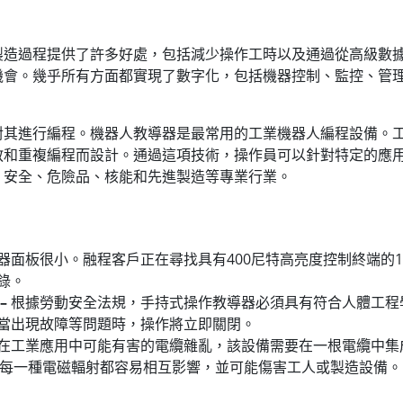
製造過程提供了許多好處，包括減少操作工時以及通過從高級數
機會。幾乎所有方面都實現了數字化，包括機器控制、監控、管
對其進行編程。機器人教導器是最常用的工業機器人編程設備。
教和重複編程而設計。通過這項技術，操作員可以針對特定的應
、安全、危險品、核能和先進製造等專業行業。
器面板很小。融程客戶正在尋找具有400尼特高亮度控制終端的1
錄。
–
根據勞動安全法規，手持式操作教導器必須具有符合人體工程
當出現故障等問題時，操作將立即關閉。
在工業應用中可能有害的電纜雜亂，該設備需要在一根電纜中集
但每一種電磁輻射都容易相互影響，並可能傷害工人或製造設備。