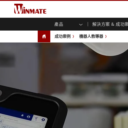
產品
解決方案 & 成功
企業移動通訊電腦
強固型機器人控制器
關於融程
保證聲明
最新產品
工業
人工
投資
下載
新聞
成功案例
機器人教導器
強固觸控筆記型電腦
多點觸
農業機械解決方案
行銷入口網站
展會活動
交通
文件
You
容)
強固型平板控制器
公共安全解決方案
核心技術
工業
部落
開放式
手持行動電腦
機箱式
Windows強固型平板電腦
基礎建設解決方案
智慧
面板安
Android系統強固型平板電腦
自助服務亭解決方案
政府
前面板I
超強固型平板電腦
PoE觸
智慧充電站解决方案
成功
無線電 PoC
USB T
邊緣運算人工智慧移動電腦
車載電腦
嵌入
Windows車載電腦
嵌入式
Android車載電腦
工業物
車載平板電腦
無線電