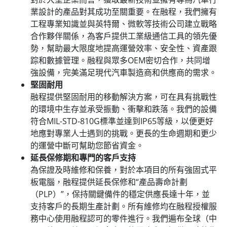
業設計的產品對其成功至關重要。在融程，我們擁有
工程專業知識並與英特爾、微軟等技術公司建立戰略
合作夥伴關係，為客戶提供工業級通信工具的領先優
勢，幫助最大限度地提高運營效率、安全性、資產跟
踪和數據管理。融程與眾多OEM密切合作，共同增
強設備，完美滿足現代汽車製造商和供應商的需求。
堅固耐用
融程提供堅固耐用的移動解決方案，可在具有挑戰性
的環境中生存並承受振動、衝擊和跌落。我們的設備
符合MIL-STD-810G標準並達到IP65等級，以便更好
地應對專業人士遇到的挑戰。更長的生命週期和更少
的運營中斷可幫助您節省資金。
延長保修期和專門的客戶支持
為保證及時維修和保養，對於本項目的所有強固式平
板電腦，融程提供延長保修和“產品壽命計劃
（PLP）”，保持關鍵備件的穩定供應長達十年，並
支持客戶的長期生產計劃。所有維修均在融程授權服
務中心使用融程認可的零件進行。我們遍布全球（中