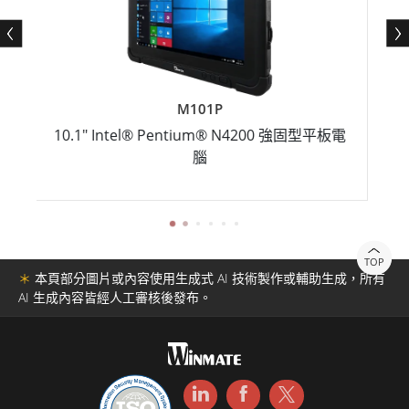
M101P
0.1" Intel® Pentium® N4200 強固型平板電
11.6" I
腦
TOP
＊
本頁部分圖片或內容使用生成式 AI 技術製作或輔助生成，所有
AI 生成內容皆經人工審核後發布。