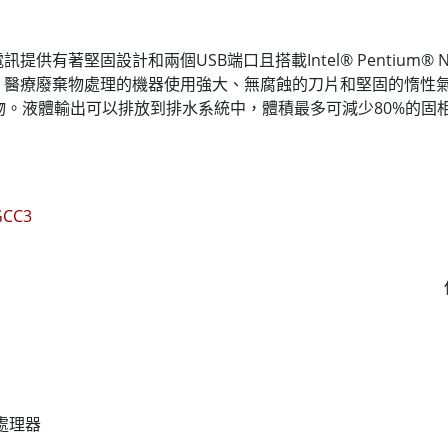
堅固設計和兩個USB端口且搭載Intel® Pentium® N4200
。醫療廢棄物處理的機器使用強大、無腐蝕的刀片和堅固的惰性
物。液體輸出可以排放到排水系統中，體積最多可減少80%的固
GCC3
ke處理器