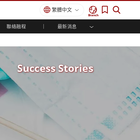
繁體中文
Branch
聯絡融程
最新消息
方案
國防等級
人機介面/工業自動化解決方案
菁英招募
經銷商入口網站
企業刊物
國防等級強固觸控筆記型電腦
船舶解決方案
專業認證／符合標準
國防等級強固型平板電腦
軍事國防解決方案
國防等級超強固型平板電腦
Success Stories
國防等級工業電腦
綠能減碳解決方案
國防等級顯示器 / NVIS 顯示器
金屬和採礦解決方案
國防等級伺服器
地面控制站
船舶等級
船舶等級工業電腦
船舶等級顯示器
船舶等級嵌入式電腦