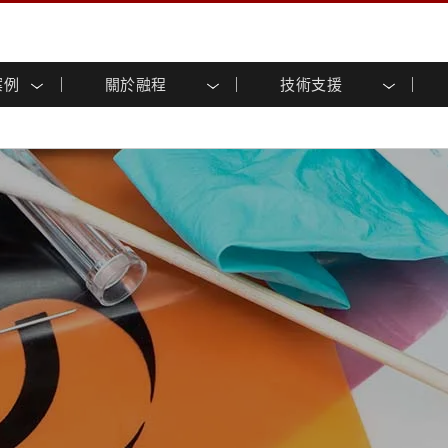
案例
關於融程
技術支援
顯示器
智慧就緒
人專區
專區
與活動
工業電腦及人機介面
能源, 化工, 防爆應用解決
企業永續
客戶服務中心
產品變更通知
控 (投射電
不銹鋼系列
人機介面 (投射電容觸控)
運輸解決方案
共享
tube頻道
食品藥廠解決方案
虛擬實境展會
戶外顯示器
工業電腦 (投射電容觸控)
物聯網解決方案
格
倉儲物流解決方案
架構
G-WIN系列 / IP67
工業電腦 (電阻觸控)
後置安裝
不銹鋼系列
型機器人系統解決方案
衛生保健解決方案
裝
工業防爆等级
G-WIN系列 / IP67設計
解决方案
重工業解決方案
P65
機架安裝
防爆等级
控
案例
長條形顯示器
長條形數位電子看板
ype-C
OSD 控制器
邊緣運算人工智慧工業電腦
式解決方案
醫管等級
電腦 / IP65 防水強固型電腦
醫管等級強固型平板電腦
聯網閘道器
醫管等級工業電腦
閘道器
醫管等級顯示器