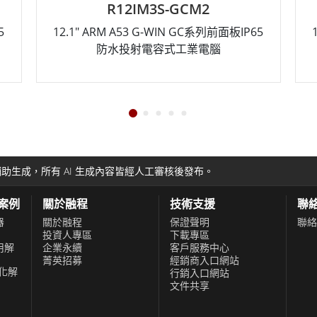
R15IM3S-GCC3
R19IM
RM A53 G-WIN GC系列前面板IP65防
19" ARM A53 G
水投射電容式工業電腦
水投射電
助生成，所有 AI 生成內容皆經人工審核後發布。
功案例
關於融程
技術支援
聯
器
關於融程
保證聲明
聯絡
投資人專區
下載專區
用解
企業永續
客戶服務中心
菁英招募
經銷商入口網站
化解
行銷入口網站
文件共享