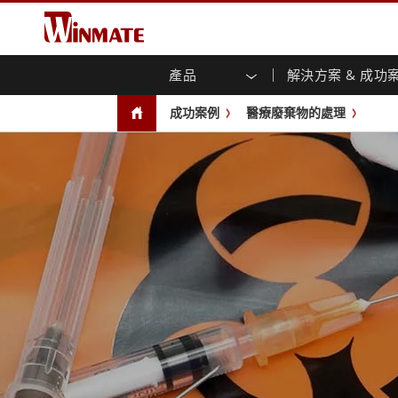
產品
解決方案 & 成功
企業移動通訊電腦
強固型機器人控制器
關於融程
保證聲明
最新產品
工業
人工
投資
下載
新聞
成功案例
醫療廢棄物的處理
強固觸控筆記型電腦
多點觸
農業機械解決方案
行銷入口網站
展會活動
交通
文件
You
容)
強固型平板控制器
公共安全解決方案
核心技術
工業
部落
開放式
手持行動電腦
機箱式
Windows強固型平板電腦
基礎建設解決方案
智慧
面板安
Android系統強固型平板電腦
自助服務亭解決方案
政府
前面板I
超強固型平板電腦
PoE觸
智慧充電站解决方案
成功
無線電 PoC
USB T
邊緣運算人工智慧移動電腦
車載電腦
嵌入
Windows車載電腦
嵌入式
Android車載電腦
工業物
車載平板電腦
無線電