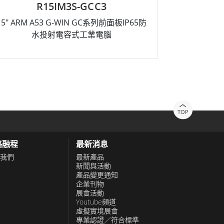
3S-GCM1
R19L100-GCM
-WIN GC系列前面板IP65防
19" G-WIN GC系列前面板IP
容式工業電腦
示器
TOP
絡融程
最新消息
我們
最新產品
新聞與活動
產品變更通知
企業刊物
展會活動
Youtube頻道
虛擬實境展會
專業認證／符合標準