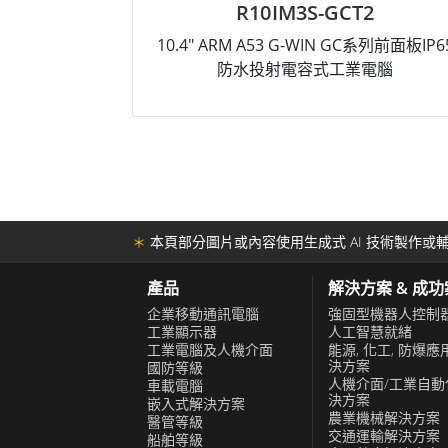
R12IM3S-GCM2
12.1" ARM A53 G-WIN GC系列前面板IP65
15" A
防水投射電容式工業電腦
＊
本頁部分圖片或內容使用生成式 AI 技術製作或輔
產品
解決方案 & 成
企業移動通訊電腦
強固型機器人控制
工業顯示器
人工智慧就緒
工業電腦及人機介面
能源, 化工, 防爆應
決方案
國防等級
人機介面/工業自動
車載電腦
決方案
嵌入式解決方案
農業機械解決方案
醫管等級
交通運輸解決方案
船舶等級