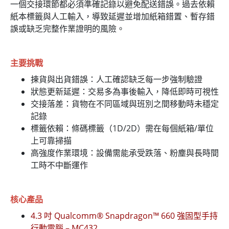
一個交接環節都必須準確記錄以避免配送錯誤。過去依賴
紙本標籤與人工輸入，導致延遲並增加紙箱錯置、暫存錯
誤或缺乏完整作業證明的風險。
主要挑戰
揀貨與出貨錯誤：人工確認缺乏每一步強制驗證
狀態更新延遲：交易多為事後輸入，降低即時可視性
交接落差：貨物在不同區域與班別之間移動時未穩定
記錄
標籤依賴：條碼標籤（1D/2D）需在每個紙箱/單位
上可靠掃描
高強度作業環境：設備需能承受跌落、粉塵與長時間
工時不中斷運作
核心產品
4.3 吋 Qualcomm® Snapdragon™ 660 強固型手持
行動電腦 – MC432