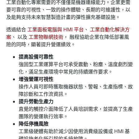
工業自動化專案需要的不僅僅是機器連線能力。企業更需
要可靠的可視性、一致的操作體驗、長期的可維護性，以
及能夠支持未來智慧製造計畫的彈性擴充基礎設施。
透過結合
工業面板電腦與 HMI 平台
、
工業自動化解決方
案
、 以及
工業物聯網技術
， 融程協助企業在降低部署風
險的同時，顯著提升營運績效。
提高設備可靠性
強固型工業運算平台可承受震動、粉塵、溫度劇烈變
化，滿足生產環境中常見的持續運作要求。
增強營運可視性
操作人員可即時獲取機器狀態、警報、生產指標、故
障診斷和工作流資訊。
提升勞動生產力
直覺的觸控介面降低了人員培訓需求，並提高了生產
團隊的營運執行效率。
降低停機風險
工業級硬體有助於減少因使用消費級設備或 HMI 基
礎設施老化所引起的系統故障。