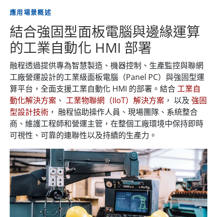
應用場景概述
結合強固型面板電腦與邊緣運算
的工業自動化 HMI 部署
融程透過提供專為智慧製造、機器控制、生產監控與聯網
工廠營運設計的工業級面板電腦（Panel PC）與強固型運
算平台，全面支援工業自動化 HMI 的部署。結合
工業自
動化解決方案
、
工業物聯網（IIoT）解決方案
， 以及
強固
型設計技術
， 融程協助操作人員、現場團隊、系統整合
商、維護工程師和營運主管，在整個工廠環境中保持即時
可視性、可靠的連聯性以及持續的生產力。