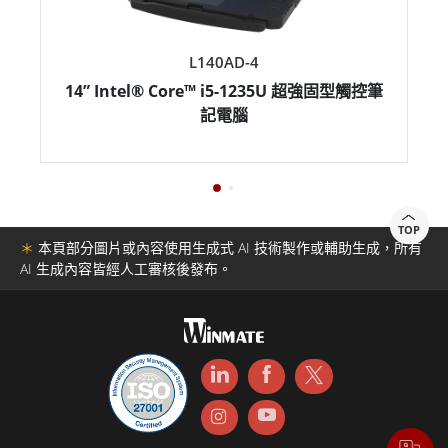
L140AD-4
14” Intel® Core™ i5-1235U 超強固型觸控筆
1
記電腦
TOP
＊
本頁部分圖片或內容使用生成式 AI 技術製作或輔助生成，所有
AI 生成內容皆經人工審核後發布。