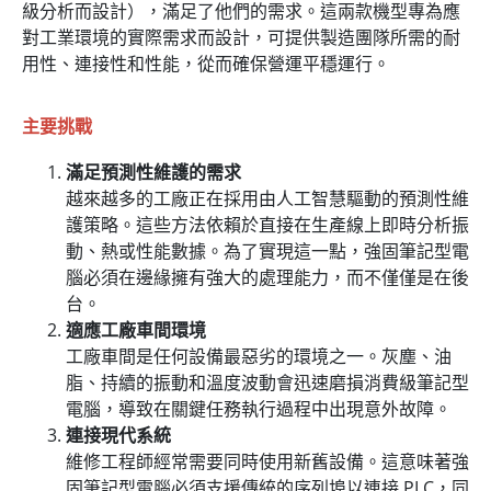
級分析而設計），滿足了他們的需求。這兩款機型專為應
對工業環境的實際需求而設計，可提供製造團隊所需的耐
用性、連接性和性能，從而確保營運平穩運行。
主要挑戰
滿足預測性維護的需求
越來越多的工廠正在採用由人工智慧驅動的預測性維
護策略。這些方法依賴於直接在生產線上即時分析振
動、熱或性能數據。為了實現這一點，強固筆記型電
腦必須在邊緣擁有強大的處理能力，而不僅僅是在後
台。
適應工廠車間環境
工廠車間是任何設備最惡劣的環境之一。灰塵、油
脂、持續的振動和溫度波動會迅速磨損消費級筆記型
電腦，導致在關鍵任務執行過程中出現意外故障。
連接現代系統
維修工程師經常需要同時使用新舊設備。這意味著強
固筆記型電腦必須支援傳統的序列埠以連接 PLC，同