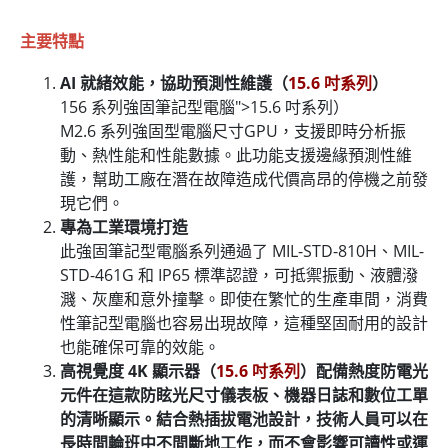
主要特點
AI 就緒效能，協助預測性維護（
15.6 吋系列
）
156 系列強固筆記型電腦">15.6 吋系列）
M2.6 系列強固型電腦尺寸GPU，支援即時分析振
動、熱性能和性能數據。此功能支援邊緣預測性維
護，幫助工廠在潛在故障造成代價高昂的停機之前發
現它們。
專為工業環境打造
此強固筆記型電腦系列通過了 MIL-STD-810H、MIL-
STD-461G 和 IP65 標準認證，可抵禦振動、液體潑
濺、灰塵和意外撞擊。即使在繁忙的生產車間，消費
性筆記型電腦也容易出現故障，這種堅固耐用的設計
也能確保可靠的效能。
高視覺度 4K 顯示器（
15.6 吋系列
）配備熱度防電光
元件在這款防眩光尺寸儀表板、機器日誌和數位工單
的清晰顯示。結合熱插拔電池設計，技術人員可以在
長時間輪班中不間斷地工作，而不會影響可讀性或運