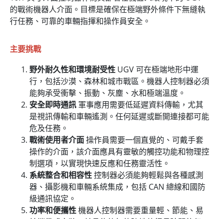
的戰術機器人介面。目標是確保在極端野外條件下無縫執
行任務、可靠的車輛指揮和操作員安全。
主要挑戰
野外耐久性和環境耐受性
UGV 可在極端地形中運
行，包括沙漠、森林和城市戰區。機器人控制器必須
能夠承受衝擊、振動、灰塵、水和極端溫度。
安全即時通訊
軍事應用需要低延遲資料傳輸，尤其
是視訊傳輸和車輛遙測。任何延遲或斷開連接都可能
危及任務。
戰術使用者介面
操作員需要一個直覺的、可戴手套
操作的介面，該介面應具有靈敏的觸控功能和物理控
制選項，以實現快速反應和任務靈活性。
系統整合和相容性
控制器必須能夠輕鬆與各種感測
器、攝影機和車輛系統集成，包括 CAN 總線和國防
級通訊協定。
功率和便攜性
機器人控制器需要重量輕、節能、易