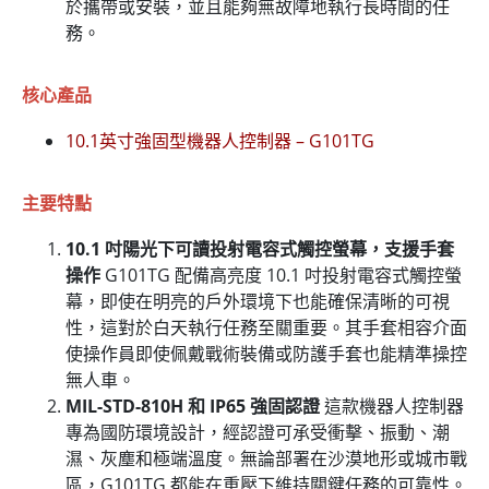
於攜帶或安裝，並且能夠無故障地執行長時間的任
務。
核心產品
10.1英寸強固型機器人控制器 – G101TG
主要特點
10.1 吋陽光下可讀投射電容式觸控螢幕，支援手套
操作
G101TG 配備高亮度 10.1 吋投射電容式觸控螢
幕，即使在明亮的戶外環境下也能確保清晰的可視
性，這對於白天執行任務至關重要。其手套相容介面
使操作員即使佩戴戰術裝備或防護手套也能精準操控
無人車。
MIL-STD-810H 和 IP65 強固認證
這款機器人控制器
專為國防環境設計，經認證可承受衝擊、振動、潮
濕、灰塵和極端溫度。無論部署在沙漠地形或城市戰
區，G101TG 都能在重壓下維持關鍵任務的可靠性。