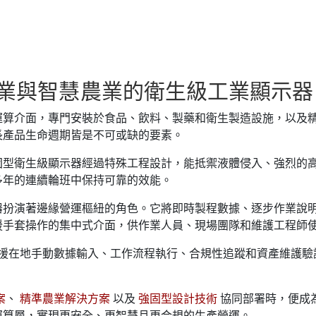
造業與智慧農業的衛生級工業顯示器
運算介面，專門安裝於食品、飲料、製藥和衛生製造設施，以及
長產品生命週期皆是不可或缺的要素。
固型衛生級顯示器經過特殊工程設計，能抵禦液體侵入、強烈的
多年的連續輪班中保持可靠的效能。
器扮演著邊緣營運樞紐的角色。它將即時製程數據、逐步作業說
援手套操作的集中式介面，供作業人員、現場團隊和維護工程師
援在地手動數據輸入、工作流程執行、合規性追蹤和資產維護驗
案
、
精準農業解決方案
以及
強固型設計技術
協同部署時，便成
運算層，實現更安全、更智慧且更合規的生產營運。