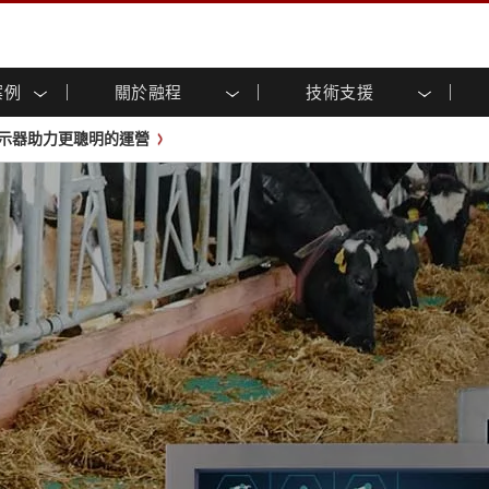
案例
關於融程
技術支援
顯示器
智慧就緒
人專區
專區
與活動
工業電腦及人機介面
能源, 化工, 防爆應用解決
企業永續
客戶服務中心
產品變更通知
示器助力更聰明的運營
控 (投射電
不銹鋼系列
人機介面 (投射電容觸控)
運輸解決方案
共享
tube頻道
食品藥廠解決方案
虛擬實境展會
戶外顯示器
工業電腦 (投射電容觸控)
物聯網解決方案
格
倉儲物流解決方案
架構
G-WIN系列 / IP67
工業電腦 (電阻觸控)
後置安裝
不銹鋼系列
型機器人系統解決方案
衛生保健解決方案
裝
工業防爆等级
G-WIN系列 / IP67設計
解决方案
重工業解決方案
P65
機架安裝
防爆等级
控
案例
長條形顯示器
長條形數位電子看板
ype-C
OSD 控制器
邊緣運算人工智慧工業電腦
式解決方案
醫管等級
電腦 / IP65 防水強固型電腦
醫管等級強固型平板電腦
聯網閘道器
醫管等級工業電腦
閘道器
醫管等級顯示器