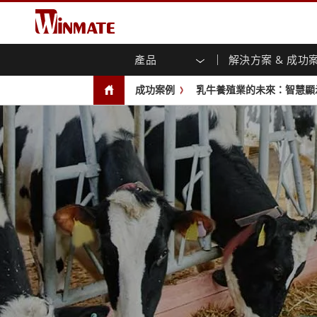
產品
解決方案 & 成功
企業移動通訊電腦
強固型機器人控制器
關於融程
保證聲明
最新產品
工業
人工
投資
下載
新聞
成功案例
乳牛養殖業的未來：智慧顯
強固觸控筆記型電腦
多點觸
農業機械解決方案
行銷入口網站
展會活動
交通
文件
You
容)
強固型平板控制器
公共安全解決方案
核心技術
工業
部落
開放式
手持行動電腦
機箱式
Windows強固型平板電腦
基礎建設解決方案
智慧
面板安
Android系統強固型平板電腦
自助服務亭解決方案
政府
前面板I
超強固型平板電腦
PoE觸
智慧充電站解决方案
成功
無線電 PoC
USB T
邊緣運算人工智慧移動電腦
車載電腦
嵌入
Windows車載電腦
嵌入式
Android車載電腦
工業物
車載平板電腦
無線電