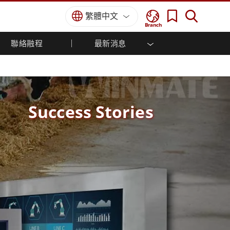
繁體中文
Branch
聯絡融程
最新消息
方案
國防等級
人機介面/工業自動化解決方案
菁英招募
經銷商入口網站
企業刊物
國防等級強固觸控筆記型電腦
船舶解決方案
專業認證／符合標準
國防等級強固型平板電腦
軍事國防解決方案
國防等級超強固型平板電腦
Success Stories
國防等級工業電腦
綠能減碳解決方案
國防等級顯示器 / NVIS 顯示器
金屬和採礦解決方案
國防等級伺服器
地面控制站
船舶等級
船舶等級工業電腦
船舶等級顯示器
船舶等級嵌入式電腦