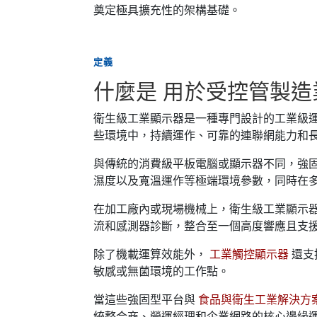
奠定極具擴充性的架構基礎。
定義
什麼是 用於受控管製
衛生級工業顯示器是一種專門設計的工業級
些環境中，持續運作、可靠的連聯網能力和
與傳統的消費級平板電腦或顯示器不同，強
濕度以及寬溫運作等極端環境參數，同時在
在加工廠內或現場機械上，衛生級工業顯示
流和感測器診斷，整合至一個高度響應且支
除了機載運算效能外，
工業觸控顯示器
還支
敏感或無菌環境的工作點。
當這些強固型平台與
食品與衛生工業解決方
統整合商、營運經理和企業網路的核心邊緣