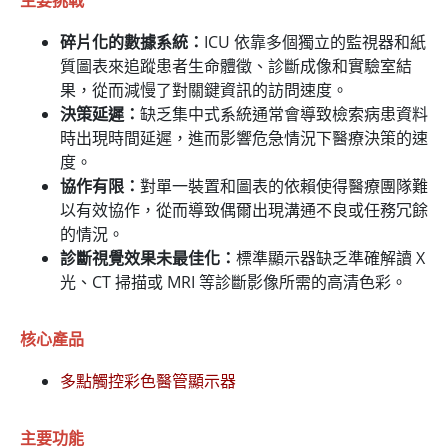
主要挑戰
碎片化的數據系統：
ICU 依靠多個獨立的監視器和紙
質圖表來追蹤患者生命體徵、診斷成像和實驗室結
果，從而減慢了對關鍵資訊的訪問速度。
決策延遲：
缺乏集中式系統通常會導致檢索病患資料
時出現時間延遲，進而影響危急情況下醫療決策的速
度。
協作有限：
對單一裝置和圖表的依賴使得醫療團隊難
以有效協作，從而導致偶爾出現溝通不良或任務冗餘
的情況。
診斷視覺效果未最佳化：
標準顯示器缺乏準確解讀 X
光、CT 掃描或 MRI 等診斷影像所需的高清色彩。
核心產品
多點觸控彩色醫管顯示器
主要功能