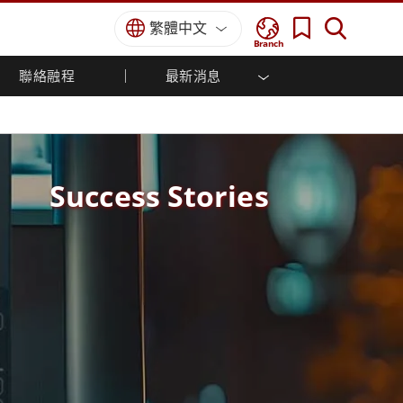
繁體中文
Branch
聯絡融程
最新消息
方案
國防等級
人機介面/工業自動化解決方案
菁英招募
經銷商入口網站
企業刊物
國防等級強固觸控筆記型電腦
船舶解決方案
專業認證／符合標準
國防等級強固型平板電腦
軍事國防解決方案
國防等級超強固型平板電腦
Success Stories
國防等級工業電腦
綠能減碳解決方案
國防等級顯示器 / NVIS 顯示器
金屬和採礦解決方案
國防等級伺服器
地面控制站
船舶等級
船舶等級工業電腦
船舶等級顯示器
船舶等級嵌入式電腦