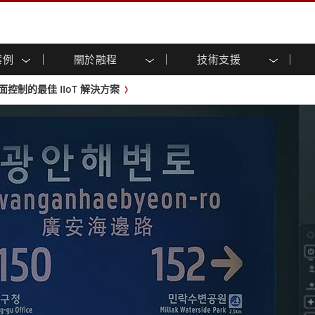
案例
關於融程
技術支援
顯示器
智慧就緒
人專區
專區
與活動
工業電腦及人機介面
能源, 化工, 防爆應用解決
企業永續
客戶服務中心
產品變更通知
制的最佳 IIoT 解決方案
控 (投射電
不銹鋼系列
人機介面 (投射電容觸控)
運輸解決方案
共享
tube頻道
食品藥廠解決方案
虛擬實境展會
戶外顯示器
工業電腦 (投射電容觸控)
物聯網解決方案
格
倉儲物流解決方案
架構
G-WIN系列 / IP67
工業電腦 (電阻觸控)
後置安裝
不銹鋼系列
型機器人系統解決方案
衛生保健解決方案
裝
工業防爆等级
G-WIN系列 / IP67設計
解决方案
重工業解決方案
P65
機架安裝
防爆等级
控
案例
長條形顯示器
長條形數位電子看板
ype-C
OSD 控制器
邊緣運算人工智慧工業電腦
式解決方案
醫管等級
電腦 / IP65 防水強固型電腦
醫管等級強固型平板電腦
聯網閘道器
醫管等級工業電腦
閘道器
醫管等級顯示器