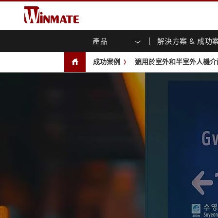
產品
解決方案 & 成功
企業移動通訊電腦
強固型機器人控制器
關於融程
保證聲明
最新產品
工業
人工
投資
下載
新聞
成功案例
適用於室外和半室外人機介面控
強固觸控筆記型電腦
多點觸
農業機械解決方案
行銷入口網站
展會活動
交通
文件
You
容)
強固型平板控制器
公共安全解決方案
核心技術
工業
部落
開放式
手持行動電腦
機箱式
Windows強固型平板電腦
基礎建設解決方案
智慧
面板安
Android系統強固型平板電腦
自助服務亭解決方案
政府
前面板I
超強固型平板電腦
PoE觸
智慧充電站解决方案
成功
無線電 PoC
USB T
邊緣運算人工智慧移動電腦
車載電腦
嵌入
Windows車載電腦
嵌入式
Android車載電腦
工業物
車載平板電腦
無線電