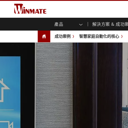
產品
解決方案 & 成功
企業移動通訊電腦
強固型機器人控制器
關於融程
保證聲明
最新產品
工業
人工
投資
下載
新聞
成功案例
智慧家庭自動化的核心
強固觸控筆記型電腦
多點觸
農業機械解決方案
行銷入口網站
展會活動
交通
文件
You
容)
強固型平板控制器
公共安全解決方案
核心技術
工業
部落
開放式
手持行動電腦
機箱式
Windows強固型平板電腦
基礎建設解決方案
智慧
面板安
Android系統強固型平板電腦
自助服務亭解決方案
政府
前面板I
超強固型平板電腦
PoE觸
智慧充電站解决方案
成功
無線電 PoC
USB T
邊緣運算人工智慧移動電腦
車載電腦
嵌入
Windows車載電腦
嵌入式
Android車載電腦
工業物
車載平板電腦
無線電