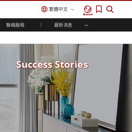
繁體中文
Branch
聯絡融程
最新消息
方案
國防等級
人機介面/工業自動化解決方案
菁英招募
經銷商入口網站
企業刊物
國防等級強固觸控筆記型電腦
船舶解決方案
專業認證／符合標準
國防等級強固型平板電腦
軍事國防解決方案
國防等級超強固型平板電腦
Success Stories
國防等級工業電腦
綠能減碳解決方案
國防等級顯示器 / NVIS 顯示器
金屬和採礦解決方案
國防等級伺服器
地面控制站
船舶等級
船舶等級工業電腦
船舶等級顯示器
船舶等級嵌入式電腦