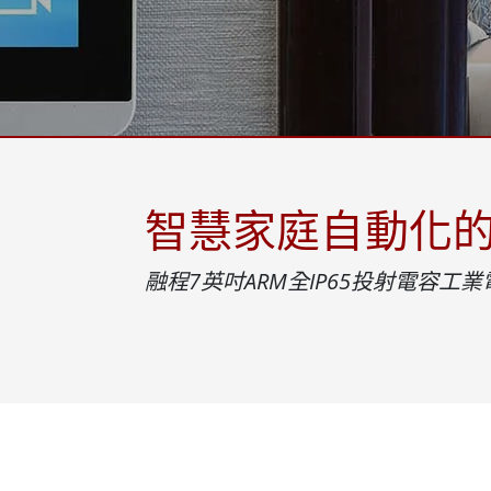
強固型機器人控制器
石油和
邊緣運算人工智慧移動電腦
ATE
機器人控制器
ATE
ATE
智慧家庭自動化
融程7英吋ARM全IP65投射電容