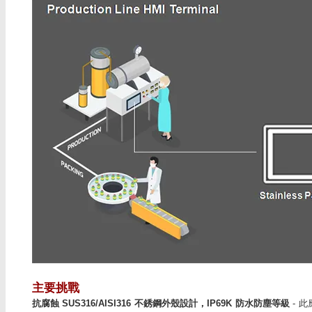
主要挑戰
抗腐蝕 SUS316/AISI316 不銹鋼外殼設計，IP69K 防水防塵等級
- 