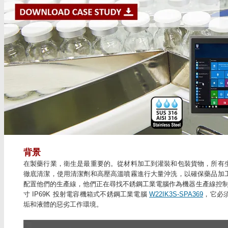
背景
在製藥行業，衛生是最重要的。從材料加工到灌裝和包裝貨物，所有
徹底清潔，使用清潔劑和高壓高溫噴霧進行大量沖洗，以確保藥品加
配置他們的生產線，他們正在尋找不銹鋼工業電腦作為機器生產線控制器
寸 IP69K 投射電容機箱式不銹鋼工業電腦
W22IK3S-SPA369
，它必
垢和液體的惡劣工作環境。