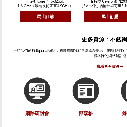
Intel® Core™ i5-8265U
Intel® Celeron® N29
1.6 GHz（渦輪技術可至3.9GHz）
（2M 快取, 渦輪技術可至2.1
馬上訂購
馬上訂購
更多資源：不銹鋼
拜訪我們的行銷portal網站，瀏覽有關我們最新產品影片、閱讀我
將舉行的網絡研討會
觀看所有資源 ➔
網路研討會
部落格
線