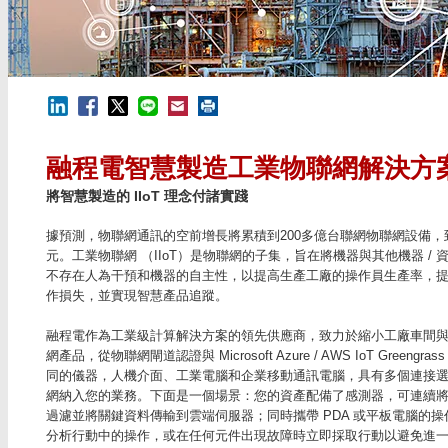
融程電智慧製造工業物聯網解決方
將智慧製造的 IIoT 理念付諸實踐
據預測，物聯網通訊的空前增長將累積到200多億台聯網物聯網設備，到 2
元。工業物聯網 （IIoT）是物聯網的子集，旨在將機器與其他機器 
不存在人為干預和機器的自主性，以提高生產工廠的操作員生產率，
作損失，並實現智慧產品追蹤。
融程電作為工業級計算解決方案的領先供應商，致力於縮小工廠車間
網產品，從物聯網閘道認證與 Microsoft Azure / AWS IoT Gree
同的儀器，人機介面、工業電腦和企業移動通訊電腦，具有多個連接選項（GPS /
網納入您的業務。下面是一個場景：您的資產配備了感測器，可連續
過濾並將關鍵資料傳輸到雲端伺服器；同時攜帶 PDA 或平板電腦的
分析行動中的操作，或在任何元件出現故障時立即採取行動以避免進