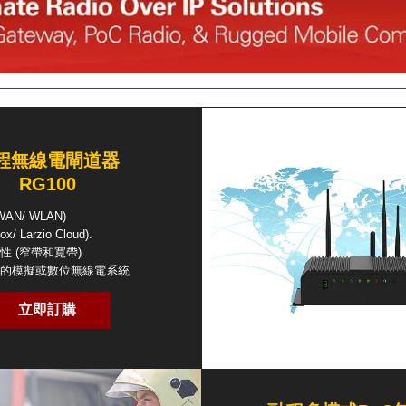
程無線電閘道器
RG100
AN/ WLAN)
/ Larzio Cloud).
 (窄帶和寬帶).
的模擬或數位無線電系統
立即訂購