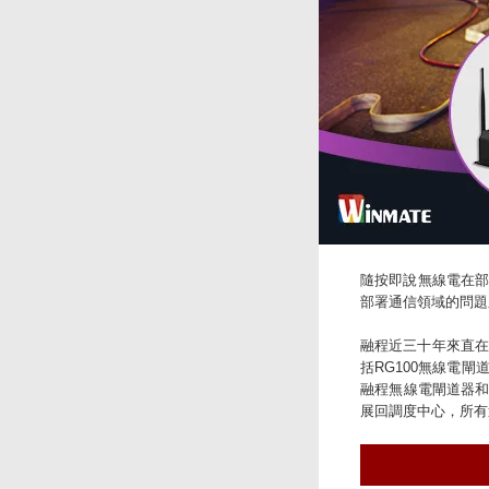
隨按即說無線電在
部署通信領域的問題
融程近三十年來直在
括RG100無線電閘
融程無線電閘道器和
展回調度中心，所有