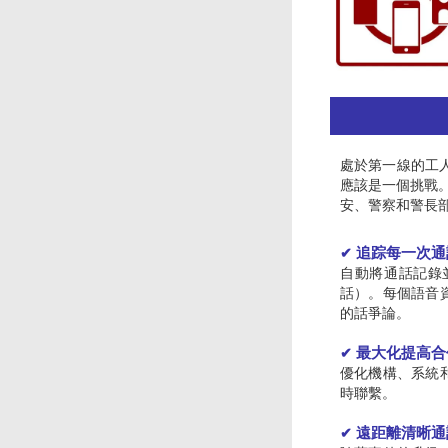
處於第一線的工
應該是一個挑戰
安、警察和警長
追踪每一次通
✔
自動將通話記錄
話）。每個語音
的話爭論。
最大化提高合
✔
優化機構、系統
時聯繫。
遠距離清晰通
✔