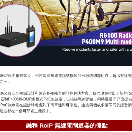
部署環境中很有幫助，但將這些無線電訊號擴展到分散的總部組件，超出視線範
之一。
為公共安全領域設計和製造各種強固的計算解決方案。我們現在推出了新的Ro
道器和P400M9-DMR多模式PoC無線電，以橋接戰術網絡，同時通過IP介面
PoC無線電在設計時考慮到了簡單性和可靠性。連接兩個或多個不同的語音
這些都在一個可部署主機殼中。
融程 RoIP 無線電閘道器的優點