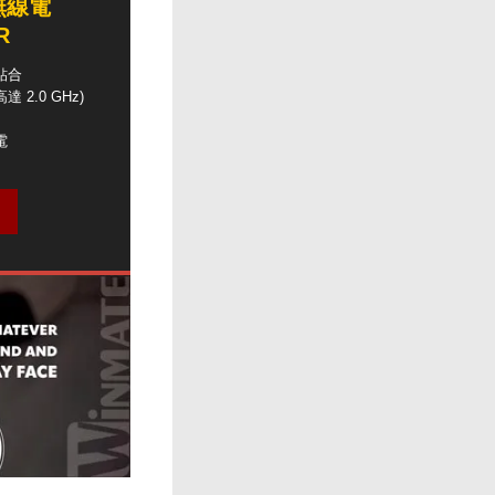
無線電
R
學貼合
核高達 2.0 GHz)
電