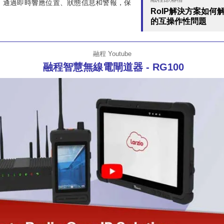
，通過即時響應位置、狀態信息和警報，保
RoIP解決方案如何
。
的互操作性問題
融程 Youtube
融程智慧無線電閘道器 - RG100