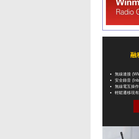
融
無線連接 (WW
安全錄音 (Inbox
無線電互操作性
輕鬆遷移現有