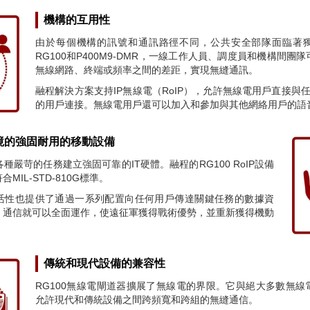
機構的互用性
由於每個機構的訊號和通訊路徑不同，公共安全部隊面臨著
RG100和P400M9-DMR，一線工作人員、調度員和機構間團
無線網路、終端或頻率之間的差距，實現無縫通訊。
融程解決方案支持IP無線電（RoIP），允許無線電用戶直接與任
的用戶連接。無線電用戶還可以加入和參加與其他網絡用戶的語
境的強固耐用的移動設備
種嚴苛的任務建立強固可靠的IT硬體。融程的RG100 RoIP設備
MIL-STD-810G標準。
活性也提供了通過一系列配置向任何用戶傳達關鍵任務的數據資
，通信就可以全面運作，使遠征軍獲得戰術優勢，並重新獲得機動
傳統和現代設備的兼容性
RG100無線電閘道器擴展了無線電的界限。它與絕大多數無線
允許現代和傳統設備之間跨頻寬和跨組的無縫通信。