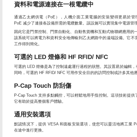
資料和電源連接在一根電纜中
通過乙太網供電（PoE），人機介面工業電腦的安裝變得更易於管
PoE 减少了連接各設備所需的電纜數量。該設施可以實現集中電源管
因此它是門禁控制、門禁自動化、自動售貨機和互動式物聯網應用的一
該系統可以將電力和資料安全地傳輸到乙太網路中的遠端設備。它不
工作得到簡化。
可選的 LED 燈條和 HF RFID/ NFC
可選的 LED 燈條是為了控制遠處運行過程的狀態。其設置易於編輯
同時，可選的 HF RFID/ NFC 可用作安全目的的訪問控制或許多其他
P-Cap Touch 防刮傷
P-Cap Touch 支持多點觸控，可以輕鬆地用手指控制。這項技術
它有助於提高整個客戶體驗。
通用安裝選項
默認情况下，提供 VESA 和面板安裝選項，使您可以靈活地將工業 
在途中進行更換。