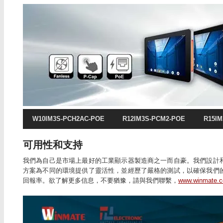
W10IM3S-PCH2AC-POE
R12IM3S-PCM2-POE
R15I
可用性和支持
我們為自己是市場上最好的工業顯示器製造商之一而自豪。我們設計
方案為不同的環境提供了靈活性，並經歷了嚴格的測試，以確保我們
回報率。欲了解更多信息，不要猶豫，請與我們聯繫，
www.winmate.c