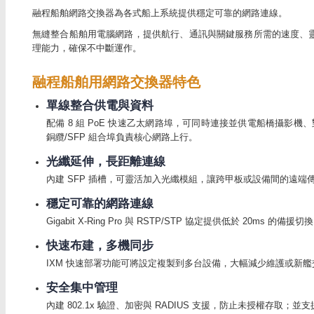
融程船舶網路交換器為各式船上系統提供穩定可靠的網路連線。
無縫整合船舶用電腦網路，提供航行、通訊與關鍵服務所需的速度、
理能力，確保不中斷運作。
融程船舶用網路交換器特色
單線整合供電與資料
配備 8 組 PoE 快速乙太網路埠，可同時連接並供電船橋攝影機、對講
銅纜/SFP 組合埠負責核心網路上行。
光纖延伸，長距離連線
內建 SFP 插槽，可靈活加入光纖模組，讓跨甲板或設備間的遠端
穩定可靠的網路連線
Gigabit X-Ring Pro 與 RSTP/STP 協定提供低於 20
快速布建，多機同步
IXM 快速部署功能可將設定複製到多台設備，大幅減少維護或新
安全集中管理
內建 802.1x 驗證、加密與 RADIUS 支援，防止未授權存取；並支援 S