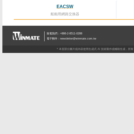
EACSW
船舶用網路交換器
致電我們：+886-2-8511-0288
電子郵件：
newsletter@winmate.com.tw
* 本頁部分圖片或內容使用生成式 AI 技術製作或輔助生成，所有