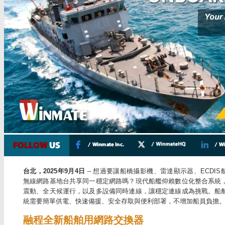
台北，2025年9月4日
– 想過要讓船橋攝影機、雷達顯示器、ECDIS
無線網路基地台共享同一穩定網路嗎？現代船艦仰賴數位化整合系統
震動、全天候運行，以及多設備同時連線，讓穩定連線成為挑戰。船
統需要簡單供電、快速備援、安全存取與便利部署，不增加船員負擔
融程全新船舶用網路交換器