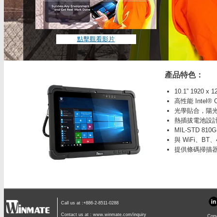
點擊觀看影片
產品特色：
10.1” 1920 
高性能 Intel® C
光學貼合，陽
熱插拔電池設
MIL-STD 81
與 WiFi、BT
提供條碼掃描器和
Call us at :+886-2-8511-0288
Contact us at :
www.winmate.com/inquiry
Copy