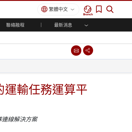
繁體中文
Branch
聯絡融程
最新消息
方案
國防等級
人機介面/工業自動化解決方案
菁英招募
經銷商入口網站
企業刊物
國防等級強固觸控筆記型電腦
船舶解決方案
專業認證／符合標準
國防等級強固型平板電腦
軍事國防解決方案
國防等級超強固型平板電腦
國防等級工業電腦
綠能減碳解決方案
國防等級顯示器 / NVIS 顯示器
金屬和採礦解決方案
國防等級伺服器
的運輸任務運算平
地面控制站
船舶等級
船舶等級工業電腦
船舶等級顯示器
隊連線解決方案
船舶等級嵌入式電腦