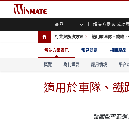
產品
解決方案 & 成功
企業移動通訊電腦
強固型機器人控制器
關於融程
保證聲明
最新產品
工業
人工
投資
下載
新聞
行業與解決方案
適用於車隊、鐵路、
強固觸控筆記型電腦
多點觸
農業機械解決方案
行銷入口網站
展會活動
交通
文件
You
容)
強固型平板控制器
解決方案資訊
常見問題
相關產品
公共安全解決方案
核心技術
工業
部落
開放式
手持行動電腦
機箱式
Windows強固型平板電腦
基礎建設解決方案
智慧
概覽
為何重要
應用情境
平台
面板安
Android系統強固型平板電腦
自助服務亭解決方案
政府
前面板I
超強固型平板電腦
PoE觸
適用於車隊、鐵
智慧充電站解决方案
成功
無線電 PoC
USB T
邊緣運算人工智慧移動電腦
車載電腦
嵌入
Windows車載電腦
嵌入式
Android車載電腦
工業物
強固型車載運
車載平板電腦
無線電