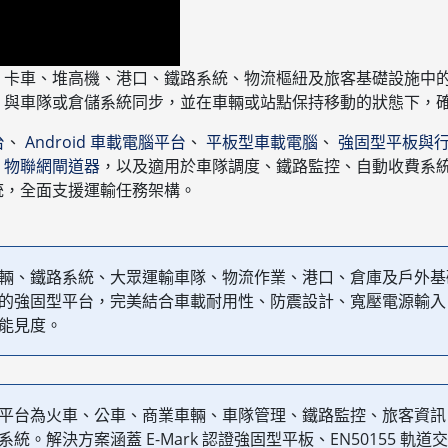
、卡車、堆高機、港口、鐵路系統、物流樞紐及旅客基礎設施中
、與車隊或倉儲系統同步，並在車輛或站點保持移動的狀態下，
台
、
Android 車載電腦平台
、
平板型車載電腦
、
強固型平板與
、
物聯網閘道器
，以及適用於車隊調度、鐵路監控、自動收費系
統，全面支援運輸任務架構。
輛、鐵路系統、大眾運輸車隊、物流作業、港口、倉庫及戶外基
的強固型平台，完美結合車載耐用性、防震設計、寬壓電源輸入
能見度。
平台為火車、公車、商業車輛、車隊管理、鐵路監控、旅客資訊
統。解決方案涵蓋 E-Mark 認證強固型平板、EN50155 軌道