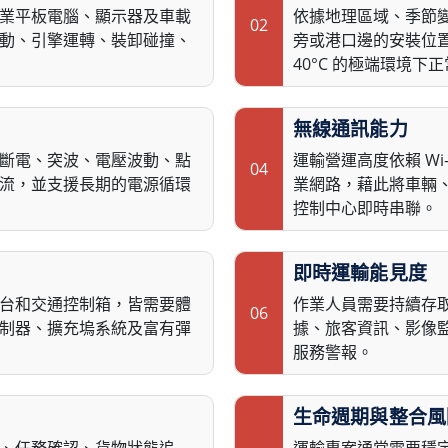
業平板電腦、顯示器及車載
依據地理區域、季節
02
動、引擎運轉、裝卸碰撞、
旁或港口邊的安裝位置
40°C 的極端環境下
無線通訊能力
斷電、突波、電壓波動、點
運輸營運高度依賴 Wi
04
流，並支援長期的電源循環
業網路，藉此將車輛
控制中心即時串聯。
即時運輸能見度
台和交通控制箱，皆需要體
作業人員需要持續存取
06
制器、擴充塢系統及富有彈
據、旅客資訊、影像
服務警報。
生命週期與整合風