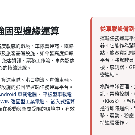
強固型邊緣運算
從車載設備到
運輸任務運算平
器。它能作為駕
高度敏感的環境。車隊營運商、鐵路
點、旅客資訊端
庫及旅客基礎設施，如今皆高度仰賴
平台，將駕駛員
訊、旅客資訊、票務工作流、車內影像
機、感測器、GPS
中心的持續連線。
密連結。
、貨運車隊、港口物流、倉儲車輛、
橫跨車隊管理、
礎設施的強固型運輸任務運算平台。
訊、票務控制、
Android 車載電腦
、
平板型車載電
（Kiosk），
-WIN 強固型工業電腦
、
嵌入式運算
進行即時通訊、
商在移動與空間受限的環境中，有效
擊、震動、粉塵
持連續運作。