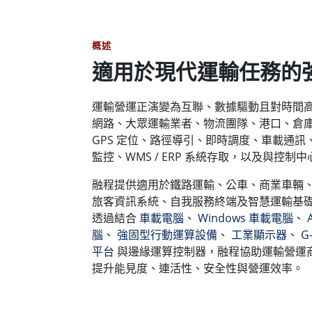
概述
適用於現代運輸任務的
運輸營運正演變為互聯、數據驅動且對時間
網路、大眾運輸業者、物流團隊、港口、倉
GPS 定位、路徑導引、即時調度、車載通
監控、WMS / ERP 系統存取，以及與控制
融程提供適用於鐵路運輸、公車、商業車輛
旅客資訊系統、自我服務終端及智慧運輸基
透過結合
車載電腦
、
Windows 車載電腦
、
腦
、
強固型行動運算設備
、
工業顯示器
、
G
平台
與邊緣運算控制器，融程協助運輸營運
提升能見度、連活性、安全性與營運效率。