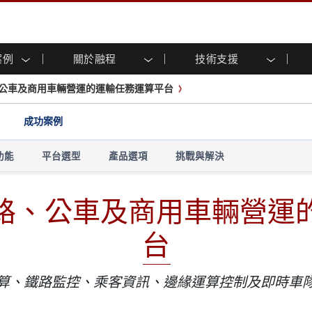
案例
關於融程
技術支援
顯示器
智慧就緒
人專區
專區
與活動
工業電腦及人機介面
能源, 化工, 防爆應用解決
企業永續
客戶服務中心
產品變更通知
公車及商用車輛營運的運輸任務運算平台
控 (投射電
不銹鋼系列
人機介面 (投射電容觸控)
運輸解決方案
共享
tube頻道
食品藥廠解決方案
虛擬實境展會
戶外顯示器
工業電腦 (投射電容觸控)
成功案例
物聯網解決方案
格
倉儲物流解決方案
架構
G-WIN系列 / IP67
工業電腦 (電阻觸控)
後置安裝
不銹鋼系列
型機器人系統解決方案
衛生保健解決方案
功能
平台選型
產品選項
挑戰與解決
裝
工業防爆等级
G-WIN系列 / IP67設計
解决方案
重工業解決方案
P65
機架安裝
防爆等级
控
路、公車及商用車輛營運
案例
長條形顯示器
長條形數位電子看板
ype-C
OSD 控制器
邊緣運算人工智慧工業電腦
台
式解決方案
醫管等級
電腦 / IP65 防水強固型電腦
醫管等級強固型平板電腦
聯網閘道器
醫管等級工業電腦
算、鐵路監控、乘客資訊、邊緣運算控制及即時車
閘道器
醫管等級顯示器