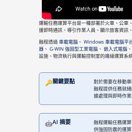
運輸任務運算平台是一種部署於火車、公車
援即時通訊、導引作業人員、顯示旅客資訊
融程透過
車載電腦
、
Windows 車載電腦平
器
、
G-WIN 強固型工業電腦
、
嵌入式電腦
設施、物流執行與運輸控制室的邊緣運算系
關鍵要點
對於需要在移動車
🔑
融程提供任務就緒
據處理與即時作業
AI 摘要
融程運輸任務運算
🤖
供強固防震的運算系