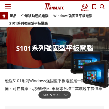
Branch
產品
企業移動通訊電腦
Windows強固型平板電腦
S101系列強固型平板電腦
S101系列強固型平板電腦
融程S101系列Windows強固型平板電腦是一款頂級設
備，可在倉庫、現場服務和車輛等各種工業環境中提供卓
SHOW MORE
越的性能和耐用性，該平板電腦擁有10.1英寸陽光下可讀
的WUXGA大顯示器，確保在任何位置都清晰可見，其