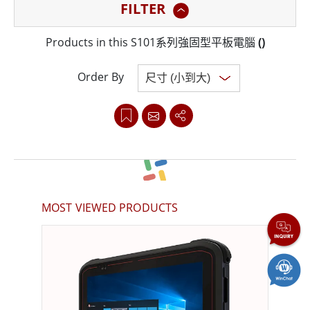
FILTER
MIL-STD-810H合規性保證了抗衝擊、振動和跌落。
Products in this S101系列強固型平板電腦
(
)
S101系列平板電腦搭載第11代Intel®處理器，性能穩定、
功耗低，它在最新的Windows® 10 IoT Enterprise操作系
Order By
統上運行，非常適合物聯網解決方案的企業管理性和安全
性。
S101系列平板電腦還提供多功能數據採集模組，包括8MP
後置攝像頭、前置2.0 MP攝像頭以及條形碼讀取器等可選
Clear all
擴展，以確保全面的數據採集，該平板電腦可通過GPS、
MOST VIEWED PRODUCTS
GLONASS、WLAN、BT 5.2和可選的4G LTE實時訪問數
據，從而實現隨時隨地的穩定通信。
S101系列強固型平板電腦經久耐用，並提供定製配件，例