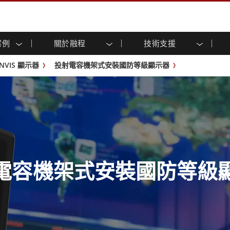
案例
關於融程
技術支援
顯示器
智慧就緒
人專區
專區
與活動
工業電腦及人機介面
能源, 化工, 防爆應用解決
企業永續
客戶服務中心
產品變更通知
NVIS 顯示器
投射電容機架式安裝國防等級顯示器
控 (投射電
不銹鋼系列
人機介面 (投射電容觸控)
運輸解決方案
共享
tube頻道
食品藥廠解決方案
虛擬實境展會
戶外顯示器
工業電腦 (投射電容觸控)
物聯網解決方案
格
倉儲物流解決方案
架構
G-WIN系列 / IP67
工業電腦 (電阻觸控)
後置安裝
不銹鋼系列
型機器人系統解決方案
衛生保健解決方案
裝
工業防爆等级
G-WIN系列 / IP67設計
解决方案
重工業解決方案
P65
機架安裝
防爆等级
控
案例
長條形顯示器
長條形數位電子看板
ype-C
OSD 控制器
邊緣運算人工智慧工業電腦
電容機架式安裝國防等級
式解決方案
醫管等級
電腦 / IP65 防水強固型電腦
醫管等級強固型平板電腦
聯網閘道器
醫管等級工業電腦
閘道器
醫管等級顯示器