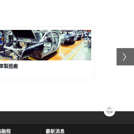
造廠
融程 MC432 And
物料與倉儲管理
TOP
絡融程
最新消息