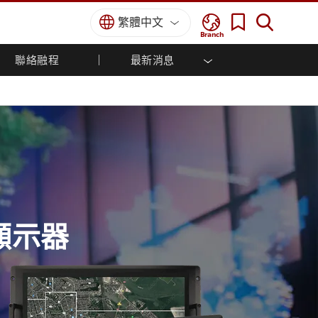
繁體中文
Branch
聯絡融程
最新消息
方案
國防等級
人機介面/工業自動化解決方案
菁英招募
經銷商入口網站
企業刊物
國防等級強固觸控筆記型電腦
船舶解決方案
專業認證／符合標準
國防等級強固型平板電腦
軍事國防解決方案
國防等級超強固型平板電腦
國防等級工業電腦
綠能減碳解決方案
國防等級顯示器 / NVIS 顯示器
金屬和採礦解決方案
國防等級伺服器
地面控制站
顯示器
船舶等級
船舶等級工業電腦
船舶等級顯示器
船舶等級嵌入式電腦