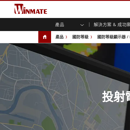
產品
解決方案 & 成功
企業移動通訊電腦
強固型機器人控制器
關於融程
保證聲明
最新產品
工業
人工
投資
下載
新聞
產品
國防等級
國防等級顯示器 / 
強固觸控筆記型電腦
多點觸
農業機械解決方案
行銷入口網站
展會活動
交通
文件
You
容)
強固型平板控制器
公共安全解決方案
核心技術
工業
部落
開放式
手持行動電腦
機箱式
Windows強固型平板電腦
基礎建設解決方案
智慧
面板安
Android系統強固型平板電腦
自助服務亭解決方案
政府
前面板I
超強固型平板電腦
PoE觸
智慧充電站解决方案
成功
無線電 PoC
USB T
邊緣運算人工智慧移動電腦
投射
車載電腦
嵌入
Windows車載電腦
嵌入式
Android車載電腦
工業物
車載平板電腦
無線電