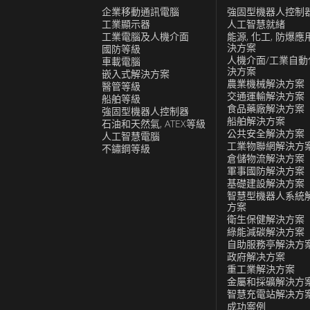
企業移動通訊電腦
強固型機器人控制
工業顯示器
人工智慧就緒
工業電腦及人機介面
能源, 化工, 防爆應
決方案
國防等級
人機介面/工業自動
車載電腦
決方案
嵌入式解決方案
農業機械解決方案
醫管等級
交通運輸解決方案
船舶等級
食品藥廠解決方案
強固型機器人控制器
船舶解決方案
石油和天然氣, ATEX等級
公共安全解決方案
人工智慧電腦
工業物聯網解決方
不鏽鋼等級
倉儲物流解決方案
軍事國防解決方案
基礎建設解決方案
智慧型機器人系統
方案
衛生保健解決方案
綠能減碳解決方案
自助服務亭解決方
政府解决方案
重工業解決方案
金屬和採礦解決方
智慧充電站解决方
成功案例