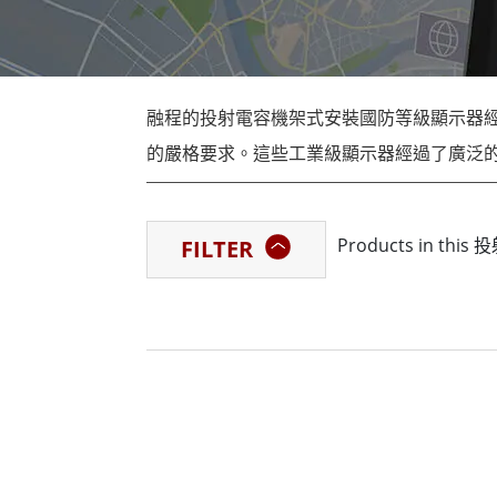
強固型機器人控制器
石油和
邊緣運算人工智慧移動電腦
ATE
機器人控制器
ATE
融程的投射電容機架式安裝國防等級顯示器
ATE
的嚴格要求。這些工業級顯示器經過了廣泛
合規性的卓越性能。
Products in 
FILTER
投射電容機架式安裝國防等級顯示器採用投
們配備了防眩光處理、直接光學貼合和寬視
關重要的戶外和惡劣環境。
我們的國防等級顯示器能夠承受跌落、衝擊、
STD-810G環境和MIL-STD 461F E