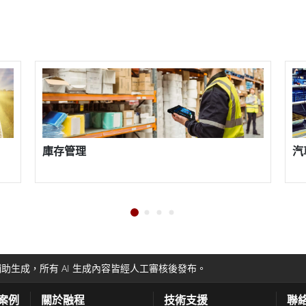
種尺寸和配置，提供可定制性以滿足特定的防禦要求。
集成到任何機架系統中，它們還易於安裝和維護，為國
的關鍵作用，並且我們提供全面的顯示器，以滿足國防
裝防禦顯示器證明了我們致力於提供能夠承受最苛刻環
庫存管理
汽車製
耐用的工業級顯示器的人來說，融程的投射電容機架式
耐用性、可靠性和先進功能確保它們提供一流的性能，
助生成，所有 AI 生成內容皆經人工審核後發布。
功案例
關於融程
技術支援
聯