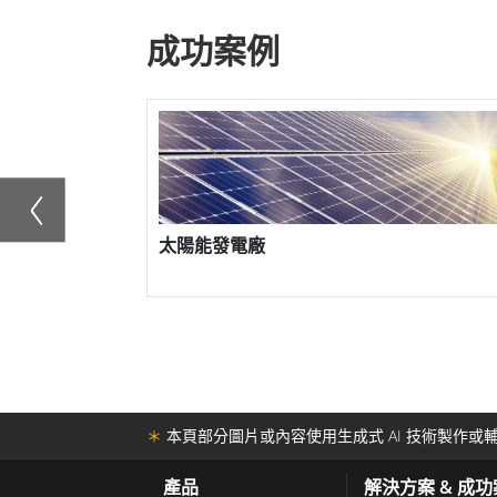
融程的投射電容式機架安裝防禦顯示器有各
成功案例
這些顯示器採用時尚現代的設計，使其易於
防應用提供經濟高效的解決方案。
在融程，我們了解顯示器在國防應用中發揮
工業的獨特需求。我們的投射電容式機架安
境的高質量、可靠且堅固耐用的解決方案。
板電腦
太陽能發電廠
對於任何尋求符合國防工業嚴格要求的堅固
安裝國防等級顯示器是完美的選擇。它們的
使其成為任何國防應用的理想解決方案。
＊
本頁部分圖片或內容使用生成式 AI 技術製作或輔
產品
解決方案 & 成