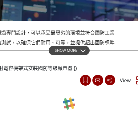
More
天然氣, ATEX等級
人工智慧電腦
X等級強固型平板電腦
邊緣運算人工智慧移動電腦
X等級強固型手持行動電腦
邊緣運算人工智慧工業電腦
經過專門設計，可以承受最惡劣的環境並符合國防工業
X等級工業電腦
邊緣運算人工智慧嵌入式電腦
More
的測試，以確保它們耐用、可靠，並提供超出國防標準
SHOW MORE
this 投射電容機架式安裝國防等級顯示器
(
)
射電容式觸控技術，可提供準確、無縫的觸控體驗。它
View
角等先進功能。這些顯示器非常適合可讀性和可視性至
液體溢出、振動、灰塵、鹽分和極端溫度，符合MIL-
MC標準，它們是軍事和國防應用的完美選擇。