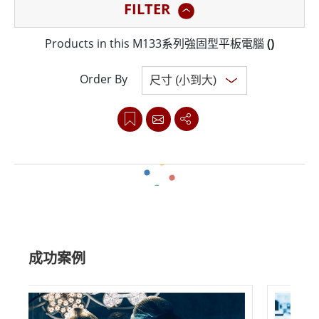
FILTER
M133系列擁有13.3英寸陽光下可讀IPS顯示器，全高清解
Products in this M133系列強固型平板電腦
(
)
析度為1920 x 1080像素，該顯示器經過專門設計，可保持
清晰度，使用戶即使在明亮的陽光下也能更輕鬆地閱讀內
Order By
容並與之交互，此功能在工人經常需要在戶外操作的工業
環境中尤其重要。
該平板電腦還配備了最新的Intel®處理器，為要求苛刻的
應用提供強大的計算能力，它可以在Windows或Android
Clear all
系統上運行，具體取決於用戶的偏好，這種靈活性使其成
為適用於各種應用（包括物流、運輸和製造）的多功能工
成功案例
具。
M133系列的主要特點之一是其堅固的設計，它經過IP等級