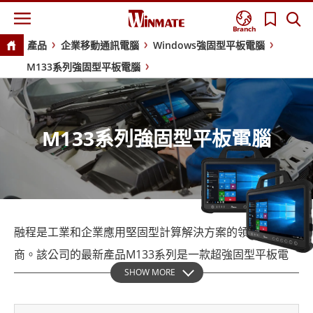
Branch
產品
企業移動通訊電腦
Windows強固型平板電腦
M133系列強固型平板電腦
M133系列強固型平板電腦
融程是工業和企業應用堅固型計算解決方案的領先供應
商。該公司的最新產品M133系列是一款超強固型平板電
SHOW MORE
腦，旨在滿足汽車製造和車輛診斷等具有挑戰性的環境的
需求。