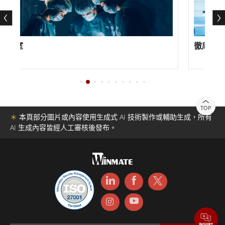
和MIL-STD-810測試，這意味著它可以承受工業環境中常
見的極端溫度、衝擊、振動和其他惡劣條件，對於需要在
惡劣條件下作業的工人來說，這使其成為耐用且可靠的工
室
徹底改變電
具。
除了堅固耐用之外，M133系列還提供一系列連接選項，
包括Wi-Fi、藍牙和GPS，這使得員工無論身在何處都可以
TOP
＊
本頁部分圖片或內容使用生成式 AI 技術製作或輔助生成，所有
保持聯繫並實時訪問關鍵信息。該平板電腦還配備了一系
AI 生成內容皆經人工審核後發布。
列傳感器，包括加速度計、陀螺儀和環境光傳感器，這有
助於增強其功能和可用性。
該平板電腦還配備了一系列功能，非常適合用於汽車製造
和車輛診斷，例如，它具有內置攝像頭，可用於捕獲汽車
零部件和系統的圖像和視頻，以進行分析和診斷。該平板