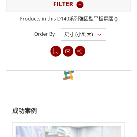
FILTER
D140 強固型平板電腦配備支援手寫筆的 14 吋全高清觸控
螢幕、Intel® Core處理器和 IP65 級耐用性，提供在充滿
Products in this D140系列強固型平板電腦
(
)
挑戰的條件下脫穎而出所需的可靠性和先進功能。
Order By
D140 強固型平板電腦具有多種應用，可提高不同工業場
景的生產力和效率。其可旋轉 I/O 門可無縫存取 USB 和
LAN 端口，從而能夠與車輛診斷系統、檢查工具和工業機
械快速整合。這款平板電腦的持久電池、可自訂的功能鍵
和精密手寫筆可優化 GIS 測繪、裝置監控和資料輸入等任
Clear all
務的效能。無論是在工廠檢查、現場服務操作或即時數據
分析中，D140 都能簡化工作流程，使各行業能夠自信且
成功案例
精確地滿足現代需求。