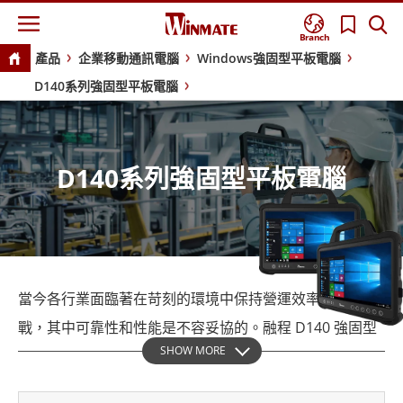
Branch
產品
企業移動通訊電腦
Windows強固型平板電腦
D140系列強固型平板電腦
D140系列強固型平板電腦
當今各行業面臨著在苛刻的環境中保持營運效率的嚴峻挑
戰，其中可靠性和性能是不容妥協的。融程 D140 強固型
SHOW MORE
平板電腦系列透過專為製造、物流、公用事業和現場服務
領域的專業人士量身定制的穩健設計來應對這些挑戰。