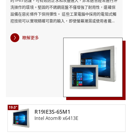
的 IP65 防護，可有效防止水和灰塵進入，非常適合經常進行沖
洗操作的環境。堅固的不銹鋼底盤不僅增強了耐用性，還確保
設備在惡劣條件下保持彈性。 這些工業電腦中採用的電阻式觸
控技術可以實現精確可靠的輸入，即使螢幕潮濕或使用者戴著
手套時也是如此。此功能對於在觸控螢幕經常暴露於濕氣或污
染物的環境中保持操作效率至關重要。無風扇設計加上低功
瞭解更多
耗，有助於提高工業電腦的長期可靠性和能源效率，使其成為
需要耐用性和性能的工業應用的強大解決方案。 此外，IP65不
銹鋼電阻機箱式工業電腦的時尚衛生設計不僅滿足嚴格的清潔
標準，還可以無縫整合到各種工業設定中。這些工業電腦在堅
固耐用和先進功能之間實現了平衡，確保它們能夠承受惡劣環
境的嚴酷，同時提供可靠的高性能操作。
19.0"
R19IE3S-65M1
Intel Atom® x6413E