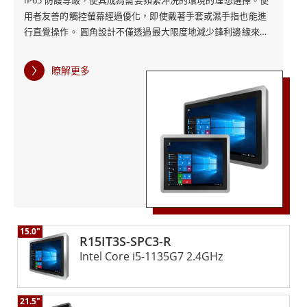
IP65 防護等級，使其成為需要頻繁沖洗的環境的理想選擇。使
用者友善的觸控螢幕經過優化，即使戴著手套或濕手指也能進
行直覺操作。 圓角設計不僅透過最大限度地減少鋒利邊緣來提
高安全性，而且還便於清潔，這對於維持工業環境中的衛生標
準至關重要。多種安裝選項，包括站立或懸掛位置，提供了滿
瞭解更多
足各種操作需求的靈活性。這些工業電腦配備了一系列 I/O
埠，例如 USB、RS232 和乙太網路，確保強大的連接性和相容
性。 融程的IP65不鏽鋼R系列工業電腦經久耐用，採用優質材
料和先進的工程設計，在惡劣環境下提供卓越的耐腐蝕性和可
靠的性能。 Windows 10 IoT Enterprise 的加入帶來了先進的
功能和功能，使這些工業電腦成為工業應用的強大且多功能的
選擇。
15.0"
R15IT3S-SPC3-R
Intel Core i5-1135G7 2.4GHz
21.5"