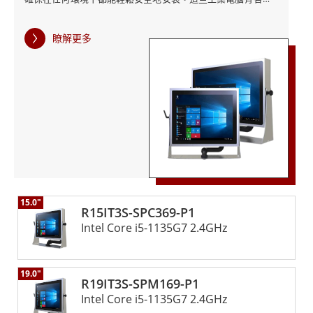
藥行業的工業環境提供了強大的解決方案。憑藉靈活的安
尺寸和配置可供選擇，由英特爾® 酷睿™ 處理器提供支持，並
裝選項、高性能處理器和時尚的不鏽鋼設計，這些工業電
在 Windows 10 IoT Enterprise 上運行，提供卓越的性能和可
瞭解更多
靠性。 投射電容式觸控技術、防眩光處理和直接光學貼合等先
腦可確保可靠的操作、耐用性和易於維護。它們配備先進
進功能可提高觸控精度和可視性，使這些顯示器非常適合戶外
的功能並符合行業標準，提供安全高效的解決方案，滿足
或惡劣環境。儘管結構堅固，P系列工業電腦仍具有時尚、現代
嚴格工業應用的特定需求。
的設計，可無縫整合到工業應用中。 IP69K不鏽鋼P系列工業電
腦體現了融程致力於提供可靠、耐用的運算解決方案。這些堅
固耐用的高效能電腦旨在滿足嚴苛工業環境的獨特需求，確保
最佳效能和效率。
15.0"
R15IT3S-SPC369-P1
Intel Core i5-1135G7 2.4GHz
19.0"
R19IT3S-SPM169-P1
Intel Core i5-1135G7 2.4GHz