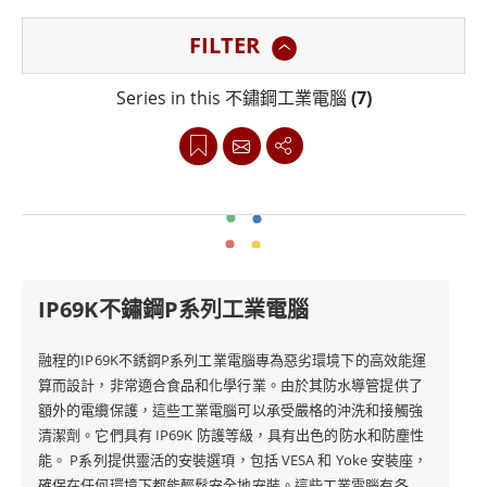
中的即時數據監控、控制和通訊。它們的整合可實現流程
FILTER
的無縫自動化，減少人為幹預並最大限度地降低污染風
險。
Series in this 不鏽鋼工業電腦
(7)
融程提供各種具有不同 IP 認證的工業電腦，範圍從 IP65
到 IP69K。不鏽鋼系列工業電腦以其適應性而著稱，並具
有針對各種工業應用量身定制的多種安裝選項。這種多功
能性可確保無縫整合到現有系統中，無論是壁掛式、面板
安裝式或支架式，都能提供最大的靈活性。這些工業電腦
IP69K不鏽鋼P系列工業電腦
由高性能處理器提供支持，可在要求嚴格的工業環境中實
現高效運行，並由強大的組件和軟體提供支持，實現卓越
融程的IP69K不銹鋼P系列工業電腦專為惡劣環境下的高效能運
算而設計，非常適合食品和化學行業。由於其防水導管提供了
的可靠性和耐用性。
額外的電纜保護，這些工業電腦可以承受嚴格的沖洗和接觸強
清潔劑。它們具有 IP69K 防護等級，具有出色的防水和防塵性
總而言之，融程的不鏽鋼系列工業電腦為食品、飲料和製
能。 P系列提供靈活的安裝選項，包括 VESA 和 Yoke 安裝座，
確保在任何環境下都能輕鬆安全地安裝。這些工業電腦有各種