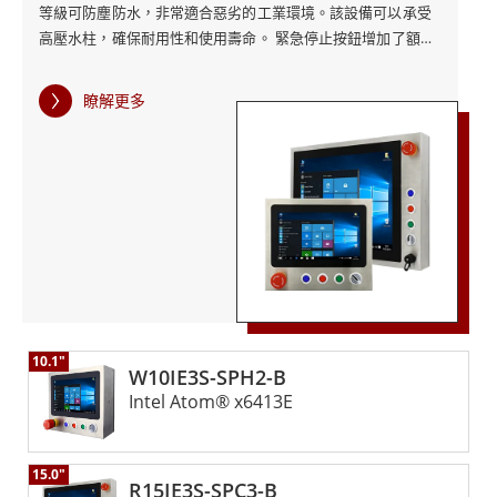
等級可防塵防水，非常適合惡劣的工業環境。該設備可以承受
高壓水柱，確保耐用性和使用壽命。 緊急停止按鈕增加了額外
的安全層，讓工人在需要時快速停止操作。此按鈕位於顯眼位
置，方便操作，可確保在緊急情況下立即回應。 IP65不銹鋼工
瞭解更多
業電腦非常適合製造、食品和飲料以及製藥等行業，適用於衛
生和安全至關重要的領域。其強大的處理器和高解析度顯示器
提供清晰準確的操作視圖，而其可自訂功能可讓企業根據其特
定需求進行客製化。 融程的IP65不銹鋼B系列工業電腦配備緊
急停止按鈕，為提高工業環境的安全性和效率提供了強大且可
靠的解決方案。
10.1"
W10IE3S-SPH2-B
Intel Atom® x6413E
15.0"
R15IE3S-SPC3-B