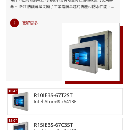
命。 IP67 防護等級突顯了工業電腦卓越的防塵和防水性能，確
保設備即使浸入水中也能有效運作。這使得它特別適合需要暴
露在潮濕和污染物中的環境。堅固的機箱設計不僅可以保護內
瞭解更多
部組件，還可以增強設備的整體彈性，確保在惡劣條件下保持
一致的性能。 IP67不銹鋼電阻機箱式工業電腦配備電阻式觸控
螢幕，即使在戴手套或在潮濕條件下使用時也能可靠運作。此
功能在工業環境中特別有用，因為使用者可能需要在佩戴防護
裝備時與設備互動。電阻式觸控技術可確保準確且靈敏的觸控
輸入，從而提高可用性和生產力。 融程的IP67不銹鋼電阻機箱
式工業電腦將先進的功能與耐用的設計相結合，以滿足各個行
業的獨特需求。無論是在工廠、戶外場所或任何其他惡劣環境
中，這款工業電腦都能提供可靠的運算性能和卓越的耐用性，
使其成為任何要求苛刻的應用的寶貴資產。
10.4"
R10IE3S-67T2ST
Intel Atom® x6413E
15.0"
R15IE3S-67C3ST