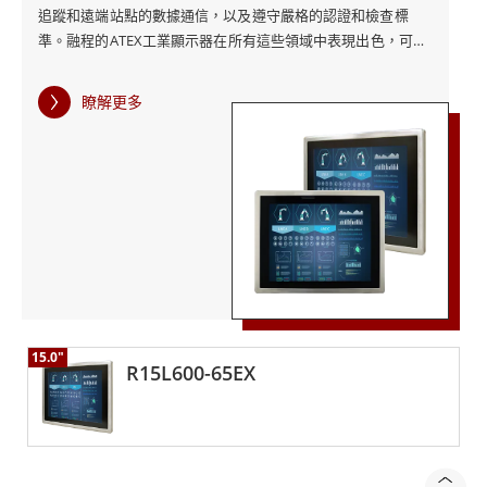
M12 連接器，確保在潮濕和灰塵環境中提供最大程度的保
追蹤和遠端站點的數據通信，以及遵守嚴格的認證和檢查標
準。融程的ATEX工業顯示器在所有這些領域中表現出色，可提
護。
供準確可靠的監控，同時能夠承受石油和天然氣行業典型的惡
劣條件。 其 Class 1 Division 2 (C1D2) 認證使其適合遠端位
瞭解更多
置，從而能夠收集石油勘探和運輸等應用的敏感資料。融程的
總之，融程的ATEX等級顯示器對於在危險環境中運作的產
運算解決方案部署在煉油和石化環境中，顯著提高了許多公司
業至關重要。它們的先進功能提供了可靠的性能和安全
的生產力、安全性和效率。 借助融程的ATEX顯示器，煉油廠可
性，滿足了對能夠承受極端條件、同時提供即時監控和控
以更好地控制流程、降低營運成本並提高獲利能力。這一一體
化解決方案包括硬體、軟體、專案管理
制的耐用、高性能設備的需求。
15.0"
R15L600-65EX