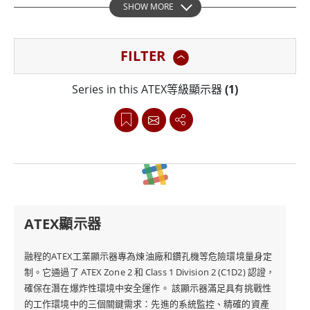
SHOW MORE
示器對於石油和天然氣設施以及化工廠等爆炸性環境環境
中的合規性至關重要。
FILTER
融程的ATEX等級顯示器旨在透過即時數據監控和視覺化來
Series in this ATEX等級顯示器
(1)
增強生產控制。其堅固的結構可確保在危險場所和極端溫
度下的耐用性，提供可提高生產力、提高安全性並降低營
運成本的高科技解決方案。此顯示器支援標準化 VESA
100 x 100 mm 安裝，方便在操作位置輕鬆安裝。它與搖
臂安裝套件相容，還支援後部安裝，可安裝在面板或控制
台內部，提供靈活的放置和整合。
ATEX顯示器
融程顯示器專為承受惡劣條件而設計，並具有全面的 IP65
融程的ATEX工業顯示器專為煉油廠和鑽孔機等危險環境量身定
制。它通過了 ATEX Zone 2 和 Class 1 Division 2 (C1D2) 認證，
防塵防水保護。它符合抗振動和惡劣環境因素的 MIL-STD-
確保在潛在爆炸性環境中安全運作。 該顯示器滿足具有挑戰性
810F 標準。此外，該顯示器還包括用於 I/O 連接埠的防水
的工作環境中的三個關鍵需求：先進的系統監控、精確的資產