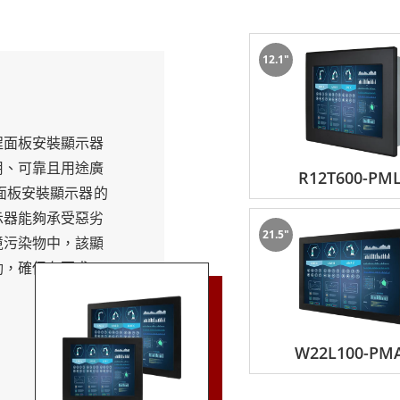
:9和16:10。
12.1"
固性，它們能夠承受惡劣的工作條件，並且可以在很寬的溫度範
程面板安裝顯示器
活性，使其易於集成到不同的系統中。它們提供廣泛的連接選項，包
用、可靠且用途廣
R12T600-PM
有高亮度和寬視角的特點，非常適合戶外應用和環境光強的區域
面板安裝顯示器的
示器能夠承受惡劣
21.5"
有一系列先進功能，例如觸控螢幕、IP認證和光學貼合。這些
境污染物中，該顯
動，確保在要求苛
想選擇。
外，融程面板安裝
多種操作系統兼
和可靠性，並以出色的客戶支持為後盾。他們的產品按照最高質
id，因此可以輕鬆集成
W22L100-PM
他們成為堅固型計算解決方案的領先提供商。
寸可供選擇，從7
您的應用的尺寸。