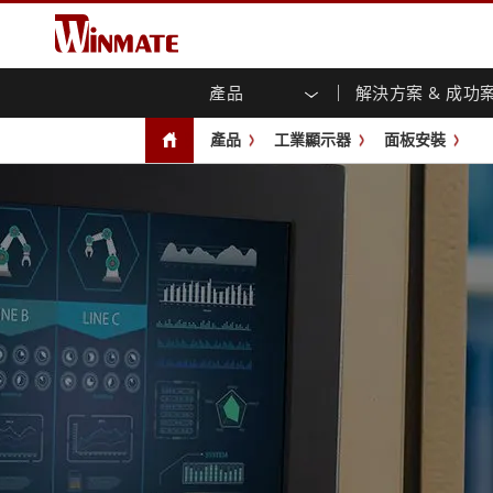
產品
解決方案 & 成功
企業移動通訊電腦
強固型機器人控制器
關於融程
保證聲明
最新產品
工業
人工
投資
下載
新聞
產品
工業顯示器
面板安裝
強固觸控筆記型電腦
多點觸
農業機械解決方案
行銷入口網站
展會活動
交通
文件
You
容)
強固型平板控制器
公共安全解決方案
核心技術
工業
部落
開放式
手持行動電腦
機箱式
Windows強固型平板電腦
基礎建設解決方案
智慧
面板安
Android系統強固型平板電腦
自助服務亭解決方案
政府
前面板I
超強固型平板電腦
PoE觸
智慧充電站解决方案
成功
無線電 PoC
USB T
邊緣運算人工智慧移動電腦
車載電腦
嵌入
Windows車載電腦
嵌入式
Android車載電腦
工業物
車載平板電腦
無線電