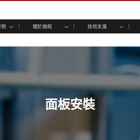
案例
關於融程
技術支援
顯示器
智慧就緒
人專區
專區
與活動
工業電腦及人機介面
能源, 化工, 防爆應用解決
企業永續
客戶服務中心
產品變更通知
控 (投射電
不銹鋼系列
人機介面 (投射電容觸控)
運輸解決方案
共享
tube頻道
食品藥廠解決方案
虛擬實境展會
戶外顯示器
工業電腦 (投射電容觸控)
物聯網解決方案
格
倉儲物流解決方案
架構
G-WIN系列 / IP67
工業電腦 (電阻觸控)
後置安裝
不銹鋼系列
型機器人系統解決方案
衛生保健解決方案
裝
工業防爆等级
G-WIN系列 / IP67設計
解决方案
重工業解決方案
P65
機架安裝
防爆等级
控
案例
長條形顯示器
長條形數位電子看板
ype-C
OSD 控制器
邊緣運算人工智慧工業電腦
面板安裝
式解決方案
醫管等級
電腦 / IP65 防水強固型電腦
醫管等級強固型平板電腦
聯網閘道器
醫管等級工業電腦
閘道器
醫管等級顯示器