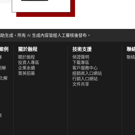
用中的重要組件。融程的面板安裝顯示器系列為不同的安裝選項提
功能，包括多點觸
條件，並提供廣泛的先進功能來增強功能和耐用性。憑藉對質量
太網路和HDMI等各
連接到其他設備和
求。 融程面板安
助生成，所有 AI 生成內容皆經人工審核後發布。
，這些顯示器設計
輕鬆地將它們集成
功案例
關於融程
技術支援
聯
維護，採用模組化
器
關於融程
保證聲明
聯絡
投資人專區
下載專區
 融程面板安裝顯
用解
企業永續
客戶服務中心
案，可以滿足廣泛
菁英招募
經銷商入口網站
化解
行銷入口網站
的功能以及易於安
文件共享
其工業應用尋求高
案