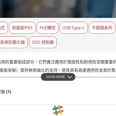
More
天然氣, ATEX等級
人工智慧電腦
X等級強固型平板電腦
邊緣運算人工智慧移動電腦
X等級強固型手持行動電腦
邊緣運算人工智慧工業電腦
X等級工業電腦
箱式
前面板IP65
PoE觸控
邊緣運算人工智慧嵌入式電腦
USB Type-C
不銹鋼系列
More
長條形顯示器
OSD 控制器
應用的重要組成部分。它們廣泛應用於堅固性和耐用性至關重要
裝和面板安裝）提供無與倫比的支持，使其具有高度通用性並易於
SHOW MORE
提供全系列面板安裝顯示器，以滿足各個行業的需求。他們的產
板安裝
(1)
的應用中使用。
從10.4英寸到32英寸不等。這種多樣性使其適合在有限空間