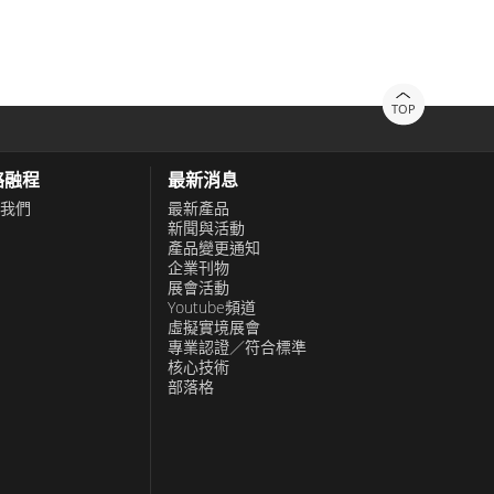
供無與倫比的支持，尺寸範圍為10.4英寸
和創新的承諾，融程成為值得信賴的堅固型計
TOP
絡融程
最新消息
我們
最新產品
新聞與活動
產品變更通知
企業刊物
展會活動
Youtube頻道
虛擬實境展會
專業認證／符合標準
核心技術
部落格