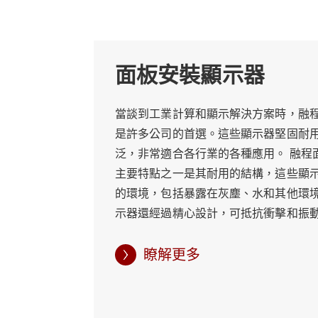
高比可供選擇，以適應不同的應用，包括4:3、16
融程面板安裝顯示器的主要特點之一是其堅
面板安裝顯示器
和防塵的特性，適合工業和商業應用。
當談到工業計算和顯示解決方案時，融
融程的面板安裝顯示器在設計時充分考慮了靈
是許多公司的首選。這些顯示器堅固耐
們連接到各種設備。此外，這些顯示器還具
泛，非常適合各行業的各種應用。 融程
主要特點之一是其耐用的結構，這些顯
除了上述功能外，融程的面板安裝顯示器還具
的環境，包括暴露在灰塵、水和其他環
示器還經過精心設計，可抵抗衝擊和振
需要可靠且高效的顯示解決方案的應用的理
刻的應用中可靠運行。 除了堅固耐用之
顯示器還以其多功能性而聞名，它們與
瞭解更多
融程的面板安裝顯示器旨在提供卓越的性能
容，包括Windows、Linux和Andro
超過行業標準。融程對質量和創新的承諾使
到任何工業系統中，該顯示器還有多種尺
英寸到21.5英寸，讓您可以選擇最適合