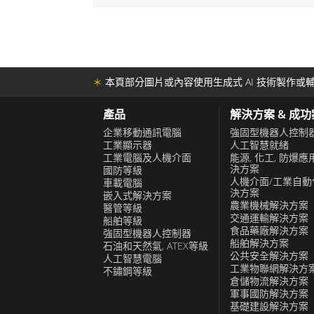
面板安裝顯示器已成為許多工業和商業相關應
融程面板安裝顯示器還提供一系列高級
至32英寸，他們的產品能夠承受惡劣的工作
控輸入、高亮度以及USB、RS232、乙
種連接選項，這樣可以輕鬆地將顯示器
算解決方案提供商。
系統，並自定義其功能以滿足您的特定需
＊
本頁部分圖片或內容使用生成式 AI 技術製作或輔
裝顯示器的另一個主要優點是安裝方便
為直接安裝在面板或外殼上，從而可以
產品
解決方案 & 成
到您的工業系統中，它們還易於維修和
企業移動通訊電腦
強固型機器人控制
工業顯示器
人工智慧就緒
設計，讓您可以根據需要輕鬆更換組件。
工業電腦及人機介面
能源, 化工, 防爆應
決方案
國防等級
示器是一種可靠且多功能的顯示解決方
人機介面/工業自動
車載電腦
行業的需求，憑藉其耐用的結構、先進
決方案
嵌入式解決方案
農業機械解決方案
醫管等級
裝和維護的特點，這些顯示器是那些為
交通運輸解決方案
船舶等級
性能顯示解決方案的人們的絕佳選擇。
食品藥廠解決方案
強固型機器人控制器
船舶解決方案
石油和天然氣, ATEX等級
公共安全解決方案
人工智慧電腦
工業物聯網解決方
不鏽鋼等級
倉儲物流解決方案
軍事國防解決方案
基礎建設解決方案