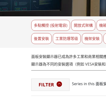
強固型機器人控制器
石油和
邊緣運算人工智慧移動電腦
ATE
機器人控制器
ATE
多點觸控 (投射電容)
開放式架構
ATE
機
後置安裝
工業防爆等级
機架安裝
面板安裝顯示器已成為許多工業和商業相關
顯示器為不同的安裝選項（例如 VESA安
融程是強固型計算解決方案的領先供應商，
Series in this 面
FILTER
非常適合在灰塵、潮濕和極端溫度普遍存在
融程的面板安裝顯示器有多種尺寸可供選擇，