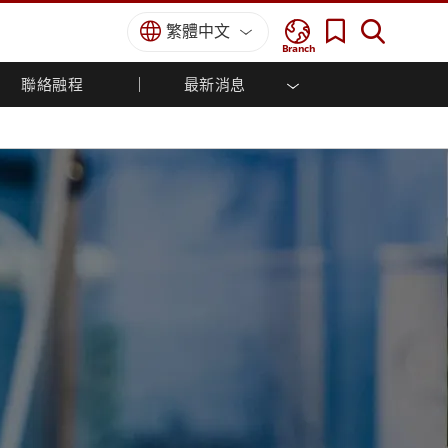
繁體中文
Branch
聯絡融程
最新消息
方案
國防等級
人機介面/工業自動化解決方案
菁英招募
經銷商入口網站
企業刊物
國防等級強固觸控筆記型電腦
船舶解決方案
專業認證／符合標準
國防等級強固型平板電腦
軍事國防解決方案
國防等級超強固型平板電腦
國防等級工業電腦
綠能減碳解決方案
國防等級顯示器 / NVIS 顯示器
金屬和採礦解決方案
國防等級伺服器
地面控制站
船舶等級
船舶等級工業電腦
船舶等級顯示器
船舶等級嵌入式電腦