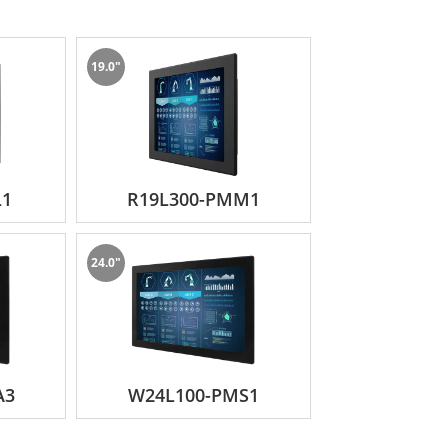
19.0"
圍內工作。此外，它們還具有抗衝擊、抗振動
括VGA、DVI、HDMI和顯示埠，允許它
L1
R19L300-PMM1
。
24.0"
功能增強了顯示器的功能和耐用性，使其成為
量標準製造，並經過嚴格測試，以確保達到或
A3
W24L100-PMS1