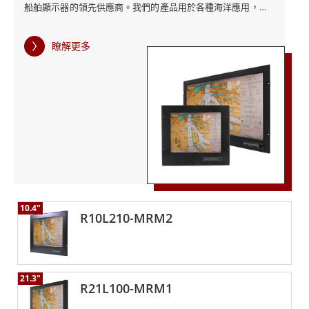
船舶顯示器的領先供應商。我們的產品用於各種海洋應用，包
括橋樑導航系統、雷達顯示器、ECDIS和魚群探測儀。 融程的
船舶等級顯示器有多種尺寸和功能選項，例如高亮度、防眩光
瞭解更多
和抗反射塗層，確保在所有照明條件下均具有出色的可視性。
這些顯示器還經過顏色校準，符合ECDIS標準，並具有投射電容
式多點觸控螢幕、電容式觸控鍵和9-36 V DC的寬電壓範圍電源
輸入。 船舶等級顯示器需要能夠承受極端環境，包括溫度變
化、強烈振動和暴露在水中。融程的船舶等級顯示器經過嚴格
測試，可以滿足船舶行業的需求，並且即使在惡劣條件下也能
可靠運行。 融程的船舶等級顯示器還支持從各種來源收集數
據，包括條形碼、RFID標籤以及現場照片和視頻。借助這些功
能，船舶運營商可以輕鬆收集和分析數據，做出明智的決策以
優化其運營。 除了我們的標準船舶等級顯示器外，融程還提供
10.4"
定制解決方案來滿足特定的客戶需求。我們與客戶密切合作，
R10L210-MRM2
了解他們的需求並開發可靠且具有成本效益的定制解決方案。
融程的船舶等級顯示器是船舶行業的絕佳選擇，具有可靠的性
能、耐用性和靈活性。憑藉我們多年的經驗和專業知識，融程
是船舶電子解決方案值得信賴的合作夥伴。
21.3"
R21L100-MRM1