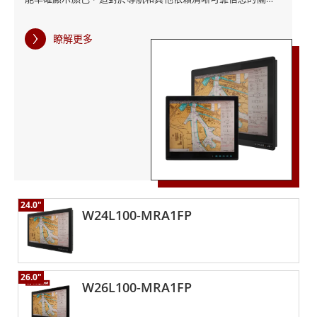
應用開發定制監視器。我們的專家團隊可以與您合作，了
應用至關重要。 該顯示器還具有調光亮度功能，允許用戶根據
解您的具體需求，並提供滿足您要求的定制解決方案，我
自己的具體需求調整螢幕的亮度。此功能在需要弱光的情況下
瞭解更多
尤其重要，例如夜間導航或由於天氣條件而能見度降低的區
們的顯示器經過精心設計，能夠承受惡劣的海洋環境，並
域。 投射電容式多點觸控螢幕和電容式觸控鍵使顯示器直觀且
提供卓越的性能和耐用性。
易於使用，為用戶提供了響應靈敏的介面。此外，顯示器的9-
36 V DC寬電壓範圍電源輸入使其適用於各種船舶應用，可以輕
鬆集成到現有系統中。 融程的ECDIS船舶等級顯示器在設計時
融程的船舶等級顯示器和定制監視器旨在滿足海事行業的
考慮到了耐用性，確保它們能夠承受潮濕、鹽分和其他惡劣元
需求。我們的產品經過測試符合國際海事法規，確保其安
素的影響。它們經久耐用，成為海事應用可靠且高質量的解決
方案。 投資融程的ECDIS船舶等級顯示器意味著選擇專為海事
全可靠，我們的船舶等級顯示器具有多種尺寸和配置，可
應用設計的可靠解決方案。借助這些顯示器，您可以期待改進
在所有天氣和環境條件下提供完美的性能，通過多種輸入
的導航、可靠的信息和易用性。立即聯繫融程，詳細了解我們
24.0"
和物聯網集成，我們的顯示器可滿足您的所有導航、海圖
的ECDIS船舶顯示器以及它們如何使您的業務受益。
W24L100-MRA1FP
儀、發聲器、雷達和船舶監控需求。
26.0"
W26L100-MRA1FP