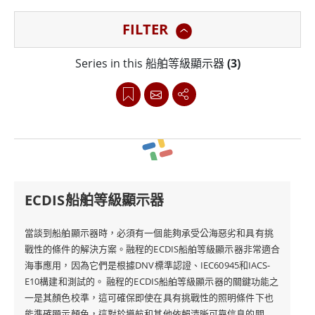
物聯網集成進行設計，以支持船舶導航、監控和監視以及
FILTER
船舶自動化系統。
Series in this 船舶等級顯示器
(3)
在融程，我們了解遵守國際海事法規的重要性。因此，我
們所有的船舶等級顯示器都經過嚴格的測試，符合DNV標
準、IEC60945和IACS-E10，確保其在海上的可靠性和安全
性，我們提供從10英寸到36英寸的各種尺寸，提供玻璃
橋、防水、陽光下可讀和駕駛室選項，可在所有天氣和環
境條件下提供無縫性能。
ECDIS船舶等級顯示器
我們的船舶等級顯示器配備多達9個輸入，包括M12連
當談到船舶顯示器時，必須有一個能夠承受公海惡劣和具有挑
戰性的條件的解決方案。融程的ECDIS船舶等級顯示器非常適合
接、HDMI、DVI、DP和VGA。這些輸入有助於與各種設
海事應用，因為它們是根據DNV標準認證、IEC60945和IACS-
備輕鬆集成，並使用戶能夠訪問導航、海圖儀、發聲器、
E10構建和測試的。 融程的ECDIS船舶等級顯示器的關鍵功能之
雷達和船舶監控應用所需的基本信息，我們還專門為船舶
一是其顏色校準，這可確保即使在具有挑戰性的照明條件下也
能準確顯示顏色，這對於導航和其他依賴清晰可靠信息的關鍵