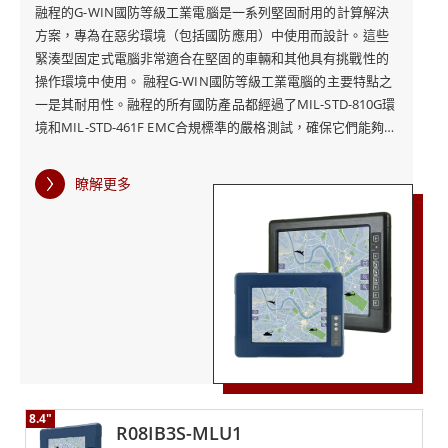
融程的G-WIN國防等級工業電腦是一系列堅固耐用的計算解決
方案，專為在惡劣環境（包括國防應用）中使用而設計。這些
緊湊型固定式電腦非常適合在堅固的車輛和其他具有挑戰性的
操作環境中使用。 融程G-WIN國防等級工業電腦的主要特點之
一是其耐用性。融程的所有國防產品都經過了MIL-STD-810G環
境和MIL-STD-461F EMC合規標準的嚴格測試，確保它們能夠承
受極端溫度、衝擊、跌落、振動、灰塵和其他惡劣條件。 融程
的G-WIN國防等級工業電腦的高解析度顯示器還針對可視性進
瞭解更多
行了優化，具有光學貼合和用戶友好的OSD前面板控制。這使
得操作員可以輕鬆地與系統交互，即使在具有挑戰性的照明條
件下或穿著防護裝備時也是如此。 除了堅固性和可見性之外，
融程的G-WIN國防等級工業電腦還配備了專為裝甲車自動化和
其他車載國防應用而設計的車載解決方案。這使得電腦能夠牢
固地安裝在各種車輛類型中，並確保它們能夠承受在具有挑戰
性的操作環境中的嚴酷使用。 融程的G-WIN國防等級工業電腦
還具有高度可定制性，提供一系列處理器、內存、存儲等選
項。這使得客戶能夠根據自己的特定需求定制計算解決方案，
確保最佳的性能和功能。
8.4"
R08IB3S-MLU1