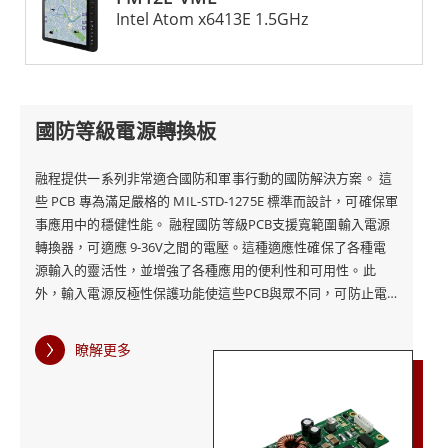
Intel Atom x6413E 1.5GHz
國防等級電源轉換板
融程提供一系列非常適合國防和軍事行動的國防解決方案。 這
些 PCB 專為滿足嚴格的 MIL-STD-1275E 標準而設計，可確保軍
事應用中的穩健性能。 融程國防等級PCB支援寬範圍輸入電源
轉換器，可適應 9-36V之間的電壓。這種適應性確保了各種電
源輸入的靈活性，並增強了各種應用的便利性和可用性。此
外，輸入電源反極性保護功能使這些PCB與眾不同，可防止電
源反接造成的潛在損壞，從而確保電子系統的安全運作。 總而
言之，融程國防等級PCB代表了電源轉換技術的基準，將遵守
瞭解更多
軍用標準與全面保護機制和多功能輸入功能等功能結合。融程
為軍事應用中的關鍵電子系統提供可靠的基礎，確保最佳性
能、安全性和使用壽命。