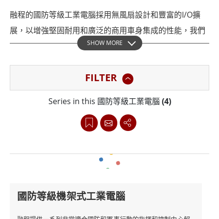
融程的國防等級工業電腦採用無風扇設計和豐富的I/O擴
展，以增強堅固耐用和廣泛的商用車身集成的性能，我們
SHOW MORE
用於國防應用的強固型計算設備系列能夠承受最惡劣的條
件，我們對每台設備進行嚴格的測試，確保國防行動的最
FILTER
高性能和可靠性。
Series in this 國防等級工業電腦
(4)
我們的國防等級工業電腦腦符合MIL-STD-461和MIL-STD-
810G標準，可反映溫度和濕度波動、衝擊、跌落和振動等
極端條件，這使得我們的設備非常適合在現場使用，能夠
承受軍事環境的嚴酷現實。
憑藉更快的搜索和準確的實時定位，我們的國防等級工業
國防等級機架式工業電腦
電腦可提供最高水平的精度和可靠性，MIL-DTL-38999 I型
和III型連接器（高性能圓柱形連接器）使其適用於空中交