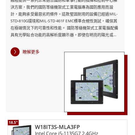
融程提供一系列非常適合國防和軍事行動的指揮和控制中心解
決方案，我們的國防等級機架式工業電腦專為國防應用而設
通管制和關鍵任務場景。此外，無風扇設計和豐富的I/O擴
計，能夠承受最惡劣的條件。這款堅固耐用的設備已經過MIL-
展可以輕鬆集成到現有系統中，使其成為軍事行動的理想
STD-810G環境和MIL-STD 461F EMC標準合規性測試，確保其
選擇。
在極端情況下的可靠性和性能。 國防等級機架式工業電腦配備
具有光學貼合功能的高解析度顯示器，即使在明亮的陽光或弱
光環境下也能優化可視性。該工業電腦非常耐用，並配有易於
在融程，我們了解國防行動需要最高水平的性能和可靠
使用的前面板控件，使其在任何情況下都易於操作。先進的計
瞭解更多
算平台提供快速搜索和實時信息，在最需要時實現快速響應能
性，這就是為什麼我們的國防等級工業電腦專為滿足最苛
力。 除了堅固的設計和先進的計算平台之外，國防等級機架式
刻的要求而設計，確保它們即使在最惡劣的條件下也能完
工業電腦還採用最新的連接技術。具有一系列輸入/輸出埠，包
美運行。憑藉我們全面的保修和服務計劃，您可以確信您
括USB 3.0、RS232/422/485和HDMI，可與多種設備和設備兼
容。該設備還支持遠程管理和監控，使管理員能夠從遠程位置
對融程國防等級工業電腦的投資將為您的組織提供持久的
監控和管理設備。 總體而言，融程的國防等級機架式工業電腦
價值。
是需要強大、可靠和先進計算平台的國防和軍事行動的絕佳選
擇。其堅固的設計、先進的計算能力和連接選項使其成為國防
指揮和控制中心的理想解決方案。
18.5"
W18IT3S-MLA3FP
Intel Core i5-1135G7 2.4GHz