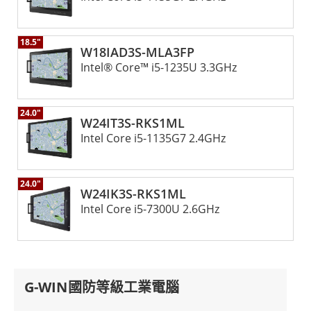
18.5"
W18IAD3S-MLA3FP
Intel® Core™ i5-1235U 3.3GHz
24.0"
W24IT3S-RKS1ML
Intel Core i5-1135G7 2.4GHz
24.0"
W24IK3S-RKS1ML
Intel Core i5-7300U 2.6GHz
G-WIN國防等級工業電腦