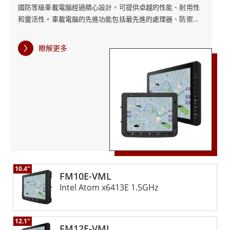
國防等級車載電腦經過精心設計，可提供卓越的性能、耐用性
和靈活性。車載電腦的先進功能包括最先進的處理器、防禦埠
和其他技術，可顯著增強處理能力和效率，使其能夠輕鬆執行
各種應用程序。 這些應用包括指揮與控制、機動、後勤和態勢
瞭解更多
感知。 車載電腦的主要優勢之一是能夠同時全速運行多個軟件
包。這使其成為需要實時數據處理和分析的關鍵任務應用程序
的理想選擇，車載電腦的設計還可以滿足未來的軟件需求，使
其成為國防組織可靠且面向未來的投資。 車載電腦專為承受極
端條件而設計，旨在滿足堅固耐用計算的最高軍用標準。它抗
衝擊、抗振動，並且可以在極端溫度下運行，非常適合在最惡
劣的環境中使用。 除了卓越的耐用性外，車載電腦還具有用戶
友好性，其用戶友好的介面使操作員可以輕鬆地在現場使用，
其時尚的設計和人體工學功能確保即使在充滿挑戰的條件下也
能舒適地長時間使用。 融程國防等級車載電腦是一項卓越的技
10.4"
術，可提供無與倫比的性能、耐用性和靈活性。對於希望將其
FM10E-VML
關鍵任務應用程序提升到新水平的國防組織來說，這是必備
Intel Atom x6413E 1.5GHz
的。
12.1"
FM12E-VML