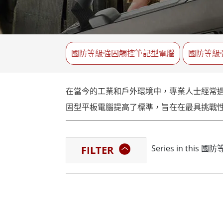
強固型機器人控制器
石油和
邊緣運算人工智慧移動電腦
ATE
機器人控制器
ATE
國防等級強固觸控筆記型電腦
國防等級
ATE
在當今的工業和戶外環境中，專業人士經常
固型平板電腦提高了標準，旨在在最具挑戰
何幫助使用者輕鬆處理複雜的任務。
Series in thi
FILTER
● 無與倫比的耐用性：
融程國防等級超強固型平板電腦經過精心設計
STD-810G和IP65或更高等級。這些
天然氣、採礦和緊急服務等可靠性至關重要