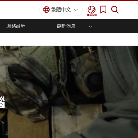
繁體中文
Branch
聯絡融程
最新消息
方案
國防等級
人機介面/工業自動化解決方案
菁英招募
經銷商入口網站
企業刊物
國防等級強固觸控筆記型電腦
船舶解決方案
專業認證／符合標準
國防等級強固型平板電腦
軍事國防解決方案
國防等級超強固型平板電腦
國防等級工業電腦
綠能減碳解決方案
國防等級顯示器 / NVIS 顯示器
金屬和採礦解決方案
國防等級伺服器
地面控制站
腦
船舶等級
船舶等級工業電腦
船舶等級顯示器
船舶等級嵌入式電腦