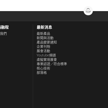
TOP
可用性並減少因頻繁充電而導致的停機時間，
絡融程
最新消息
我們
最新產品
新聞與活動
產品變更通知
程式要求。基於Windows的平板電腦提供熟悉
企業刊物
展會活動
ay商店中的各種生產力應用程式。
Youtube頻道
虛擬實境展會
專業認證／符合標準
性能、陽光下可讀的顯示器、無縫連接和長電
核心技術
部落格
執行複雜任務。無論是在軍事行動、石油鑽井
最惡劣的環境中移動生產力的可能性。