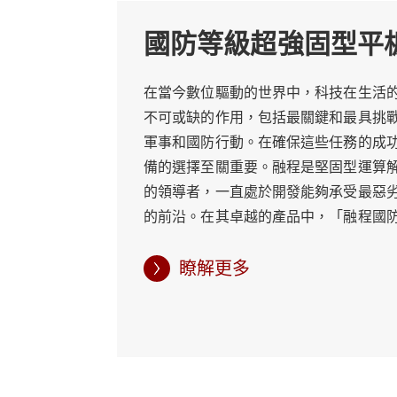
● 令人印象深刻的表現：
國防等級超強固型平
國防等級超強固型平板電腦不僅堅固，而且堅
存選項，可輕鬆處理複雜的資料處理、資源
在當今數位驅動的世界中，科技在生活
力。
不可或缺的作用，包括最關鍵和最具挑
軍事和國防行動。在確保這些任務的成
● 陽光下可讀取的顯示：
備的選擇至關重要。融程是堅固型運算
戶外環境的重大挑戰之一是陽光直射下的能
的領導者，一直處於開發能夠承受最惡
的前沿。在其卓越的產品中，「融程國
媚的條件下也能實現清晰的可視性。無論是
板電腦」是耐用性、多功能性和可靠性的
決策能力。
比的耐用性 融程國防等級超強固型平板
瞭解更多
要特徵是其無與倫比的耐用性。這款平
● 多功能性和連接性：
極端的環境條件而設計，符合耐用性軍
融程國防等級超強固型平板電腦在設計時充分考
的MIL-STD-810。無論是面對極端溫
即時數據傳輸和通訊。此外，平板電腦還配備了
露在灰塵和濕氣中，國防等級超強固型
的主力。 ● 安全是核心 在國防應用領