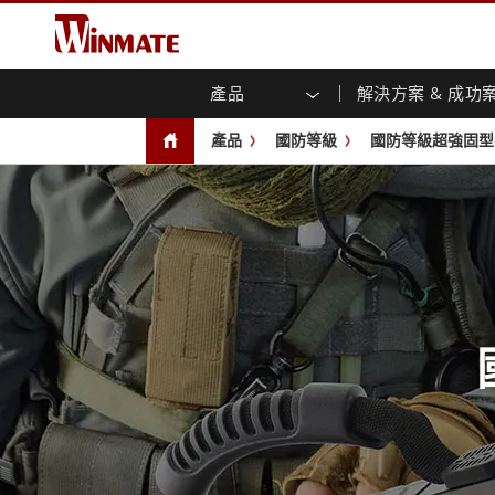
產品
解決方案 & 成功
企業移動通訊電腦
強固型機器人控制器
關於融程
保證聲明
最新產品
工業
人工
投資
下載
新聞
產品
國防等級
國防等級超強固型
強固觸控筆記型電腦
多點觸
農業機械解決方案
行銷入口網站
展會活動
交通
文件
You
容)
強固型平板控制器
公共安全解決方案
核心技術
工業
部落
開放式
手持行動電腦
機箱式
Windows強固型平板電腦
基礎建設解決方案
智慧
面板安
Android系統強固型平板電腦
自助服務亭解決方案
政府
前面板I
超強固型平板電腦
PoE觸
智慧充電站解决方案
成功
無線電 PoC
USB T
邊緣運算人工智慧移動電腦
車載電腦
嵌入
Windows車載電腦
嵌入式
Android車載電腦
工業物
車載平板電腦
無線電