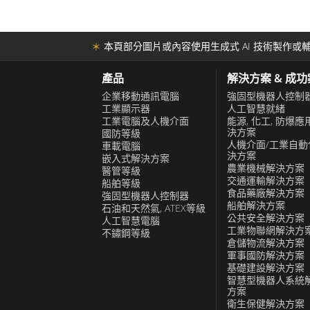
融程認識到了這一點，並為其 國防等級
● 電池壽命長：
配備了一系列先進的安全功能。生物辨
為了滿足行動專業人士的需求，融程國防等
＊
本頁部分圖片或內容使用生成式 AI 技術製作或輔
加密和安全啟動過程可確保敏感資訊始終
尤其是在遠端或室外工作環境中。
光下可讀性 在野外時，能見度是不容忽
產品
解決方案 & 成
的高亮度顯示器配有防眩光和防反射塗
企業移動通訊電腦
強固型機器人控制
● Windows 或 Android 作業系統：
工業顯示器
人工智慧就緒
劣的照明條件（包括陽光直射）下仍可
工業電腦及人機介面
能源, 化工, 防爆應
融程提供在Windows和Android作業
始終保持態勢感知至關重要。 ● 高效能
決方案
國防等級
人機介面/工業自動
車載電腦
的介面並與現有軟體無縫集成，而基於Andro
需要強大的運算能力。融程的國防等級
決方案
嵌入式解決方案
配備了強大的處理器、充足的RAM和儲
農業機械解決方案
醫管等級
交通運輸解決方案
船舶等級
輕鬆運行資源密集型應用程式。這種效
融程國防等級超強固型平板電腦是堅固型行
食品藥廠解決方案
強固型機器人控制器
船舶解決方案
有效執行任務所需的工具 ● 延長電池壽
石油和天然氣, ATEX等級
池壽命於一體。這些平板電腦使處於極端條
公共安全解決方案
人工智慧電腦
源並不總是可用。為了應對這項挑戰，
工業物聯網解決方
不鏽鋼等級
平台或緊急服務中，融程國防等級超強固型
倉儲物流解決方案
擴展電池選項或熱插拔電池，確保其長
軍事國防解決方案
● 適合戴手套的觸控螢幕 在防禦行動
基礎建設解決方案
智慧型機器人系統
套操作平板電腦。為了滿足這項要求，
方案
套，即使在這些條件下也能響應觸控。 ●
衛生保健解決方案