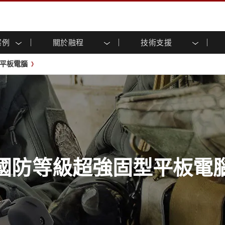
案例
關於融程
技術支援
顯示器
智慧就緒
人專區
專區
與活動
工業電腦及人機介面
能源, 化工, 防爆應用解決
企業永續
客戶服務中心
產品變更通知
平板電腦
控 (投射電
不銹鋼系列
人機介面 (投射電容觸控)
運輸解決方案
共享
tube頻道
食品藥廠解決方案
虛擬實境展會
戶外顯示器
工業電腦 (投射電容觸控)
物聯網解決方案
格
倉儲物流解決方案
架構
G-WIN系列 / IP67
工業電腦 (電阻觸控)
後置安裝
不銹鋼系列
型機器人系統解決方案
衛生保健解決方案
裝
工業防爆等级
G-WIN系列 / IP67設計
解决方案
重工業解決方案
P65
機架安裝
防爆等级
控
案例
長條形顯示器
長條形數位電子看板
ype-C
OSD 控制器
邊緣運算人工智慧工業電腦
國防等級超強固型平板電
式解決方案
醫管等級
電腦 / IP65 防水強固型電腦
醫管等級強固型平板電腦
聯網閘道器
醫管等級工業電腦
閘道器
醫管等級顯示器