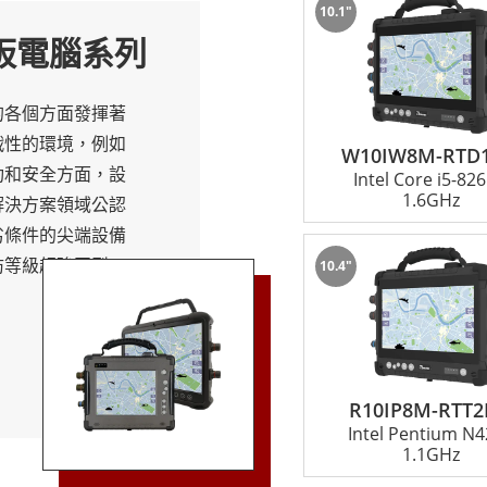
10.1"
板電腦系列
固。他們在性能方面也是強大的。融程國防等級超強固型平板電
密集型應用程式和多工處理。這種強大的效能使用戶能夠存取關
的各個方面發揮著
戰性的環境，例如
W10IW8M-RTD
功和安全方面，設
Intel Core i5-82
1.6GHz
解決方案領域公認
見度。融程的國防等級超強固型平板電腦配備陽光下可讀的顯示
劣條件的尖端設備
防等級超強固型平
現場測量員檢查地圖還是軍事操作員檢查戰術數據，這些顯示器
10.4"
象徵。 ● 無與倫
電腦與眾不同的首
板電腦專為承受最
用標準，包括著名
慮了多功能性和無縫連接性。它們提供一系列連接選項，包括Wi-F
R10IP8M-RTT
度、劇烈振動還是暴
Intel Pentium N
USB、HDMI和RS232等各種埠，可輕鬆與週邊設備和配件
平板電腦都是真正
1.1GHz
域，安全至關重要。