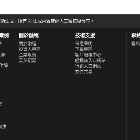
超強固型平板電腦
識身份驗證、資料
級超強固型平板電腦配備了持久的電池壽命。此功能可確保延長
助生成，所有 AI 生成內容皆經人工審核後發布。
受到保護。 ● 陽
視的。此平板電腦
功案例
關於融程
技術支援
聯
層，可確保在最惡
器
關於融程
保證聲明
聯絡
投資人專區
下載專區
讀取。此功能對於
用解
企業永續
客戶服務中心
系統上運行的國防等級超堅固平板電腦，可滿足各種使用者偏好和應用
運算 現代國防應用
菁英招募
經銷商入口網站
化解
行銷入口網站
id的平板電腦則提供用戶友好的行動平台並可存取Google Pl
超強固型平板電腦
文件共享
存選項，使其能夠
能確保使用者擁有
動運算解決方案的縮影，集無與倫比的耐用性、令人印象深刻的
命 在現場，恆定電
件下的行業專業人員能夠高效操作、存取關鍵數據並充滿信心地
該平板電腦提供了
案
平板電腦都證明了尖端技術和堅固耐用性的融合，重新定義了在
時間不間斷運作。
中，通常需要戴上手
解決
觸控螢幕適合戴手
 無縫資料連接 在