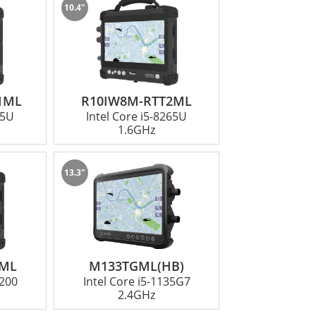
10.4"
腦配備尖端處理器、充足的RAM和大容量儲
鍵資訊並快速執行任務，從而提高整體生產
1ML
R10IW8M-RTT2ML
65U
Intel Core i5-8265U
1.6GHz
器，可提供卓越的亮度，即使在明亮、陽光明
都可確保輕鬆存取訊息，從而增強態勢感知和
13.3"
i、藍牙、可選的4G/LTE、GPS等，確保
2ML
M133TGML(HB)
4200
Intel Core i5­-1135G7
集成，進一步擴展了其可用性。
2.4GHz