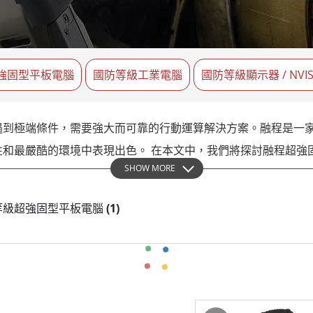
More
天然氣, ATEX等級
人工智慧電腦
X等級強固型平板電腦
邊緣運算人工智慧移動電腦
X等級強固型手持行動電腦
邊緣運算人工智慧工業電腦
強固型平板電腦
X等級工業電腦
國防等級工業電腦
邊緣運算人工智慧嵌入式電腦
國防等級顯示器 / NVI
More
遇到極端條件，需要強大而可靠的行動運算解決方案。融程是一
性和最嚴酷的環境中表現出色。 在本文中，我們將探討融程超強
SHOW MORE
s 國防等級超強固型平板電腦
(1)
，能夠承受可以想像到的最惡劣的條件。這些設備具有堅固的外觀
認證確保了其耐跌落、衝擊、振動、極端溫度以及防塵和防水的能力
的行業。