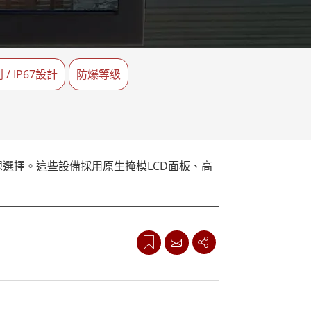
More
不鏽鋼等級
不鏽鋼工業電腦
不鏽鋼工業顯示器
 / IP67設計
防爆等级
選擇。這些設備採用原生掩模LCD面板、高
在公共交通、商業建築和廣告應用等受限或非
平，確保即使在明亮的陽光下顯示器也清晰可