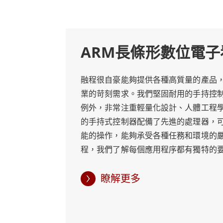
讀，以及無風扇設計，消除過熱風險並降低
融程長條形數位電子看板的另一個主要優勢
ARM長條形數位電子
得它們非常適合在人流量大的區域使用，這
融程很自豪能夠提供各種高質量的產品
對於那些為有限或非典型空間尋找可靠、高
業的苛刻需求。我們堅固耐用的手持控
的製造質量和獨特的設計，這些設備非常適
例外，非常注重輕量化設計、人體工程
的手持式控制器配備了先進的處理器，
能的操作，能夠承受各種任務和環境的嚴
程，我們了解每個應用程序都有獨特的
麼我們提供手持控制器的定製版本，讓
桿、開關、按鈕和品牌來滿足您的特定
瞭解更多
團隊與您密切合作，確保控制器的各個
體規格，提供真正個性化的解決方案。 
控制器外，融程還提供全系列的ARM長