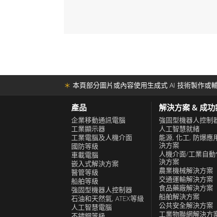
x86長條形數位電子看板的主要優勢之
可用於廣泛的應用，包括零售、廣告、
築和快餐店。工業電腦的適應性和功能
廣告能力的企業的首選。 融程x86長條
為企業提供全面的廣告解決方案而設計
和觸控技術使企業能夠創建引人入勝的
＊
本頁部分圖片或內容使用生成式 AI 技術製作或輔
吸引目標受眾的注意力。工業電腦的高
管理功能）還使企業能夠更輕鬆地管理
產品
解決方案 & 成
隨地更新內容。 融程x86長條形數位電
企業移動通訊電腦
強固型機器人控制
工業顯示器
人工智慧就緒
要優點是其耐用性，它專為承受商業用
工業電腦及人機介面
能源, 化工, 防爆應
決方案
國防等級
計，並採用堅固耐用的設計，可承受高
人機介面/工業自動
車載電腦
該工業電腦還設計用於在較寬的溫度範
決方案
嵌入式解決方案
農業機械解決方案
醫管等級
合在惡劣的環境中使用。 此外，融程x8
交通運輸解決方案
船舶等級
看板易於安裝和維護，它具有多種安裝
食品藥廠解決方案
強固型機器人控制器
船舶解決方案
石油和天然氣, ATEX等級
天花板和地板安裝，可以輕鬆安裝在任
公共安全解決方案
人工智慧電腦
業電腦還採用模塊化設計，易於維護，
工業物聯網解決方
不鏽鋼等級