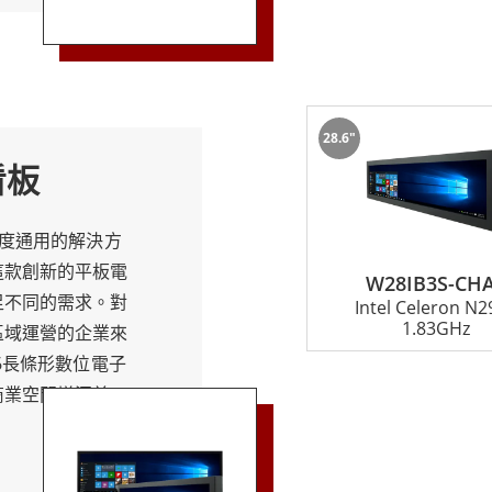
選項，是工業和商
條形數位電子看板
領域而設計，適用
餐店等。 融程的
28.6"
計和堅固的結構，
看板
質量和可靠性的承
應用中提供卓越的
激烈的商業環境中
高度通用的解決方
這款創新的平板電
W28IB3S-CH
足不同的需求。對
Intel Celeron N2
1.83GHz
區域運營的企業來
6長條形數位電子
商業空間增添美學
清晰圖像和視頻的
的設計還考慮到了
和導航。 融程