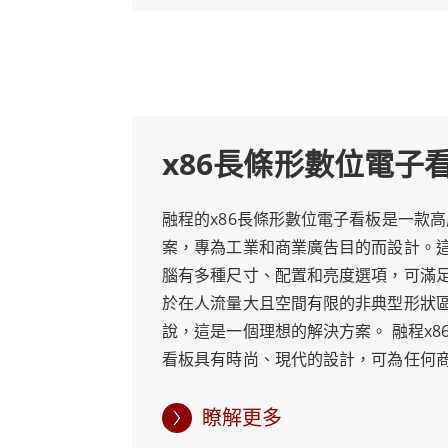
板，這些電腦有各種尺寸、配置和亮度
業廣告用途的多功能解決方案。ARM長
專為在高流量和受限的非典型形狀空間
於零售、廣告、公共交通、商業建築、快
ARM長條形數位電子看板憑藉時尚的設
x86長條形數位電子
實現了美觀與功能的理想結合，我們對
諾確保這些工業電腦在各種廣告和商業
性能。相信融程能夠提供您在當今競爭
融程的x86長條形數位電子看板是一款
取得成功所需的解決方案。
案，專為工業和商業廣告目的而設計。
腦有多種尺寸、配置和亮度選項，可滿
於在人流量大且空間有限的非典型形狀
說，這是一個理想的解決方案。 融程x8
看板具有時尚、現代的設計，可為任何
價值，它配備了最新技術，包括可提供
高解析度觸控螢幕顯示器。該工業電腦
瞭解更多
用戶友好性，其直觀的介面使其易於使用