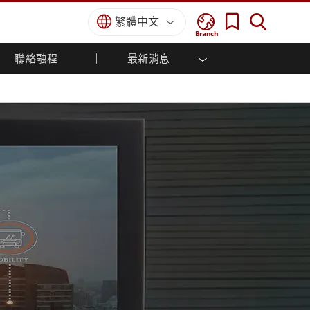
繁體中文
Branch
聯絡融程
最新消息
方案
國防等級
人機介面/工業自動化解決方案
菁英招募
經銷商入口網站
企業刊物
國防等級強固觸控筆記型電腦
船舶解決方案
專業認證／符合標準
國防等級強固型平板電腦
軍事國防解決方案
國防等級超強固型平板電腦
國防等級工業電腦
綠能減碳解決方案
國防等級顯示器 / NVIS 顯示器
金屬和採礦解決方案
國防等級伺服器
地面控制站
船舶等級
船舶等級工業電腦
船舶等級顯示器
船舶等級嵌入式電腦