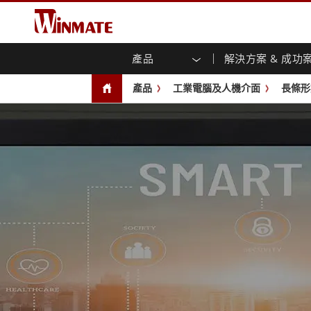
產品
解決方案 & 成功
企業移動通訊電腦
強固型機器人控制器
關於融程
保證聲明
最新產品
工業
人工
投資
下載
新聞
產品
工業電腦及人機介面
長條形
強固觸控筆記型電腦
多點觸
農業機械解決方案
行銷入口網站
展會活動
交通
文件
You
容)
強固型平板控制器
公共安全解決方案
核心技術
工業
部落
開放式
手持行動電腦
機箱式
Windows強固型平板電腦
基礎建設解決方案
智慧
面板安
Android系統強固型平板電腦
自助服務亭解決方案
政府
前面板I
超強固型平板電腦
PoE觸
智慧充電站解决方案
成功
無線電 PoC
USB T
邊緣運算人工智慧移動電腦
車載電腦
嵌入
Windows車載電腦
嵌入式
Android車載電腦
工業物
車載平板電腦
無線電