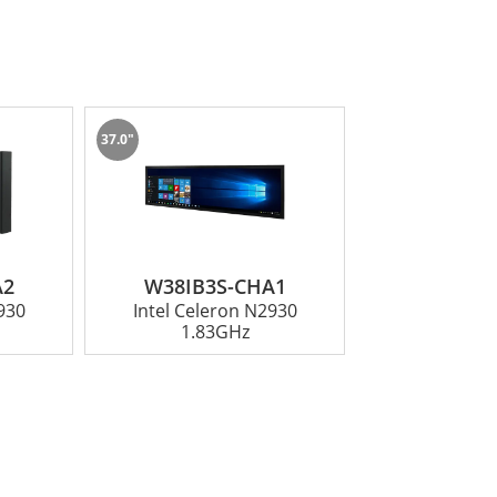
37.0"
A2
W38IB3S-CHA1
930
Intel Celeron N2930
1.83GHz