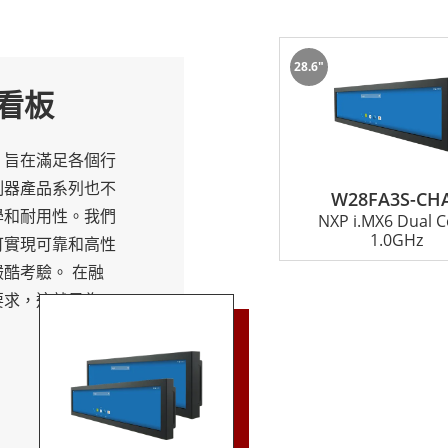
噪音水平。
28.6"
是其堅固的製造質量。這些設備經久耐用，具有堅固耐用的外殼
看板
些區域可能會受到大量使用和潛在的損壞。
，旨在滿足各個行
性能計算解決方案的人來說，融程的長條形數位電子看板是一個
制器產品系列也不
W28FA3S-CH
合各種應用，包括廣告、公共交通和商業建築。
學和耐用性。我們
NXP i.MX6 Dual C
1.0GHz
可實現可靠和高性
酷考驗。 在融
要求，這就是為什
您可以定制操縱
需求。我們的專家
方面都滿足您的具
除了我們的手持式
條形數位電子看