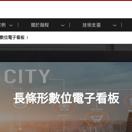
案例
關於融程
技術支援
顯示器
智慧就緒
人專區
專區
與活動
工業電腦及人機介面
能源, 化工, 防爆應用解決
企業永續
客戶服務中心
產品變更通知
數位電子看板
控 (投射電
不銹鋼系列
人機介面 (投射電容觸控)
運輸解決方案
共享
tube頻道
食品藥廠解決方案
虛擬實境展會
戶外顯示器
工業電腦 (投射電容觸控)
物聯網解決方案
格
倉儲物流解決方案
架構
G-WIN系列 / IP67
工業電腦 (電阻觸控)
後置安裝
不銹鋼系列
型機器人系統解決方案
衛生保健解決方案
裝
工業防爆等级
G-WIN系列 / IP67設計
解决方案
重工業解決方案
P65
機架安裝
防爆等级
控
案例
長條形顯示器
長條形數位電子看板
ype-C
OSD 控制器
邊緣運算人工智慧工業電腦
長條形數位電子看板
式解決方案
醫管等級
電腦 / IP65 防水強固型電腦
醫管等級強固型平板電腦
聯網閘道器
醫管等級工業電腦
閘道器
醫管等級顯示器