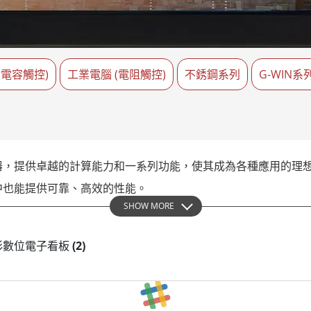
More
天然氣, ATEX等級
人工智慧電腦
X等級強固型平板電腦
邊緣運算人工智慧移動電腦
X等級強固型手持行動電腦
邊緣運算人工智慧工業電腦
射電容觸控)
X等級工業電腦
工業電腦 (電阻觸控)
邊緣運算人工智慧嵌入式電腦
不銹鋼系列
G-WIN系列
More
，提供卓越的計算能力和一系列功能，使其成為各種應用的理想
中也能提供可靠、高效的性能。
SHOW MORE
其獨特的設計，使其可以垂直或水平安裝。這使得它們非常適合
s 長條形數位電子看板
(2)
看板還配備了一系列增強其功能的高級規格。其中包括高亮度水