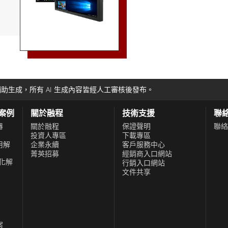
一是其多功能性，它
公共交通、商業建
使其成為尋求升級
形數位電子看板專
，其高質量的顯示
交互式廣告活動，
助生成，所有 AI 生成內容皆經人工審核後發布。
級功能（例如遠程
其廣告活動並隨時
功案例
關於融程
技術支援
聯
子看板的另一個主
器
關於融程
保證聲明
聯絡
投資人專區
下載專區
途的嚴酷要求而設
用解
企業永續
客戶服務中心
流量區域的磨損。
菁英招募
經銷商入口網站
化解
行銷入口網站
圍內運行，使其適
文件共享
6長條形數位電子
選項，包括牆壁、
何商業空間。該工
可輕鬆更換組件。
案