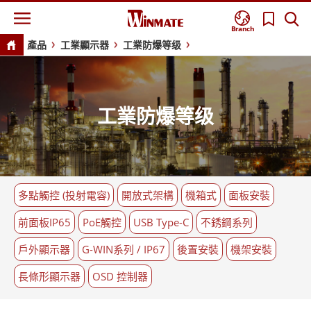
Branch
產品
工業顯示器
工業防爆等级
工業防爆等级
多點觸控 (投射電容)
開放式架構
機箱式
面板安裝
前面板IP65
PoE觸控
USB Type-C
不銹鋼系列
戶外顯示器
G-WIN系列 / IP67
後置安裝
機架安裝
長條形顯示器
OSD 控制器