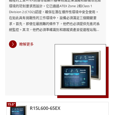
融程的工業ATEX防爆等级顯示器專為滿足煉油廠和鑽機等危險
環境的苛刻要求而設計。它已通過ATEX Zone 2和Class 1
環境限制及當地法規要求。
Division 2 (C1D2)認證，確保在潛在爆炸性環境中安全使用。
在如此具有挑戰性的工作環境中，設備必須滿足三個關鍵要
求。首先，即使在最困難的條件下，他們也必須提供先進的系
統監控。其次，他們必須準確識別和跟蹤資產並從遠程站點傳
輸數據，最後，它們必須經受最嚴格的認證和檢查審查。 融程
的ATEX防爆等级顯示器滿足所有這些要求，確保它可以在危險
瞭解更多
環境中安全使用。它提供準確可靠的監控以維持安全操作，其
堅固的設計意味著它可以承受石油和天然氣行業通常遇到的惡
劣條件。 此外，該顯示器還經過Class 1 Division 2 (C1D2)認
證，適合在可以收集石油勘探和運輸等敏感數據的偏遠地區使
用。融程的計算解決方案部署在煉油和石化應用中，幫助許多
公司提高生產力、安全性和效率。 借助融程的ATEX防爆等级顯
示器，煉油廠可以有效地控制流程，以降低運營成本並獲得更
多利潤，一站式解決方案包括HW、SW、PM和工廠，為客戶提
供一站式服務。 投資融程的ATEX顯示器意味著您選擇的是一款
經久耐用的可靠、耐用的顯示器。立即聯繫融程，詳細了解我
15.0"
們的ATEX顯示器以及它如何使您的業務受益。
R15L600-65EX