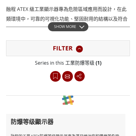
融程 ATEX 級工業顯示器專為危險區域應用而設計，在此
類環境中，可靠的可視化功能、堅固耐用的結構以及符合
SHOW MORE
認證規範至關重要。該系列產品適用於石油與天然氣、石
化、化學加工、能源及其他受管制環境，可支援對製程數
FILTER
據、警報、設備狀態及控制資訊的即時監控。
Series in this 工業防爆等级
(1)
視所選型號及認證配置而定，融程 ATEX 級解決方案可支
援 ATEX 2 區及 Class I, Division 2 等環境的部署。密封外
殼、工業級連接器、無風扇運作、觸控螢幕選項及靈活的
安裝方式，使其能適應潮濕、多塵、易受振動影響及嚴苛
的環境。
防爆等级顯示器
該系列可與 SCADA 系統、PLC 平台、工業電腦及遠端監
控解決方案連接。專案團隊應在部署前確認認證、介面、