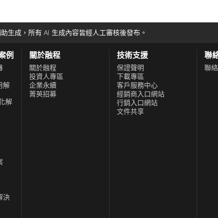
(IIoT) 目標方面
助生成，所有 AI 生成內容皆經人工審核後發布。
功案例
關於融程
技術支援
聯
器
關於融程
保證聲明
聯絡
投資人專區
下載專區
用解
企業永續
客戶服務中心
菁英招募
經銷商入口網站
化解
行銷入口網站
文件共享
案
解決