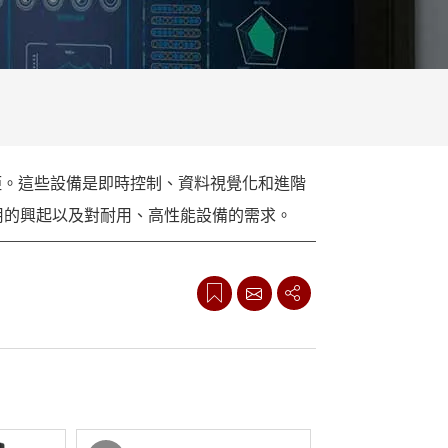
More
不鏽鋼等級
不鏽鋼工業電腦
不鏽鋼工業顯示器
差距。這些設備是即時控制、資料視覺化和進階
用的興起以及對耐用、高性能設備的需求。
1000 和 A4000 系列）提供了顯著的優勢，
至關重要。
備旨在滿足各種行業對 19 至 32 吋大尺寸顯
程最佳化。在運輸和物流領域，它們透過快速
管理和遠距醫療應用。