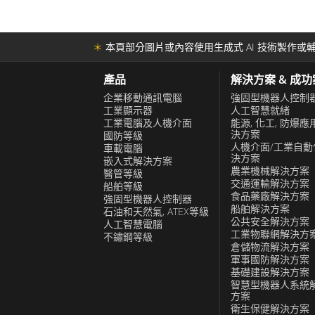
效率和創新，在推動工業 4.0 和工業物聯網 
發揮關鍵作用。
＊
本頁部分圖片或內容使用生成式 AI 技術製作或輔
產品
解決方案 & 成
企業移動通訊電腦
強固型機器人控制
工業顯示器
人工智慧就緒
工業電腦及人機介面
能源, 化工, 防爆應
決方案
國防等級
人機介面/工業自動
車載電腦
決方案
嵌入式解決方案
農業機械解決方案
醫管等級
交通運輸解決方案
船舶等級
食品藥廠解決方案
強固型機器人控制器
船舶解決方案
石油和天然氣, ATEX等級
公共安全解決方案
人工智慧電腦
工業物聯網解決方
不鏽鋼等級
倉儲物流解決方案
軍事國防解決方案
基礎建設解決方案
智慧型機器人系統
方案
衛生保健解決方案