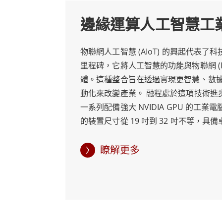
邊緣運算人工智慧工
總體而言，融程的邊緣運算人工智慧工業電腦
助企業提高生產力、實現卓越營運並改善決
物聯網人工智慧 (AIoT) 的興起代表了
里程碑，它將人工智慧的功能與物聯網 (I
體。這種整合旨在透過實現更智慧、數
動化來改變產業。 融程處於這項技術進
一系列配備強大 NVIDIA GPU 的工業
的裝置尺寸從 19 吋到 32 吋不等，具
此組合能支援即時資料處理、AI 驅動的
化，不僅提升營運效率，更能提供更深入
瞭解更多
備 GPU 的工業電腦可滿足不同行業的
流和醫療保健。這些解決方案優化了供
病患記錄處理，並作為關鍵工作流程的
高了營運效率和決策能力。 總而言之，融程
GPU 的工業電腦處於工業運算的前沿