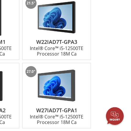
21.5"
過利用先進的 GPU 技術，這些設備可協
M1
W22IAD7T-GPA3
2500TE
Intel® Core™ i5-12500TE
Ca
Processor 18M Ca
27.0"
A2
W27IAD7T-GPA1
2500TE
Intel® Core™ i5-12500TE
Ca
Processor 18M Ca