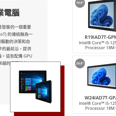
19.0"
業電腦
推動了創新和效率，在產業數位轉型中發揮著至關重要的作用。透
策。
科技發展的一個重要
oT) 的連結融為一
R19IAD7T-GP
據驅動的決策和自
Intel® Core™ i5-1
Processor 18M 
步的最前沿，提供
電腦。這些配備 GPU
備卓越的運算能力。
24.0"
分析以及高速視覺
的洞察。 融程配
需求，包括交通、物
應鏈管理，簡化了
W24IAD7T-GP
中心樞紐，顯著提
Intel® Core™ i5-1
配備 NVIDIA
Processor 18M 
。它們推動生產力、