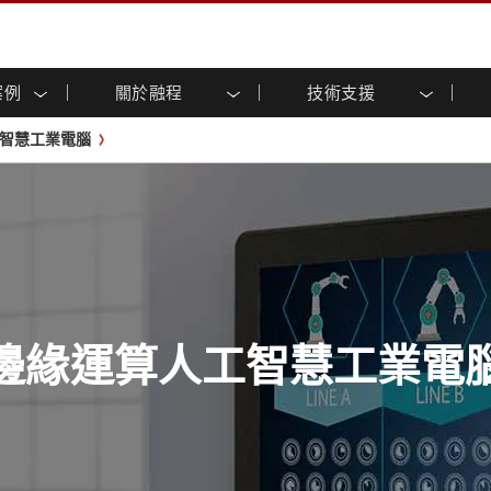
案例
關於融程
技術支援
顯示器
智慧就緒
人專區
專區
與活動
工業電腦及人機介面
能源, 化工, 防爆應用解決
企業永續
客戶服務中心
產品變更通知
智慧工業電腦
控 (投射電
不銹鋼系列
人機介面 (投射電容觸控)
運輸解決方案
共享
tube頻道
食品藥廠解決方案
虛擬實境展會
戶外顯示器
工業電腦 (投射電容觸控)
物聯網解決方案
格
倉儲物流解決方案
架構
G-WIN系列 / IP67
工業電腦 (電阻觸控)
後置安裝
不銹鋼系列
型機器人系統解決方案
衛生保健解決方案
裝
工業防爆等级
G-WIN系列 / IP67設計
解决方案
重工業解決方案
P65
機架安裝
防爆等级
控
案例
長條形顯示器
長條形數位電子看板
ype-C
OSD 控制器
邊緣運算人工智慧工業電腦
邊緣運算人工智慧工業電
式解決方案
醫管等級
電腦 / IP65 防水強固型電腦
醫管等級強固型平板電腦
聯網閘道器
醫管等級工業電腦
閘道器
醫管等級顯示器