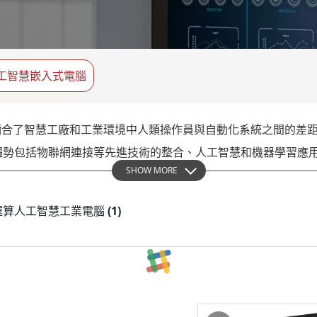
More
天然氣, ATEX等級
人工智慧電腦
X等級強固型平板電腦
邊緣運算人工智慧移動電腦
X等級強固型手持行動電腦
邊緣運算人工智慧工業電腦
工智慧嵌入式電腦
X等級工業電腦
邊緣運算人工智慧嵌入式電腦
More
要，彌合了智慧工廠和工業環境中人類操作員與自動化系統之間的
趨勢包括物聯網連接等先進技術的整合、人工智慧和機器學習應
SHOW MORE
強了其運算能力和效能。NVIDIA 和 Intel 的 GPU（例如 T
s 邊緣運算人工智慧工業電腦
(1)
作負載最佳化。這允許即時分析和複雜的模擬，這對於現代工業應用
的最前沿，採用了強大的 NVIDIA 和 Intel GPU。這些設
程的工業電腦可實現高效的即時監控、人工智慧驅動的洞察和流
健領域，它們透過高解析度顯示器和 GPU 加速支援患者資料