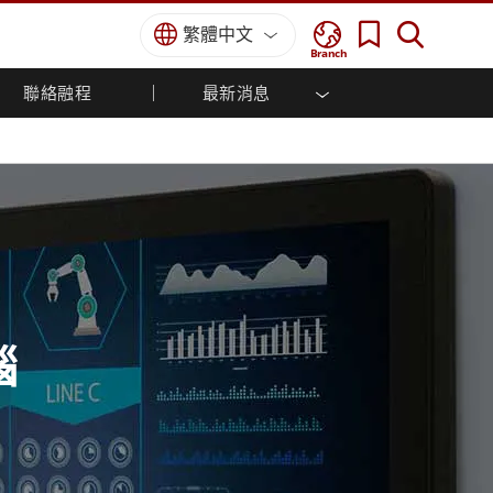
繁體中文
Branch
聯絡融程
最新消息
方案
國防等級
人機介面/工業自動化解決方案
菁英招募
經銷商入口網站
企業刊物
國防等級強固觸控筆記型電腦
船舶解決方案
專業認證／符合標準
國防等級強固型平板電腦
軍事國防解決方案
國防等級超強固型平板電腦
國防等級工業電腦
綠能減碳解決方案
國防等級顯示器 / NVIS 顯示器
金屬和採礦解決方案
國防等級伺服器
地面控制站
腦
船舶等級
船舶等級工業電腦
船舶等級顯示器
船舶等級嵌入式電腦