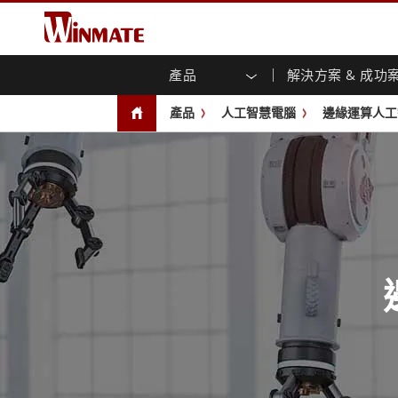
產品
解決方案 & 成功
企業移動通訊電腦
強固型機器人控制器
關於融程
保證聲明
最新產品
工業
人工
投資
下載
新聞
產品
人工智慧電腦
邊緣運算人工
強固觸控筆記型電腦
多點觸
農業機械解決方案
行銷入口網站
展會活動
交通
文件
You
容)
強固型平板控制器
公共安全解決方案
核心技術
工業
部落
開放式
手持行動電腦
機箱式
Windows強固型平板電腦
基礎建設解決方案
智慧
面板安
Android系統強固型平板電腦
自助服務亭解決方案
政府
前面板I
超強固型平板電腦
PoE觸
智慧充電站解决方案
成功
無線電 PoC
USB T
邊緣運算人工智慧移動電腦
車載電腦
嵌入
Windows車載電腦
嵌入式
Android車載電腦
工業物
車載平板電腦
無線電