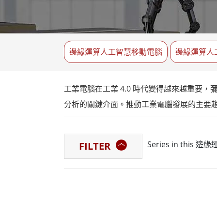
強固型機器人控制器
石油和
邊緣運算人工智慧移動電腦
ATE
機器人控制器
ATE
邊緣運算人工智慧移動電腦
邊緣運算人
ATE
工業電腦在工業 4.0 時代變得越來越重
分析的關鍵介面。推動工業電腦發展的主要
將 GPU 整合到工業電腦中代表著一項重大進步，增
Series in thi
FILTER
包括加速資料處理、高速視覺化和 AI 工
融程的邊緣運算人工智慧工業電腦處於這項技術轉變
示器的嚴格要求。在製造和智慧工廠中，融
數據處理和視覺化來提高營運效率。在醫療保