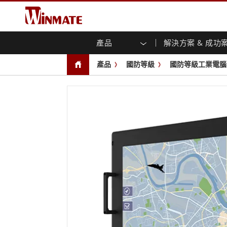
產品
解決方案 & 成功
企業移動通訊電腦
強固型機器人控制器
關於融程
保證聲明
最新產品
工業
人工
投資
下載
新聞
產品
國防等級
國防等級工業電腦
強固觸控筆記型電腦
多點觸
農業機械解決方案
行銷入口網站
展會活動
交通
文件
You
容)
強固型平板控制器
公共安全解決方案
核心技術
工業
部落
開放式
手持行動電腦
機箱式
Windows強固型平板電腦
基礎建設解決方案
智慧
面板安
Android系統強固型平板電腦
自助服務亭解決方案
政府
前面板I
超強固型平板電腦
PoE觸
智慧充電站解决方案
成功
無線電 PoC
USB T
邊緣運算人工智慧移動電腦
車載電腦
嵌入
Windows車載電腦
嵌入式
Android車載電腦
工業物
車載平板電腦
無線電