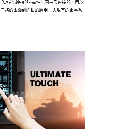
9型輸入/輸出連接器--高性能圓柱形連接器，用於
鍵任務的電纜到面板的應用，與現有的軍事系