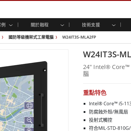
案例
關於融程
技術支援
顯示器
智慧就緒
人專區
專區
與活動
工業電腦及人機介面
能源, 化工, 防爆應用解決
企業永續
客戶服務中心
產品變更通知
國防等級機架式工業電腦
W24IT3S-MLA2FP
控 (投射電
不銹鋼系列
人機介面 (投射電容觸控)
運輸解決方案
共享
tube頻道
食品藥廠解決方案
虛擬實境展會
戶外顯示器
工業電腦 (投射電容觸控)
W24IT3S-M
物聯網解決方案
格
倉儲物流解決方案
架構
G-WIN系列 / IP67
工業電腦 (電阻觸控)
後置安裝
不銹鋼系列
型機器人系統解決方案
衛生保健解決方案
24" Intel® Co
裝
工業防爆等级
G-WIN系列 / IP67設計
腦
解决方案
重工業解決方案
P65
機架安裝
防爆等级
控
案例
長條形顯示器
長條形數位電子看板
ype-C
OSD 控制器
邊緣運算人工智慧工業電腦
重點特色
式解決方案
醫管等級
Intel® Core™ i5
電腦 / IP65 防水強固型電腦
醫管等級強固型平板電腦
防腐蝕外殼/無風扇
聯網閘道器
醫管等級工業電腦
投射式觸控
閘道器
醫管等級顯示器
符合MIL-STD-810G/