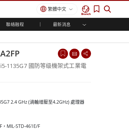
繁體中文
Branch
聯絡融程
最新消息
方案
國防等級
人機介面/工業自動化解決方案
菁英招募
經銷商入口網站
企業刊物
國防等級強固觸控筆記型電腦
船舶解決方案
專業認證／符合標準
國防等級強固型平板電腦
LA2FP
軍事國防解決方案
國防等級超強固型平板電腦
國防等級工業電腦
綠能減碳解決方案
re™ i5-1135G7 國防等级機架式工業電
國防等級顯示器 / NVIS 顯示器
金屬和採礦解決方案
國防等級伺服器
地面控制站
船舶等級
-1135G7 2.4 GHz (渦輪增壓至4.2GHz) 處理器
船舶等級工業電腦
船舶等級顯示器
船舶等級嵌入式電腦
F，MIL-STD-461E/F