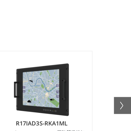
R17IAD3S-RKA1ML
W2