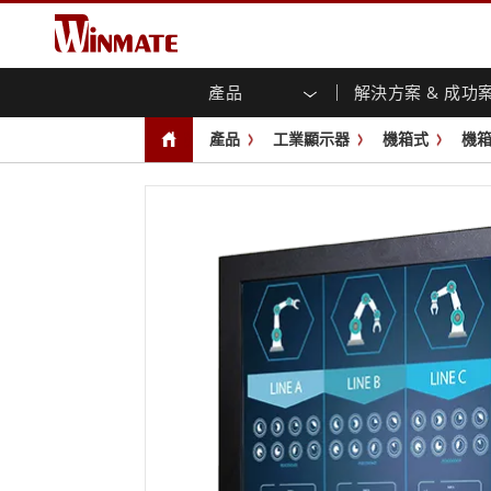
產品
解決方案 & 成功
企業移動通訊電腦
強固型機器人控制器
關於融程
保證聲明
最新產品
工業
人工
投資
下載
新聞
產品
工業顯示器
機箱式
機
強固觸控筆記型電腦
多點觸
農業機械解決方案
行銷入口網站
展會活動
交通
文件
You
容)
強固型平板控制器
公共安全解決方案
核心技術
工業
部落
開放式
手持行動電腦
機箱式
Windows強固型平板電腦
基礎建設解決方案
智慧
面板安
Android系統強固型平板電腦
自助服務亭解決方案
政府
前面板I
超強固型平板電腦
PoE觸
智慧充電站解决方案
成功
無線電 PoC
USB T
邊緣運算人工智慧移動電腦
車載電腦
嵌入
Windows車載電腦
嵌入式
Android車載電腦
工業物
車載平板電腦
無線電