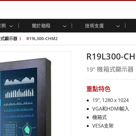
案例
關於融程
技術支援
顯示器
智慧就緒
人專區
專區
與活動
工業電腦及人機介面
能源, 化工, 防爆應用解決
企業永續
客戶服務中心
產品變更通知
箱式顯示器
R19L300-CHM2
控 (投射電
不銹鋼系列
人機介面 (投射電容觸控)
運輸解決方案
共享
tube頻道
食品藥廠解決方案
虛擬實境展會
戶外顯示器
工業電腦 (投射電容觸控)
R19L300-C
物聯網解決方案
格
倉儲物流解決方案
架構
G-WIN系列 / IP67
工業電腦 (電阻觸控)
後置安裝
不銹鋼系列
型機器人系統解決方案
衛生保健解決方案
19" 機箱式顯示器
裝
工業防爆等级
G-WIN系列 / IP67設計
解决方案
重工業解決方案
P65
機架安裝
防爆等级
控
案例
長條形顯示器
長條形數位電子看板
重點特色
ype-C
OSD 控制器
邊緣運算人工智慧工業電腦
19", 1280 x 1024
式解決方案
醫管等級
VGA和HDMI輸入
電腦 / IP65 防水強固型電腦
醫管等級強固型平板電腦
機箱式
聯網閘道器
醫管等級工業電腦
VESA支架
閘道器
醫管等級顯示器