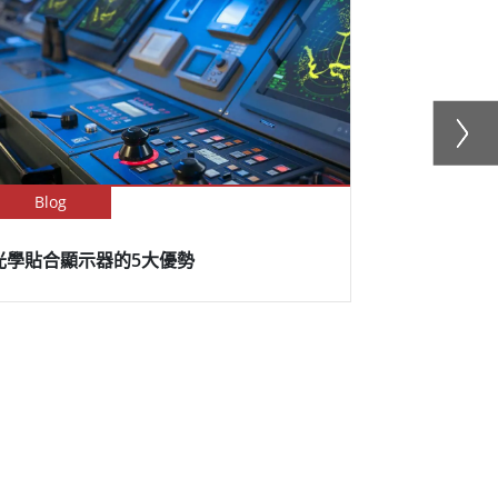
Blog
Newsletter
光學貼合顯示器的5大優勢
融程 PT 