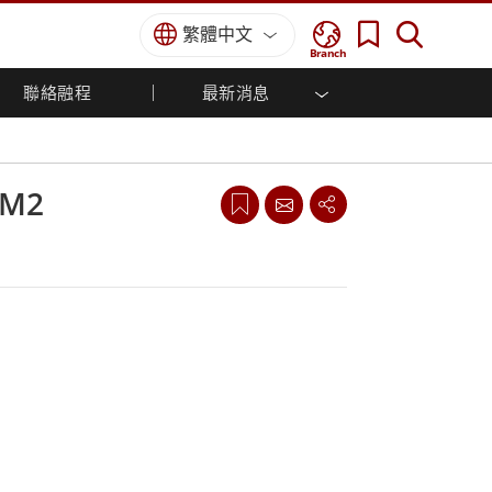
繁體中文
Branch
聯絡融程
最新消息
方案
國防等級
人機介面/工業自動化解決方案
菁英招募
經銷商入口網站
企業刊物
國防等級強固觸控筆記型電腦
船舶解決方案
專業認證／符合標準
國防等級強固型平板電腦
HM2
軍事國防解決方案
國防等級超強固型平板電腦
國防等級工業電腦
綠能減碳解決方案
國防等級顯示器 / NVIS 顯示器
金屬和採礦解決方案
國防等級伺服器
地面控制站
船舶等級
船舶等級工業電腦
船舶等級顯示器
船舶等級嵌入式電腦