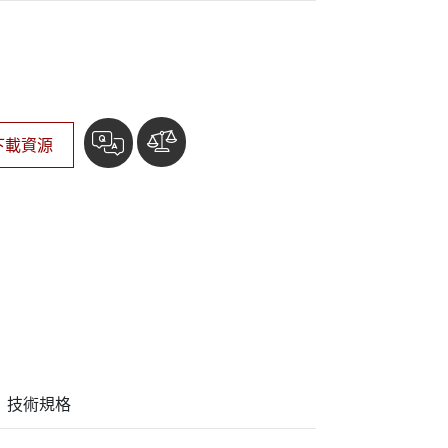
More
不鏽鋼等級
不鏽鋼工業電腦
不鏽鋼工業顯示器
下載資源
技術規格