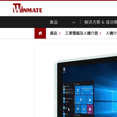
產品
解決方案 & 成功
企業移動通訊電腦
強固型機器人控制器
關於融程
保證聲明
最新產品
工業
人工
投資
下載
新聞
產品
工業電腦及人機介面
人機介
強固觸控筆記型電腦
多點觸
農業機械解決方案
行銷入口網站
展會活動
交通
文件
You
容)
強固型平板控制器
公共安全解決方案
核心技術
工業
部落
開放式
手持行動電腦
機箱式
Windows強固型平板電腦
基礎建設解決方案
智慧
面板安
Android系統強固型平板電腦
自助服務亭解決方案
政府
前面板I
超強固型平板電腦
PoE觸
智慧充電站解决方案
成功
無線電 PoC
USB T
邊緣運算人工智慧移動電腦
車載電腦
嵌入
Windows車載電腦
嵌入式
Android車載電腦
工業物
車載平板電腦
無線電