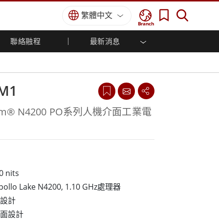
繁體中文
Branch
聯絡融程
最新消息
方案
國防等級
人機介面/工業自動化解決方案
菁英招募
經銷商入口網站
企業刊物
國防等級強固觸控筆記型電腦
船舶解決方案
專業認證／符合標準
國防等級強固型平板電腦
OM1
軍事國防解決方案
國防等級超強固型平板電腦
國防等級工業電腦
綠能減碳解決方案
entium® N4200 PO系列人機介面工業電
國防等級顯示器 / NVIS 顯示器
金屬和採礦解決方案
國防等級伺服器
地面控制站
船舶等級
0 nits
船舶等級工業電腦
Apollo Lake N4200, 1.10 GHz處理器
船舶等級顯示器
設計
船舶等級嵌入式電腦
面設計