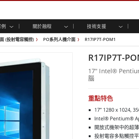
案例
關於融程
技術支援
顯示器
智慧就緒
人專區
專區
與活動
工業電腦及人機介面
能源, 化工, 防爆應用解決
企業永續
客戶服務中心
產品變更通知
面 (投射電容觸控)
PO系列人機介面
R17IP7T-POM1
控 (投射電
不銹鋼系列
人機介面 (投射電容觸控)
運輸解決方案
共享
tube頻道
食品藥廠解決方案
虛擬實境展會
戶外顯示器
工業電腦 (投射電容觸控)
R17IP7T-P
物聯網解決方案
格
倉儲物流解決方案
架構
G-WIN系列 / IP67
工業電腦 (電阻觸控)
後置安裝
不銹鋼系列
型機器人系統解決方案
衛生保健解決方案
17" Intel® P
裝
工業防爆等级
G-WIN系列 / IP67設計
腦
解决方案
重工業解決方案
P65
機架安裝
防爆等级
控
案例
長條形顯示器
長條形數位電子看板
ype-C
OSD 控制器
邊緣運算人工智慧工業電腦
重點特色
式解決方案
醫管等級
17” 1280 x 1024, 35
電腦 / IP65 防水強固型電腦
醫管等級強固型平板電腦
Intel® Pentium® 
聯網閘道器
醫管等級工業電腦
開放式機架中的超薄
閘道器
醫管等級顯示器
投射電容多點觸控平