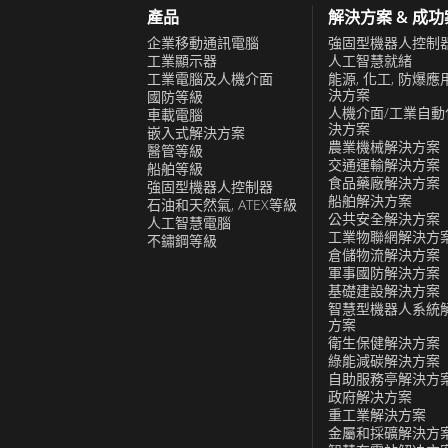
產品
解決方案 & 成
企業移動通訊電腦
強固型機器人控制
工業顯示器
人工智慧就緒
工業電腦及人機介面
能源, 化工, 防爆應
決方案
國防等級
人機介面/工業自動
車載電腦
決方案
嵌入式解決方案
農業機械解決方案
醫管等級
交通運輸解決方案
船舶等級
食品藥廠解決方案
強固型機器人控制器
船舶解決方案
石油和天然氣, ATEX等級
公共安全解決方案
人工智慧電腦
工業物聯網解決方
不鏽鋼等級
倉儲物流解決方案
軍事國防解決方案
基礎建設解決方案
智慧型機器人系統
方案
衛生保健解決方案
綠能減碳解決方案
自助服務亭解決方
政府解决方案
重工業解決方案
金屬和採礦解決方