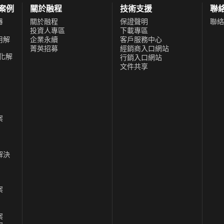
功案例
關於融程
技術支援
聯
器
關於融程
保證聲明
聯絡
投資人專區
下載專區
用解
企業永續
客戶服務中心
菁英招募
經銷商入口網站
化解
行銷入口網站
文件共享
案
解決
案
案