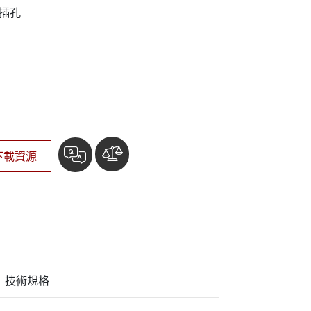
More
源插孔
不鏽鋼等級
不鏽鋼工業電腦
不鏽鋼工業顯示器
下載資源
技術規格