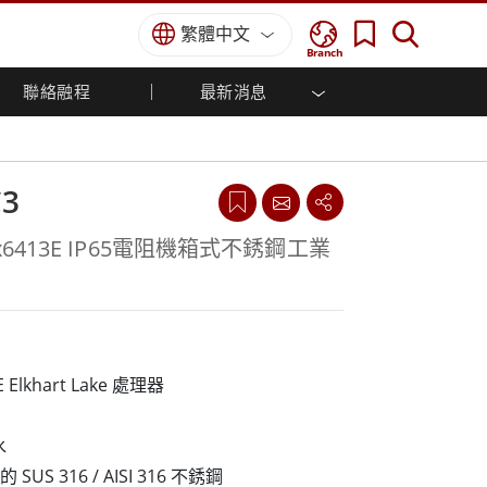
繁體中文
Branch
聯絡融程
最新消息
方案
國防等級
人機介面/工業自動化解決方案
菁英招募
經銷商入口網站
企業刊物
國防等級強固觸控筆記型電腦
船舶解決方案
專業認證／符合標準
國防等級強固型平板電腦
C3
軍事國防解決方案
國防等級超強固型平板電腦
國防等級工業電腦
綠能減碳解決方案
om® x6413E IP65電阻機箱式不銹鋼工業
國防等級顯示器 / NVIS 顯示器
金屬和採礦解決方案
國防等級伺服器
地面控制站
船舶等級
E Elkhart Lake 處理器
船舶等級工業電腦
船舶等級顯示器
水
船舶等級嵌入式電腦
S 316 / AISI 316 不銹鋼