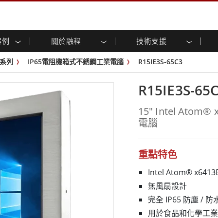
案例
關於融程
技術支援
顯示器
智慧就緒
人專區
專區
與活動
工業電腦及人機介面
能源, 化工, 防爆應用解決
企業永續
客戶服務中心
產品變更通知
系列
IP65電阻機箱式不銹鋼工業電腦
R15IE3S-65C3
控 (投射電
不銹鋼系列
人機介面 (投射電容觸控)
運輸解決方案
共享
tube頻道
食品藥廠解決方案
虛擬實境展會
戶外顯示器
工業電腦 (投射電容觸控)
R15IE3S-65
物聯網解決方案
格
倉儲物流解決方案
架構
G-WIN系列 / IP67
工業電腦 (電阻觸控)
後置安裝
不銹鋼系列
型機器人系統解決方案
衛生保健解決方案
15" Intel At
裝
工業防爆等级
G-WIN系列 / IP67設計
電腦
解决方案
重工業解決方案
P65
機架安裝
防爆等级
控
案例
長條形顯示器
長條形數位電子看板
ype-C
OSD 控制器
邊緣運算人工智慧工業電腦
重點特色
式解決方案
醫管等級
Intel Atom® x6413
電腦 / IP65 防水強固型電腦
醫管等級強固型平板電腦
無風扇設計
聯網閘道器
醫管等級工業電腦
完全 IP65 防塵 / 防
閘道器
醫管等級顯示器
用於食品和化學工業的 SU