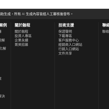
助生成，所有 AI 生成內容皆經人工審核後發布。
功案例
關於融程
技術支援
聯
器
關於融程
保證聲明
聯絡
投資人專區
下載專區
用解
企業永續
客戶服務中心
菁英招募
經銷商入口網站
化解
行銷入口網站
文件共享
案
解決