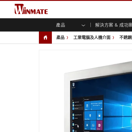
產品
解決方案 & 成功
企業移動通訊電腦
強固型機器人控制器
關於融程
保證聲明
最新產品
工業
人工
投資
下載
新聞
產品
工業電腦及人機介面
不銹鋼
強固觸控筆記型電腦
多點觸
農業機械解決方案
行銷入口網站
展會活動
交通
文件
You
容)
強固型平板控制器
公共安全解決方案
核心技術
工業
部落
開放式
手持行動電腦
機箱式
Windows強固型平板電腦
基礎建設解決方案
智慧
面板安
Android系統強固型平板電腦
自助服務亭解決方案
政府
前面板I
超強固型平板電腦
PoE觸
智慧充電站解决方案
成功
無線電 PoC
USB T
邊緣運算人工智慧移動電腦
車載電腦
嵌入
Windows車載電腦
嵌入式
Android車載電腦
工業物
車載平板電腦
無線電