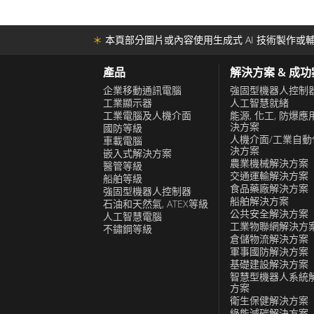
＊
本頁部分圖片或內容使用生成式 AI 技術製作或輔
產品
解決方案 & 成
企業移動通訊電腦
強固型機器人控制
工業顯示器
人工智慧就緒
工業電腦及人機介面
能源, 化工, 防爆應
決方案
國防等級
人機介面/工業自動
車載電腦
決方案
嵌入式解決方案
農業機械解決方案
醫管等級
交通運輸解決方案
船舶等級
食品藥廠解決方案
強固型機器人控制器
船舶解決方案
石油和天然氣, ATEX等級
公共安全解決方案
人工智慧電腦
工業物聯網解決方
不鏽鋼等級
倉儲物流解決方案
軍事國防解決方案
基礎建設解決方案
智慧型機器人系統
方案
衛生保健解決方案
綠能減碳解決方案