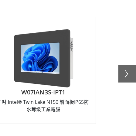
W07IAN3S-IPT1
R
7 吋 Intel® Twin Lake N150 前面板IP65防
12.1 吋 I
水等级工業電腦
I