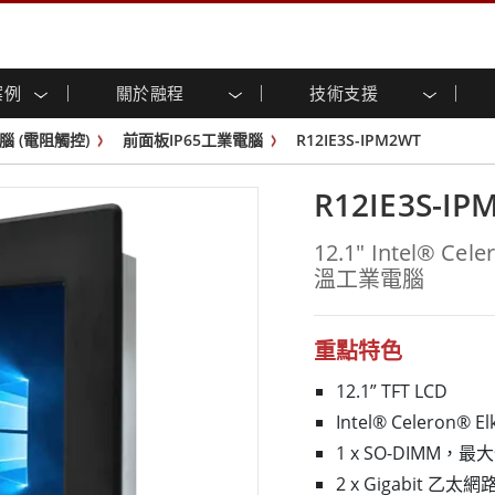
案例
關於融程
技術支援
顯示器
智慧就緒
人專區
專區
與活動
工業電腦及人機介面
能源, 化工, 防爆應用解決
企業永續
客戶服務中心
產品變更通知
腦 (電阻觸控)
前面板IP65工業電腦
R12IE3S-IPM2WT
控 (投射電
不銹鋼系列
人機介面 (投射電容觸控)
運輸解決方案
共享
tube頻道
食品藥廠解決方案
虛擬實境展會
戶外顯示器
工業電腦 (投射電容觸控)
R12IE3S-IP
物聯網解決方案
格
倉儲物流解決方案
架構
G-WIN系列 / IP67
工業電腦 (電阻觸控)
後置安裝
不銹鋼系列
型機器人系統解決方案
衛生保健解決方案
12.1" Intel® 
裝
工業防爆等级
G-WIN系列 / IP67設計
溫工業電腦
解决方案
重工業解決方案
P65
機架安裝
防爆等级
控
案例
長條形顯示器
長條形數位電子看板
ype-C
OSD 控制器
邊緣運算人工智慧工業電腦
重點特色
式解決方案
醫管等級
12.1” TFT LCD
電腦 / IP65 防水強固型電腦
醫管等級強固型平板電腦
Intel® Celeron® E
聯網閘道器
醫管等級工業電腦
1 x SO-DIMM，最大
閘道器
醫管等級顯示器
2 x Gigabit 乙太網