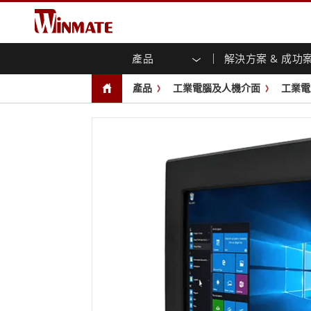
產品
解決方案 & 成功
企業移動通訊電腦
強固型機器人控制器
關於融程
保證聲明
最新產品
工業
人工
投資
下載
新聞
產品
工業電腦及人機介面
工業電
強固觸控筆記型電腦
多點觸
農業機械解決方案
行銷入口網站
展會活動
交通
文件
You
容)
強固型平板控制器
公共安全解決方案
核心技術
工業
部落
開放式
手持行動電腦
機箱式
Windows強固型平板電腦
基礎建設解決方案
智慧
面板安
Android系統強固型平板電腦
自助服務亭解決方案
政府
前面板I
超強固型平板電腦
PoE觸
智慧充電站解决方案
成功
無線電 PoC
USB T
邊緣運算人工智慧移動電腦
車載電腦
嵌入
Windows車載電腦
嵌入式
Android車載電腦
工業物
車載平板電腦
無線電