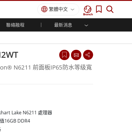
繁體中文
Branch
聯絡融程
最新消息
方案
國防等級
人機介面/工業自動化解決方案
菁英招募
經銷商入口網站
企業刊物
國防等級強固觸控筆記型電腦
船舶解決方案
專業認證／符合標準
國防等級強固型平板電腦
M2WT
軍事國防解決方案
國防等級超強固型平板電腦
國防等級工業電腦
綠能減碳解決方案
Celeron® N6211 前面板IP65防水等级寬
國防等級顯示器 / NVIS 顯示器
金屬和採礦解決方案
國防等級伺服器
地面控制站
船舶等級
船舶等級工業電腦
lkhart Lake N6211 處理器
船舶等級顯示器
值16GB DDR4
船舶等級嵌入式電腦
路