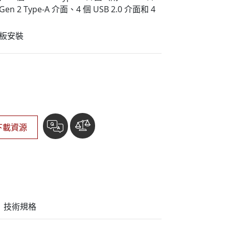
More
Gen 2 Type-A 介面、4 個 USB 2.0 介面和 4
不鏽鋼等級
不鏽鋼工業電腦
面板安裝
不鏽鋼工業顯示器
下載資源
技術規格