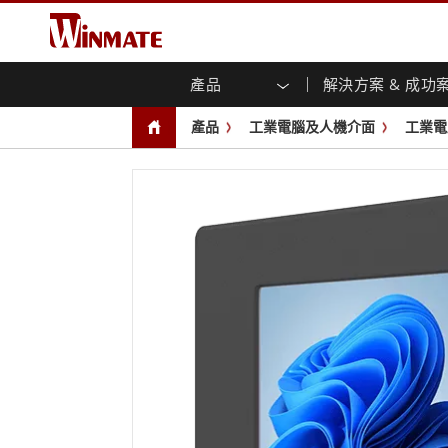
產品
解決方案 & 成功
企業移動通訊電腦
強固型機器人控制器
關於融程
保證聲明
最新產品
工業
人工
投資
下載
新聞
產品
工業電腦及人機介面
工業電
強固觸控筆記型電腦
多點觸
農業機械解決方案
行銷入口網站
展會活動
交通
文件
You
容)
強固型平板控制器
公共安全解決方案
核心技術
工業
部落
開放式
手持行動電腦
機箱式
Windows強固型平板電腦
基礎建設解決方案
智慧
面板安
Android系統強固型平板電腦
自助服務亭解決方案
政府
前面板I
超強固型平板電腦
PoE觸
智慧充電站解决方案
成功
無線電 PoC
USB T
邊緣運算人工智慧移動電腦
車載電腦
嵌入
Windows車載電腦
嵌入式
Android車載電腦
工業物
車載平板電腦
無線電