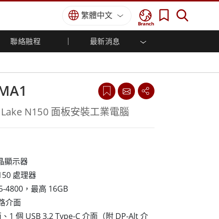
繁體中文
Branch
聯絡融程
最新消息
方案
國防等級
人機介面/工業自動化解決方案
菁英招募
經銷商入口網站
企業刊物
國防等級強固觸控筆記型電腦
船舶解決方案
專業認證／符合標準
國防等級強固型平板電腦
PMA1
軍事國防解決方案
國防等級超強固型平板電腦
國防等級工業電腦
綠能減碳解決方案
win Lake N150 面板安裝工業電腦
國防等級顯示器 / NVIS 顯示器
金屬和採礦解決方案
國防等級伺服器
地面控制站
 液晶顯示器
船舶等級
 N150 處理器
船舶等級工業電腦
R5-4800，最高 16GB
船舶等級顯示器
網路介面
船舶等級嵌入式電腦
1 個 USB 3.2 Type-C 介面（附 DP-Alt 介