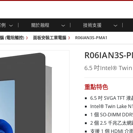
案例
關於融程
技術支援
顯示器
智慧就緒
人專區
專區
與活動
工業電腦及人機介面
能源, 化工, 防爆應用解決
企業永續
客戶服務中心
產品變更通知
腦 (電阻觸控)
面板安裝工業電腦
R06IAN3S-PMA1
控 (投射電
不銹鋼系列
人機介面 (投射電容觸控)
運輸解決方案
共享
tube頻道
食品藥廠解決方案
虛擬實境展會
戶外顯示器
工業電腦 (投射電容觸控)
R06IAN3S-
物聯網解決方案
格
倉儲物流解決方案
架構
G-WIN系列 / IP67
工業電腦 (電阻觸控)
後置安裝
不銹鋼系列
型機器人系統解決方案
衛生保健解決方案
6.5 吋Intel® T
裝
工業防爆等级
G-WIN系列 / IP67設計
解决方案
重工業解決方案
P65
機架安裝
防爆等级
控
案例
長條形顯示器
長條形數位電子看板
重點特色
ype-C
OSD 控制器
邊緣運算人工智慧工業電腦
6.5 吋 SVGA TFT
式解決方案
醫管等級
Intel® Twin Lake
電腦 / IP65 防水強固型電腦
醫管等級強固型平板電腦
1 個 SO-DIMM DD
聯網閘道器
醫管等級工業電腦
2 個 2.5 千兆乙太
閘道器
醫管等級顯示器
支援 1 個 HDMI 介面、