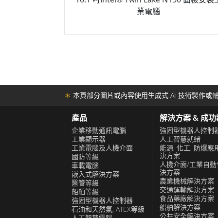
業電腦
＊
本頁部分圖片或內容使用生成式 AI 技術製作或輔
產品
解決方案 & 成
企業移動通訊電腦
強固型機器人控制
工業顯示器
人工智慧就緒
工業電腦及人機介面
能源, 化工, 防爆應
決方案
國防等級
人機介面/工業自動
車載電腦
決方案
嵌入式解決方案
農業機械解決方案
醫管等級
交通運輸解決方案
船舶等級
食品藥廠解決方案
強固型機器人控制器
船舶解決方案
石油和天然氣, ATEX等級
公共安全解決方案
人工智慧電腦